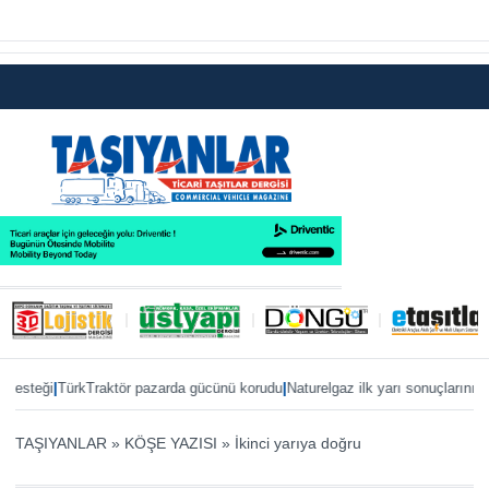
|
|
steği
TürkTraktör pazarda gücünü korudu
Naturelgaz ilk yarı sonuçlarını payla
TAŞIYANLAR
»
KÖŞE YAZISI
»
İkinci yarıya doğru