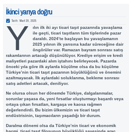
İkinci yarıya doğru
Tarih:
Mart 20, 2025
Y
ılın ilk iki ayı ticari taşıt pazarında yavaşlama
ile geçti, ticari taşıtların tüm tiplerinde pazar
daraldı. 2024’te başlayan bu yavaşlamanın
2025 yılının ilk yarısına kadar süreceğine dair
öngörüler var. Ramazan bayram sonrası satış
rakamlarının artacağı düşünülüyor. Krediye erişim ve kredi
maliyetleri pazardaki alım iştahını belirleyecek. Pazarda
önceki yıla göre ilk aylarda küçülme olsa da bu küçülme
Türkiye’nin ticari taşıt pazarının büyüklüğünü ve önemini
azaltmayacak. İlk aylardaki soluklanma, bekleme sonrası
satış adetleri artacak, deniliyor.
Ne olursa olsun her dönemde Türkiye, dalgalanmalar,
sorunlar yaşasa da, yeni fırsatlar oluşturmayı başardı veya
ortaya çıkan fırsatları, kargaşa ve kaosa rağmen
değerlendirdi. Bu bizim ülkemizin ve ticari taşıt
endüstrisinin, taşımacıların yaşadığı bir durum.
Daralma dönemi olsa da Türkiye’nin ticari ve ekonomik
hacmi, ticari taşıt filosunun büyüklüğü sayesinde araç