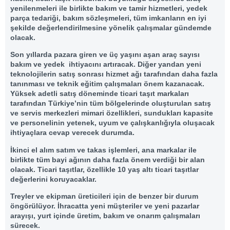
yenilenmeleri ile birlikte bakım ve tamir hizmetleri, yedek
parça tedariği, bakım sözleşmeleri, tüm imkanların en iyi
şekilde değerlendirilmesine yönelik çalışmalar gündemde
olacak.
Son yıllarda pazara giren ve üç yaşını aşan araç sayısı
bakım ve yedek ihtiyacını artıracak. Diğer yandan yeni
teknolojilerin satış sonrası hizmet ağı tarafından daha fazla
tanınması ve teknik eğitim çalışmaları önem kazanacak.
Yüksek adetli satış döneminde ticari taşıt markaları
tarafından Türkiye’nin tüm bölgelerinde oluşturulan satış
ve servis merkezleri mimari özellikleri, sundukları kapasite
ve personelinin yetenek, uyum ve çalışkanlığıyla oluşacak
ihtiyaçlara cevap verecek durumda.
İkinci el alım satım ve takas işlemleri, ana markalar ile
birlikte tüm bayi ağının daha fazla önem verdiği bir alan
olacak. Ticari taşıtlar, özellikle 10 yaş altı ticari taşıtlar
değerlerini koruyacaklar.
Treyler ve ekipman üreticileri için de benzer bir durum
öngörülüyor. İhracatta yeni müşteriler ve yeni pazarlar
arayışı, yurt içinde üretim, bakım ve onarım çalışmaları
sürecek.