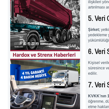
ilişkileri y
artırılması a
5. Veri 
Şirket;
yetki
yedekleme ya
yükümlülüğü 
6. Veri
Kişisel veri
süresince v
edilir.
7. Veri
KVKK’nın 
öğrenme, düz
etme hakları