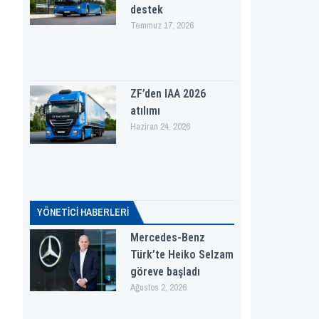
destek
Temmuz 17, 2026
ZF’den IAA 2026
atılımı
Haziran 24, 2026
YÖNETICI HABERLERI
Mercedes-Benz
Türk’te Heiko Selzam
göreve başladı
Ağustos 2, 2026