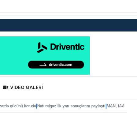
VİDEO GALERİ
|
|
ü korudu
Naturelgaz ilk yarı sonuçlarını paylaştı
MAN, IAA 2026’ya eTruck aile