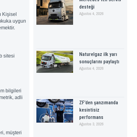
desteği
Ağustos 4, 2026
 Kişisel
hukuka uygun
emektir.
Naturelgaz ilk yarı
b sitesi
sonuçlarını paylaştı
Ağustos 4, 2026
em bilgileri
metrik, adli
ZF’den şanzımanda
kesintisiz
performans
Ağustos 3, 2026
i, müşteri