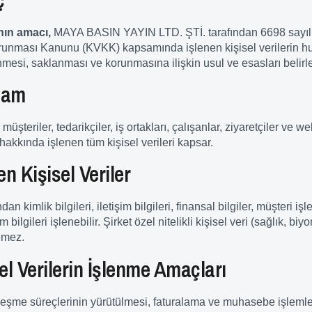
nın amacı,
MAYA BASIN YAYIN LTD. ŞTİ. tarafından 6698 sayılı
orunması Kanunu (KVKK) kapsamında işlenen kişisel verilerin 
nmesi, saklanması ve korunmasına ilişkin usul ve esasları belirl
sam
müşteriler, tedarikçiler, iş ortakları, çalışanlar, ziyaretçiler ve we
ı hakkında işlenen tüm kişisel verileri kapsar.
en Kişisel Veriler
ndan kimlik bilgileri, iletişim bilgileri, finansal bilgiler, müşteri işl
 bilgileri işlenebilir. Şirket özel nitelikli kişisel veri (sağlık, biyo
lemez.
sel Verilerin İşlenme Amaçları
eşme süreçlerinin yürütülmesi, faturalama ve muhasebe işlemler