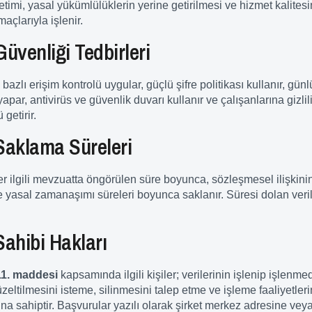
önetimi, yasal yükümlülüklerin yerine getirilmesi ve hizmet kalitesi
maçlarıyla işlenir.
Güvenliği Tedbirleri
 bazlı erişim kontrolü uygular, güçlü şifre politikası kullanır, günl
par, antivirüs ve güvenlik duvarı kullanır ve çalışanlarına gizlil
getirir.
 Saklama Süreleri
ler ilgili mevzuatta öngörülen süre boyunca, sözleşmesel ilişkin
e yasal zamanaşımı süreleri boyunca saklanır. Süresi dolan veri
 Sahibi Hakları
11. maddesi
kapsamında ilgili kişiler; verilerinin işlenip işlenme
eltilmesini isteme, silinmesini talep etme ve işleme faaliyetlerin
na sahiptir. Başvurular yazılı olarak şirket merkez adresine veya 