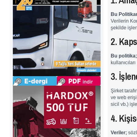
Bu Politika
Verilerin K
şekilde işle
2. Kap
Bu politika;
kullanıcılar
3. İşlen
Şirket tarafı
ve web erişim
sicil vb.) iş
4. Kişi
Veriler;
sözl