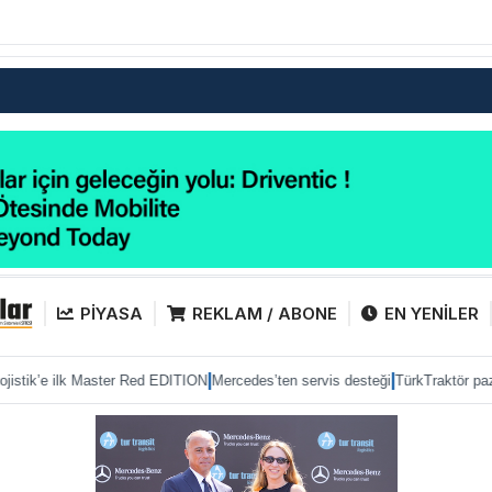
PİYASA
REKLAM / ABONE
EN YENİLER
|
|
k Master Red EDITION
Mercedes’ten servis desteği
TürkTraktör pazarda gücün