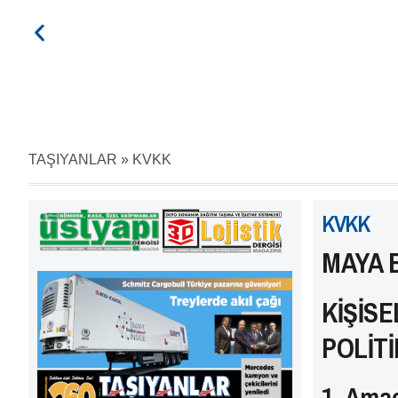
TAŞIYANLAR
»
KVKK
KVKK
MAYA B
KİŞİS
POLİTİ
1. Ama