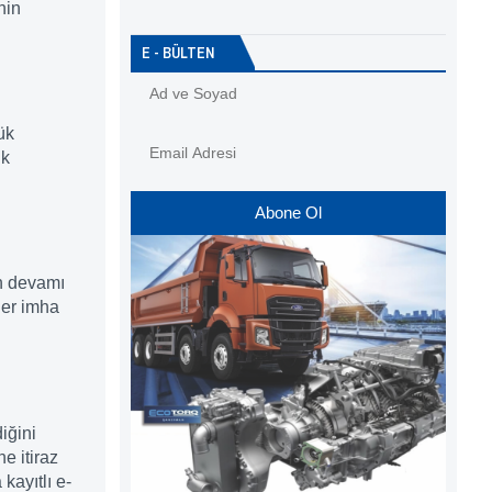
nin
E - BÜLTEN
ük
ik
Abone Ol
in devamı
ler imha
diğini
e itiraz
kayıtlı e-