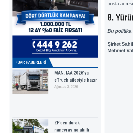
posta adresi
8. Yürü
Bu politika
Şirket Sahi
Mehmet Vah
FUAR HABERLERI
MAN, IAA 2026’ya
eTruck ailesiyle hazır
Ağustos 3, 2026
ZF’den durak
nanevrasına akıllı