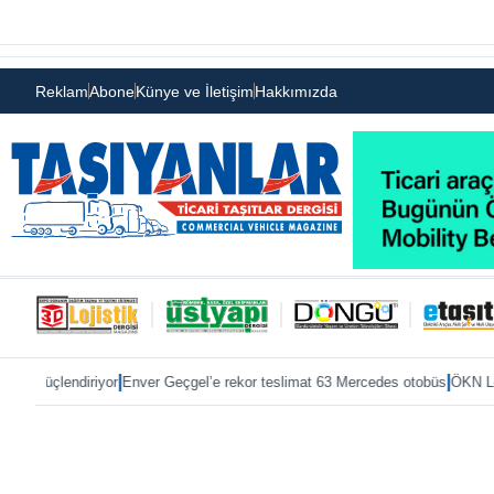
Reklam
Abone
Künye ve İletişim
Hakkımızda
|
|
diriyor
Enver Geçgel’e rekor teslimat 63 Mercedes otobüs
ÖKN Lojistik’e il