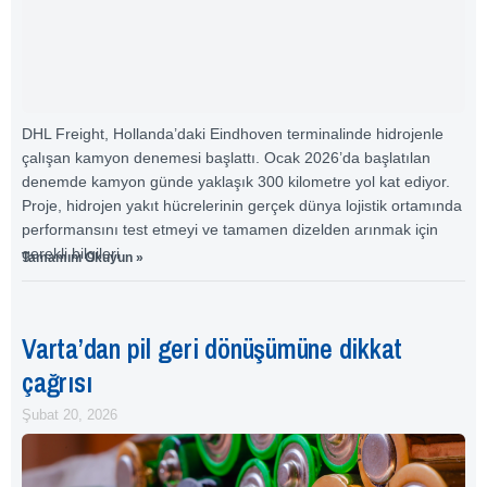
DHL Freight, Hollanda’daki Eindhoven terminalinde hidrojenle
çalışan kamyon denemesi başlattı. Ocak 2026’da başlatılan
denemde kamyon günde yaklaşık 300 kilometre yol kat ediyor.
Proje, hidrojen yakıt hücrelerinin gerçek dünya lojistik ortamında
performansını test etmeyi ve tamamen dizelden arınmak için
gerekli bilgileri
Tamamını Okuyun »
Varta’dan pil geri dönüşümüne dikkat
çağrısı
Şubat 20, 2026