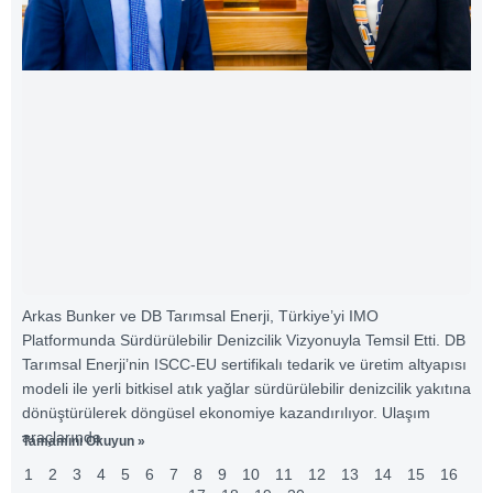
Arkas Bunker ve DB Tarımsal Enerji, Türkiye’yi IMO
Platformunda Sürdürülebilir Denizcilik Vizyonuyla Temsil Etti. DB
Tarımsal Enerji’nin ISCC-EU sertifikalı tedarik ve üretim altyapısı
modeli ile yerli bitkisel atık yağlar sürdürülebilir denizcilik yakıtına
dönüştürülerek döngüsel ekonomiye kazandırılıyor. Ulaşım
araçlarında
Tamamını Okuyun »
1
2
3
4
5
6
7
8
9
10
11
12
13
14
15
16