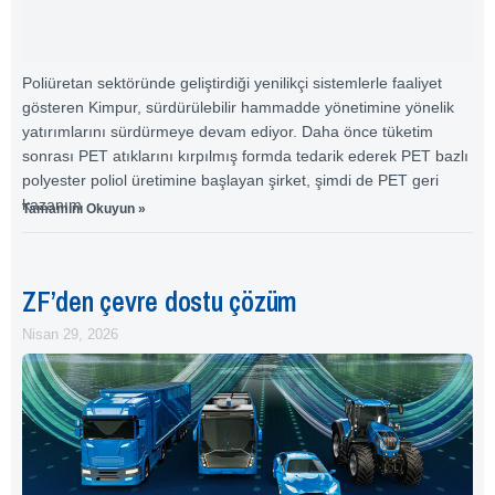
Poliüretan sektöründe geliştirdiği yenilikçi sistemlerle faaliyet
gösteren Kimpur, sürdürülebilir hammadde yönetimine yönelik
yatırımlarını sürdürmeye devam ediyor. Daha önce tüketim
sonrası PET atıklarını kırpılmış formda tedarik ederek PET bazlı
polyester poliol üretimine başlayan şirket, şimdi de PET geri
kazanım
Tamamını Okuyun »
ZF’den çevre dostu çözüm
Nisan 29, 2026