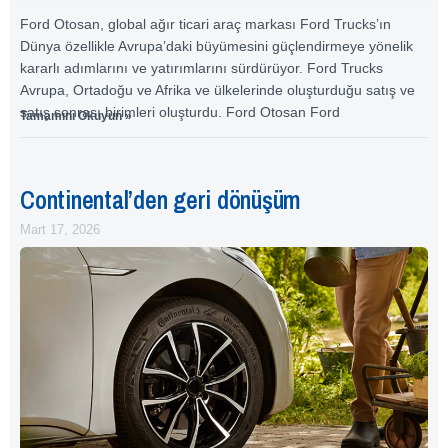
Ford Otosan, global ağır ticari araç markası Ford Trucks’ın
Dünya özellikle Avrupa’daki büyümesini güçlendirmeye yönelik
kararlı adımlarını ve yatırımlarını sürdürüyor. Ford Trucks
Avrupa, Ortadoğu ve Afrika ve ülkelerinde oluşturduğu satış ve
satış sonrası birimleri oluşturdu. Ford Otosan Ford
Tamamını Okuyun »
Continental’den geri dönüşüm
Mart 17, 2026