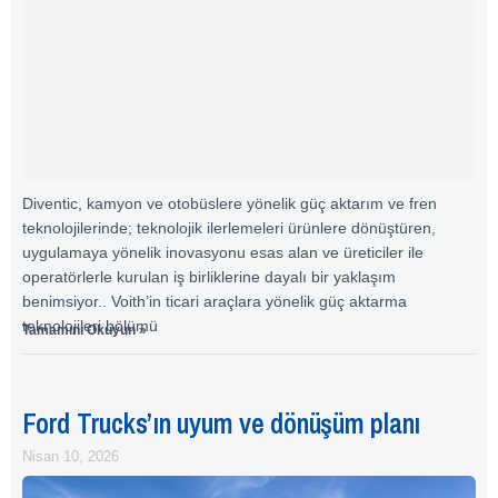
Diventic, kamyon ve otobüslere yönelik güç aktarım ve fren
teknolojilerinde; teknolojik ilerlemeleri ürünlere dönüştüren,
uygulamaya yönelik inovasyonu esas alan ve üreticiler ile
operatörlerle kurulan iş birliklerine dayalı bir yaklaşım
benimsiyor.. Voith’in ticari araçlara yönelik güç aktarma
teknolojileri bölümü
Tamamını Okuyun »
Ford Trucks’ın uyum ve dönüşüm planı
Nisan 10, 2026