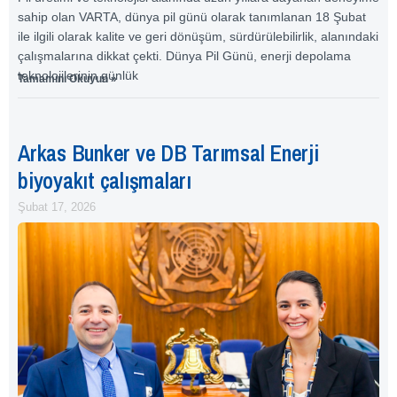
sahip olan VARTA, dünya pil günü olarak tanımlanan 18 Şubat
ile ilgili olarak kalite ve geri dönüşüm, sürdürülebilirlik, alanındaki
çalışmalarına dikkat çekti. Dünya Pil Günü, enerji depolama
teknolojilerinin günlük
Tamamını Okuyun »
Arkas Bunker ve DB Tarımsal Enerji
biyoyakıt çalışmaları
Şubat 17, 2026