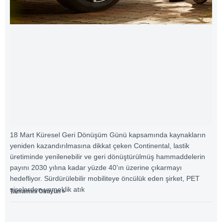
18 Mart Küresel Geri Dönüşüm Günü kapsamında kaynakların
yeniden kazandırılmasına dikkat çeken Continental, lastik
üretiminde yenilenebilir ve geri dönüştürülmüş hammaddelerin
payını 2030 yılına kadar yüzde 40’ın üzerine çıkarmayı
hedefliyor. Sürdürülebilir mobiliteye öncülük eden şirket, PET
şişelerden yemeklik atık
Tamamını Okuyun »