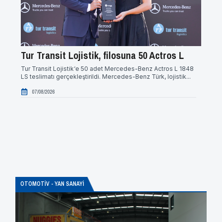
Tur Transit Lojistik, filosuna 50 Actros L
Enve
otob
Tur Transit Lojistik‘e 50 adet Mercedes-Benz Actros L 1848
LS teslimatı gerçekleştirildi. Mercedes-Benz Türk, lojistik...
Enver G
Mercede
07/08/2026
Merced
07/0
OTOMOTİV - YAN SANAYİ