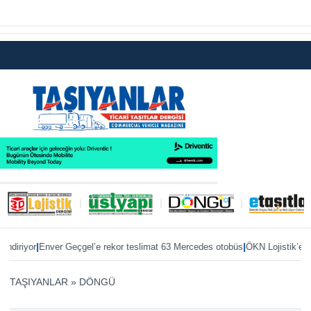
|
’e rekor teslimat 63 Mercedes otobüs
ÖKN Lojistik’e ilk Master Red EDITION
TAŞIYANLAR
»
DÖNGÜ