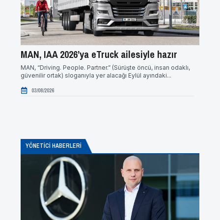
MAN, IAA 2026’ya eTruck ailesiyle hazır
ZF’de
MAN, “Driving. People. Partner.” (Sürüşte öncü, insan odaklı,
ZF, güv
güvenilir ortak) sloganıyla yer alacağı Eylül ayındaki...
yönelik 
03/08/2026
17/0
YÖNETICI HABERLERI