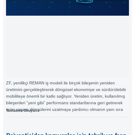
ZF, yenilikçi REMAN iş modeli ile birçok bileşenin yeniden
üretimini gerçekleştirerek döngüsel ekonomiye ve sürdürülebilir
mobiliteye önemli bir katkı sağlıyor. Yeniden üretim, kullanılmış
bileşenleri “yeni gibi” performans standartlarına geri getirerek
ürün yaşam döngülerini uzatmaya yardımcı olmanın yanı sıra
Tamamını Okuyun »