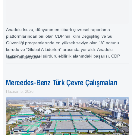
Anadolu Isuzu, dünyanın en itibarlı çevresel raporlama
platformlarından biri olan CDP’nin İklim Değişikliği ve Su
Güvenliği programlarında en yüksek seviye olan “A” notunu
korudu ve “Global A Liderleri” arasında yer aldı. Anadolu
Isuzu’nun çevresel sürdürülebilirlik alanındaki başarısı, CDP
Tamamını Okuyun »
Mercedes-Benz Türk Çevre Çalışmaları
Haziran 5, 2026