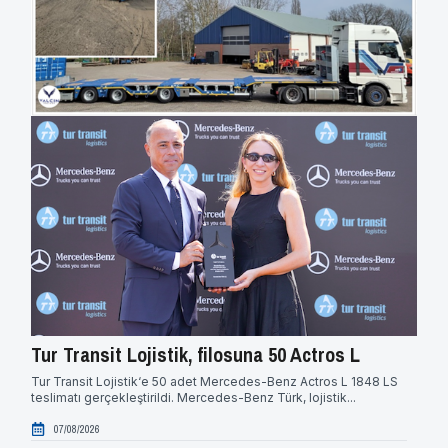
Tur Transit Lojistik, filosuna 50 Actros L
Hid
güç
Tur Transit Lojistik‘e 50 adet Mercedes-Benz Actros L 1848 LS
teslimatı gerçekleştirildi. Mercedes-Benz Türk, lojistik...
Hidro
alanı
07/08/2026