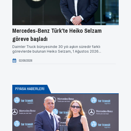
Mercedes-Benz Türk’te Heiko Selzam
Kars
göreve başladı
Yeni ne
markal
Daimler Truck bünyesinde 30 yılı aşkın süredir farklı
gerçekle
görevlerde bulunan Heiko Selzam, 1 Ağustos 2026...
12/0
02/08/2026
PİYASA HABERLERI