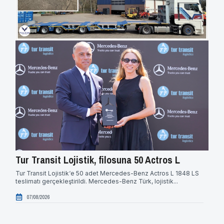
Tur Transit Lojistik, filosuna 50 Actros L
Hid
güç
Tur Transit Lojistik‘e 50 adet Mercedes-Benz Actros L 1848 LS
teslimatı gerçekleştirildi. Mercedes-Benz Türk, lojistik...
Hidro
alanı
07/08/2026
0