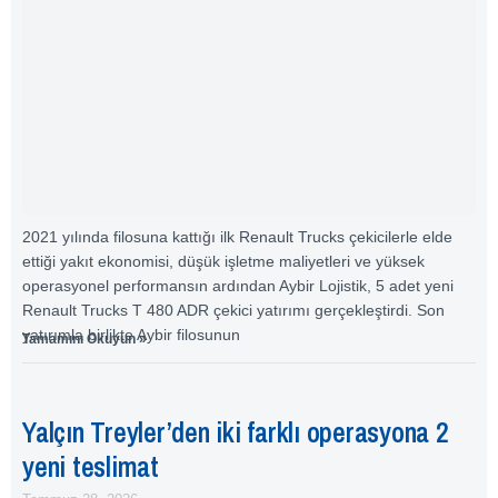
2021 yılında filosuna kattığı ilk Renault Trucks çekicilerle elde
ettiği yakıt ekonomisi, düşük işletme maliyetleri ve yüksek
operasyonel performansın ardından Aybir Lojistik, 5 adet yeni
Renault Trucks T 480 ADR çekici yatırımı gerçekleştirdi. Son
yatırımla birlikte Aybir filosunun
Tamamını Okuyun »
Yalçın Treyler’den iki farklı operasyona 2
yeni teslimat