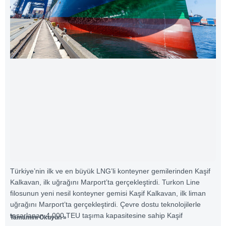
Türkiye’nin ilk ve en büyük LNG’li konteyner gemilerinden Kaşif
Kalkavan, ilk uğrağını Marport’ta gerçekleştirdi. Turkon Line
filosunun yeni nesil konteyner gemisi Kaşif Kalkavan, ilk liman
uğrağını Marport’ta gerçekleştirdi. Çevre dostu teknolojilerle
tasarlanan 4.000 TEU taşıma kapasitesine sahip Kaşif
Tamamını Okuyun »