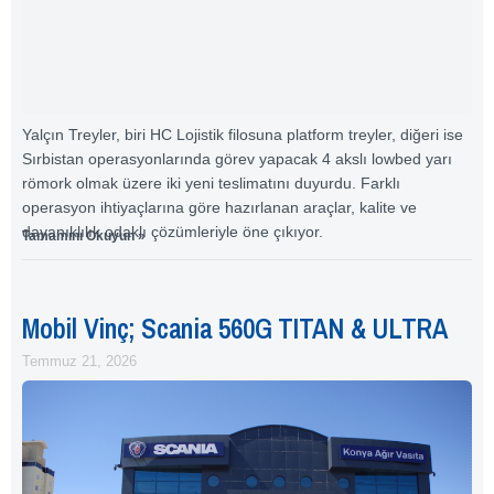
Yalçın Treyler, biri HC Lojistik filosuna platform treyler, diğeri ise
Sırbistan operasyonlarında görev yapacak 4 akslı lowbed yarı
römork olmak üzere iki yeni teslimatını duyurdu. Farklı
operasyon ihtiyaçlarına göre hazırlanan araçlar, kalite ve
dayanıklılık odaklı çözümleriyle öne çıkıyor.
Tamamını Okuyun »
Mobil Vinç; Scania 560G TITAN & ULTRA
Temmuz 21, 2026