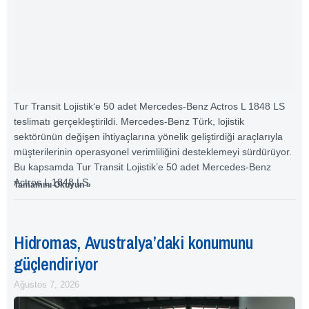
Tur Transit Lojistik‘e 50 adet Mercedes-Benz Actros L 1848 LS
teslimatı gerçekleştirildi. Mercedes-Benz Türk, lojistik
sektörünün değişen ihtiyaçlarına yönelik geliştirdiği araçlarıyla
müşterilerinin operasyonel verimliliğini desteklemeyi sürdürüyor.
Bu kapsamda Tur Transit Lojistik’e 50 adet Mercedes-Benz
Actros L 1848 LS
Tamamını Okuyun »
Hidromas, Avustralya’daki konumunu
güçlendiriyor
Ağustos 7, 2026