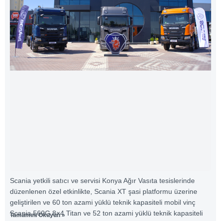
Scania yetkili satıcı ve servisi Konya Ağır Vasıta tesislerinde
düzenlenen özel etkinlikte, Scania XT şasi platformu üzerine
geliştirilen ve 60 ton azami yüklü teknik kapasiteli mobil vinç
Scania 560G 8×4 Titan ve 52 ton azami yüklü teknik kapasiteli
Tamamını Okuyun »