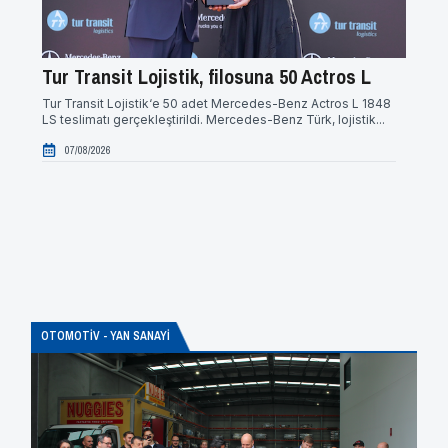
Tur Transit Lojistik, filosuna 50 Actros L
Enve
otob
Tur Transit Lojistik‘e 50 adet Mercedes-Benz Actros L 1848
LS teslimatı gerçekleştirildi. Mercedes-Benz Türk, lojistik...
Enver G
Mercede
07/08/2026
Merced
07/0
OTOMOTİV - YAN SANAYİ