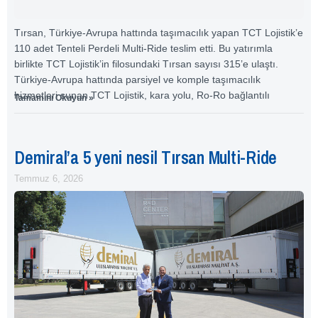
Tırsan, Türkiye-Avrupa hattında taşımacılık yapan TCT Lojistik’e
110 adet Tenteli Perdeli Multi-Ride teslim etti. Bu yatırımla
birlikte TCT Lojistik’in filosundaki Tırsan sayısı 315’e ulaştı.
Türkiye-Avrupa hattında parsiyel ve komple taşımacılık
hizmetleri sunan TCT Lojistik, kara yolu, Ro-Ro bağlantılı
Tamamını Okuyun »
Demiral’a 5 yeni nesil Tırsan Multi-Ride
Temmuz 6, 2026