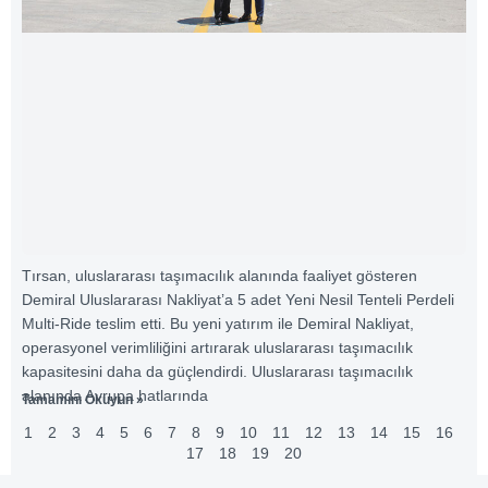
Tırsan, uluslararası taşımacılık alanında faaliyet gösteren
Demiral Uluslararası Nakliyat’a 5 adet Yeni Nesil Tenteli Perdeli
Multi-Ride teslim etti. Bu yeni yatırım ile Demiral Nakliyat,
operasyonel verimliliğini artırarak uluslararası taşımacılık
kapasitesini daha da güçlendirdi. Uluslararası taşımacılık
alanında Avrupa hatlarında
Tamamını Okuyun »
1
2
3
4
5
6
7
8
9
10
11
12
13
14
15
16
17
18
19
20