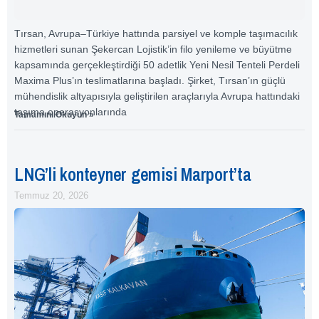
Tırsan, Avrupa–Türkiye hattında parsiyel ve komple taşımacılık
hizmetleri sunan Şekercan Lojistik’in filo yenileme ve büyütme
kapsamında gerçekleştirdiği 50 adetlik Yeni Nesil Tenteli Perdeli
Maxima Plus’ın teslimatlarına başladı. Şirket, Tırsan’ın güçlü
mühendislik altyapısıyla geliştirilen araçlarıyla Avrupa hattındaki
taşıma operasyonlarında
Tamamını Okuyun »
LNG’li konteyner gemisi Marport’ta
Temmuz 20, 2026