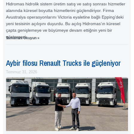
Hidromas hidrolik sistem üretim satış ve satış sonrası hizmetler
alanında küresel boyutta hizmetlerini güçlendiriyor. Firma
Avustralya operasyonlarını Victoria eyaletine bağlı Epping’deki
yeni tesisinin açılışını duyurdu. Bu açılış Hidromas’ın küresel
çapta genişlemeye ve büyümeye devam ettiğnin yeni bir
göstergesi
Tamamını Okuyun »
Aybir filosu Renault Trucks ile güçleniyor
Temmuz 31, 2026