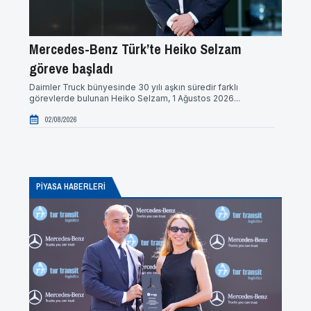
Mercedes-Benz Türk’te Heiko Selzam
Kars
göreve başladı
Yeni ne
markal
Daimler Truck bünyesinde 30 yılı aşkın süredir farklı
gerçekle
görevlerde bulunan Heiko Selzam, 1 Ağustos 2026...
12/0
02/08/2026
PİYASA HABERLERI