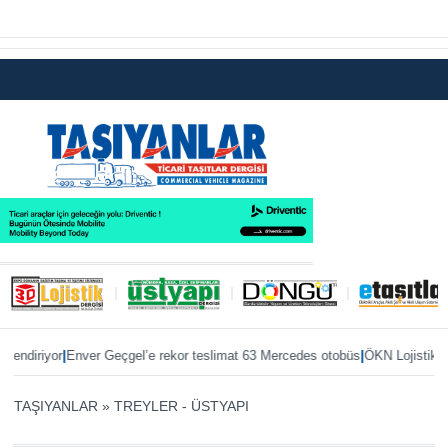
|
’e rekor teslimat 63 Mercedes otobüs
ÖKN Lojistik’e ilk Master Red EDITIO
TAŞIYANLAR
»
TREYLER - ÜSTYAPI