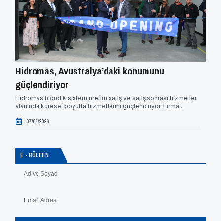
Hidromas, Avustralya’daki konumunu
Mer
güçlendiriyor
Merc
sözle
Hidromas hidrolik sistem üretim satış ve satış sonrası hizmetler
ve...
alanında küresel boyutta hizmetlerini güçlendiriyor. Firma...
0
07/08/2026
E - BÜLTEN