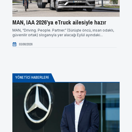
MAN, IAA 2026’ya eTruck ailesiyle hazır
ZF’de
MAN, “Driving. People. Partner.” (Sürüşte öncü, insan odaklı,
ZF, güv
güvenilir ortak) sloganıyla yer alacağı Eylül ayındaki...
yönelik 
03/08/2026
17/0
YÖNETICI HABERLERI