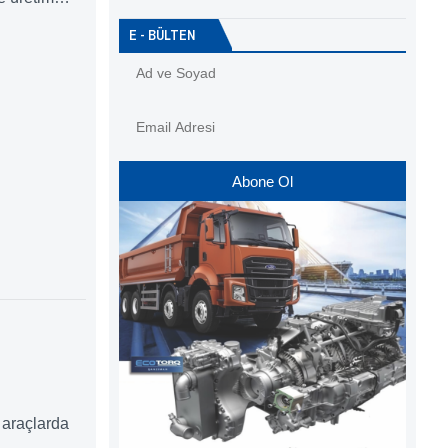
yanmalı
E - BÜLTEN
ri ciddi bir
Abone Ol
m araçlarda