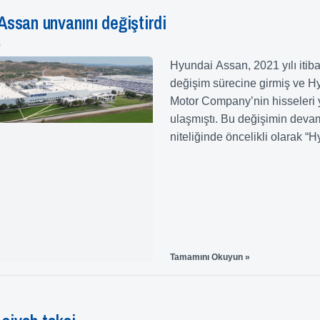
Assan unvanını değiştirdi
5
Hyundai Assan, 2021 yılı itibar
değişim sürecine girmiş ve H
Motor Company’nin hisseleri
ulaşmıştı. Bu değişimin deva
niteliğinde öncelikli olarak “
Assan Otomotiv Sanayi ve Tica
olan ticari unvanını “Hyundai
Türkiye Otomotiv A.Ş.’’
Tamamını Okuyun »