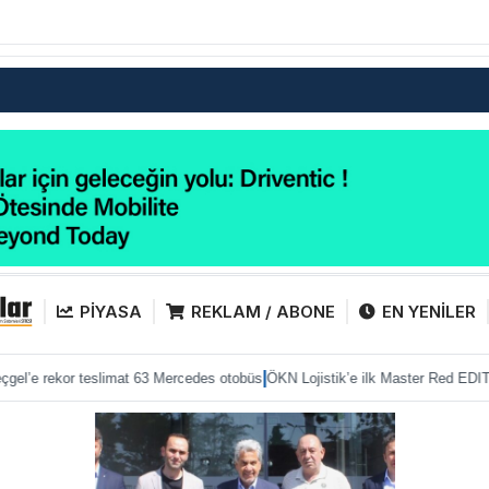
PİYASA
REKLAM / ABONE
EN YENİLER
|
|
teslimat 63 Mercedes otobüs
ÖKN Lojistik’e ilk Master Red EDITION
Mercedes