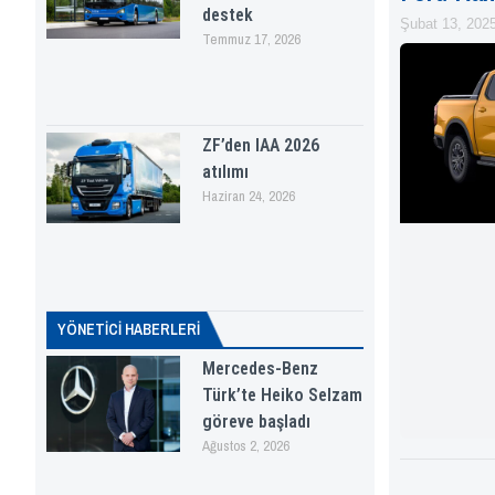
destek
Şubat 13, 202
Temmuz 17, 2026
ZF’den IAA 2026
atılımı
Haziran 24, 2026
YÖNETICI HABERLERI
Mercedes-Benz
Türk’te Heiko Selzam
göreve başladı
Ağustos 2, 2026