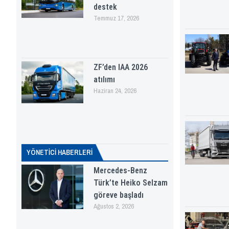
destek
Temmuz 17, 2026
ZF’den IAA 2026
atılımı
Haziran 24, 2026
YÖNETICI HABERLERI
Mercedes-Benz
Türk’te Heiko Selzam
göreve başladı
Ağustos 2, 2026