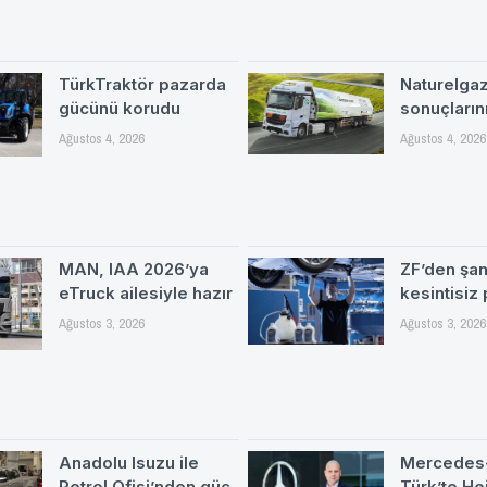
TürkTraktör pazarda
Naturelgaz 
gücünü korudu
sonuçlarını
Ağustos 4, 2026
Ağustos 4, 2026
MAN, IAA 2026’ya
ZF’den şa
eTruck ailesiyle hazır
kesintisiz
Ağustos 3, 2026
Ağustos 3, 2026
Anadolu Isuzu ile
Mercedes
Petrol Ofisi’nden güç
Türk’te H