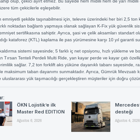
ahip olup, çekici ayırt etmez. Bu sayede hem midilli hem de yarı midilli 
ere tüm çekicilerle eşleşebilir.
 emniyetli şekilde taşınabilmesi için, televre üzerindeki her biri 2,5 ton 
rklı noktadan bağlantı yapmaya olanak sağlayan K-Fix yük güvenlik si
mniyet sertifikasına sahiptir. Ayrıca, şasi ve çelik aksamları standart o
aldığı kataforez (KTL) kaplama ile pas yürümesine karşı 10 yıl garanti su
kaldırma sistemi sayesinde; 5 farklı iç net opsiyonu, hızlı yükleme ve b
n Tırsan Tenteli Perdeli Multi Ride, yan kayar perde ve kayar çatı özelliğ
mlilik sağlar. 7,2 ton forklift aks yüküne dayanıklı tabanı sayesinde, 
de maksimum taban dayanımı sunmaktadır. Ayrıca, Gümrük Mevzuatı ku
 uluslararası yük taşımacılığı gerçekleştiren müşteriler için doğru çöz
ar:
ÖKN Lojistik’e ilk
Mercedes’
Master Red EDITION
desteği
Ağustos 6, 2026
Ağustos 4, 2026