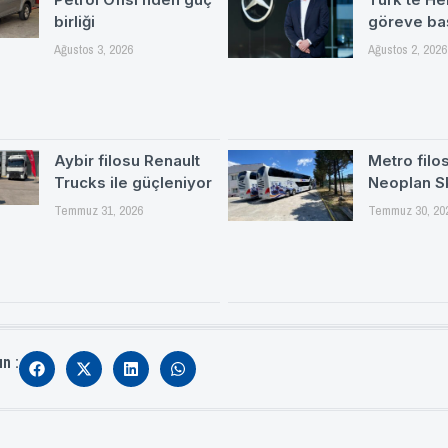
birliği
göreve ba
Ağustos 3, 2026
Ağustos 2, 2026
Aybir filosu Renault
Metro filo
Trucks ile güçleniyor
Neoplan S
Temmuz 31, 2026
Temmuz 30, 20
ın :