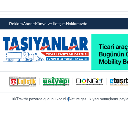
Reklam
Abone
Künye ve İletişim
Hakkımızda
|
|
ktör pazarda gücünü korudu
Naturelgaz ilk yarı sonuçlarını paylaştı
MAN, IAA 