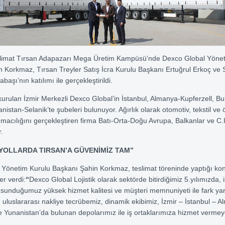
eslimat Tırsan Adapazarı Mega Üretim Kampüsü’nde Dexco Global Yöne
 Korkmaz, Tırsan Treyler Satış İcra Kurulu Başkanı Ertuğrul Erkoç ve
şı’nın katılımı ile gerçekleştirildi.
kurulan İzmir Merkezli Dexco Global’in İstanbul, Almanya-Kupferzell, Bu
istan-Selanik’te şubeleri bulunuyor. Ağırlık olarak otomotiv, tekstil ve 
şımacılığını gerçekleştiren firma Batı-Orta-Doğu Avrupa, Balkanlar ve C.I
.
YOLLARDA TIRSAN’A GÜVENİMİZ TAM”
Yönetim Kurulu Başkanı Şahin Korkmaz, teslimat töreninde yaptığı k
er verdi:
“
Dexco Global Lojistik olarak sektörde bitirdiğimiz 5.yılımızda, i
 sunduğumuz yüksek hizmet kalitesi ve müşteri memnuniyeti ile fark yar
 uluslararası nakliye tecrübemiz, dinamik ekibimiz, İzmir – İstanbul – 
e Yunanistan’da bulunan depolarımız ile iş ortaklarımıza hizmet verm