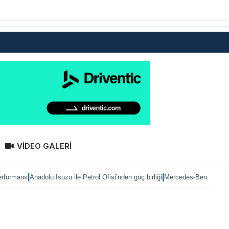
VİDEO GALERİ
|
dolu Isuzu ile Petrol Ofisi’nden güç birliği
Mercedes-Benz Türk’te Heiko Selz