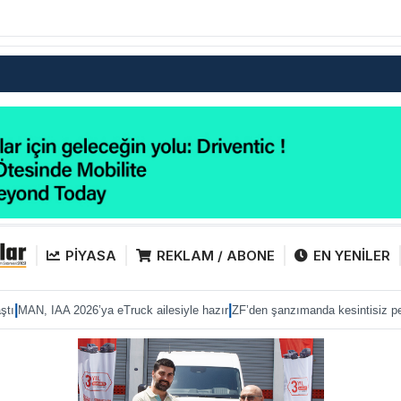
PİYASA
REKLAM / ABONE
EN YENİLER
|
|
2026’ya eTruck ailesiyle hazır
ZF’den şanzımanda kesintisiz performans
Ana