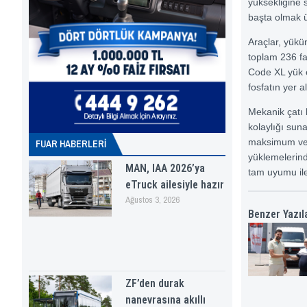
yüksekliğine s
başta olmak üz
Araçlar, yükün
toplam 236 fa
Code XL yük e
fosfatın yer 
Mekanik çatı 
kolaylığı suna
maksimum veri
FUAR HABERLERI
yüklemelerin
MAN, IAA 2026’ya
tam uyumu ile
eTruck ailesiyle hazır
Ağustos 3, 2026
Benzer Yazıl
ZF’den durak
nanevrasına akıllı