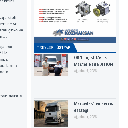
çekiciler
kapasiteli
stemine ve
larak çinko ve
nar.
oşaltma
TREYLER - ÜSTYAPI
i ile
ÖKN Lojistik’e ilk
rampa
Master Red EDITION
rallarına
Ağustos 6, 2026
ümdür.
ten servis
Mercedes’ten servis
desteği
Ağustos 4, 2026