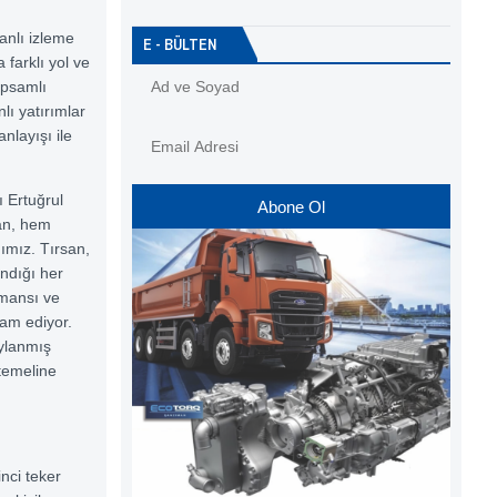
canlı izleme
E - BÜLTEN
 farklı yol ve
apsamlı
lı yatırımlar
nlayışı ile
 Ertuğrul
Abone Ol
ran, hem
ımız. Tırsan,
andığı her
rmansı ve
am ediyor.
aylanmış
 temeline
inci teker