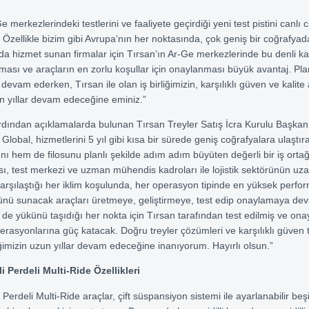
e merkezlerindeki testlerini ve faaliyete geçirdiği yeni test pistini canlı 
. Özellikle bizim gibi Avrupa’nın her noktasında, çok geniş bir coğrafyada
ında hizmet sunan firmalar için Tırsan’ın Ar-Ge merkezlerinde bu denli k
lması ve araçların en zorlu koşullar için onaylanması büyük avantaj. Plan
evam ederken, Tırsan ile olan iş birliğimizin, karşılıklı güven ve kalite a
n yıllar devam edeceğine eminiz.”
rdından açıklamalarda bulunan
Tırsan Treyler
Satış İcra Kurulu Başkanı
Global, hizmetlerini 5 yıl gibi kısa bir sürede geniş coğrafyalara ulaştı
nı hem de filosunu planlı şekilde adım adım büyüten değerli bir iş ortağ
sı, test merkezi ve uzman mühendis kadroları ile lojistik sektörünün uz
arşılaştığı her iklim koşulunda, her operasyon tipinde en yüksek perfo
nü sunacak araçları üretmeye, geliştirmeye, test edip onaylamaya dev
de yükünü taşıdığı her nokta için Tırsan tarafından test edilmiş ve on
operasyonlarına güç katacak. Doğru treyler çözümleri ve karşılıklı güven
liğimizin uzun yıllar devam edeceğine inanıyorum. Hayırlı olsun.”
i Perdeli Multi-Ride Özellikleri
 Perdeli Multi-Ride araçlar, çift süspansiyon sistemi ile ayarlanabilir beş