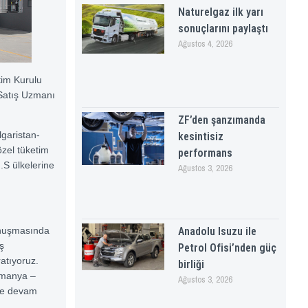
Naturelgaz ilk yarı
sonuçlarını paylaştı
Ağustos 4, 2026
tim Kurulu
 Satış Uzmanı
ZF’den şanzımanda
lgaristan-
kesintisiz
özel tüketim
performans
.S ülkelerine
Ağustos 3, 2026
Anadolu Isuzu ile
onuşmasında
ş
Petrol Ofisi’nden güç
atıyoruz.
birliği
Almanya –
Ağustos 3, 2026
eye devam