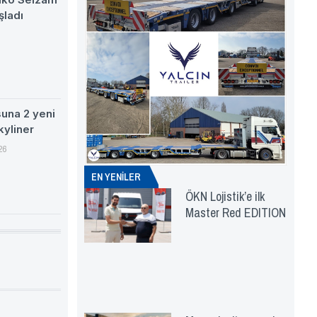
şladı
suna 2 yeni
kyliner
26
EN YENİLER
ÖKN Lojistik’e ilk
Master Red EDITION