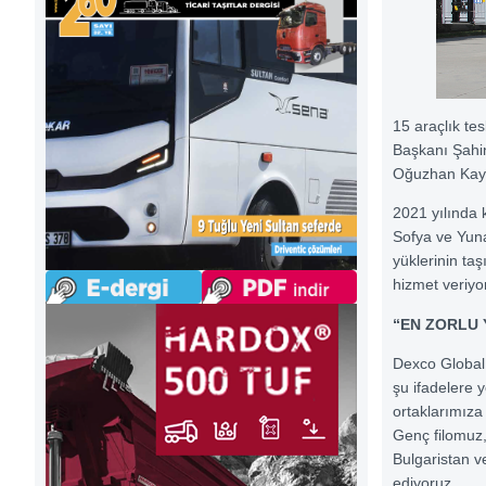
15 araçlık t
Başkanı Şahin
Oğuzhan Kayaba
2021 yılında 
Sofya ve Yunan
yüklerinin ta
hizmet veriyor
“EN ZORLU 
Dexco Global
şu ifadelere y
ortaklarımıza
Genç filomuz,
Bulgaristan v
ediyoruz.