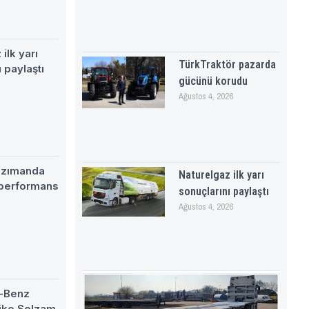
ilk yarı
TürkTraktör pazarda
 paylaştı
gücünü korudu
Ağustos 4, 2026
nzımanda
Naturelgaz ilk yarı
 performans
sonuçlarını paylaştı
Ağustos 4, 2026
-Benz
eiko Selzam