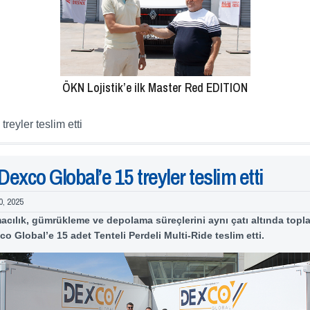
ÖKN Lojistik’e ilk Master Red EDITION
reyler teslim etti
Dexco Global’e 15 treyler teslim etti
0, 2025
macılık, gümrükleme ve depolama süreçlerini aynı çatı altında topl
o Global’e 15 adet Tenteli Perdeli Multi-Ride teslim etti.