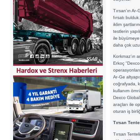
Tırsan’ın Ar-G
fırsatı bulduk
iklim şartlar
testlerin yapı
ile büyümeye d
daha çok uzu
Korkmaz’ın a
Erkoç “Dexco 
operasyonları
Ar-Ge altyapı
coğrafyada, k
kullanım ömrü
Dexco Global 
araçları ile 
oturan iş bir
Tırsan Tentel
Tırsan
Tenteli