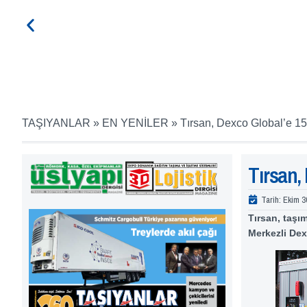
TAŞIYANLAR
»
EN YENİLER
»
Tırsan, Dexco Global’e 15 t
Tırsan, 
Tarih:
Ekim 3
Tırsan, taşı
Merkezli Dexc