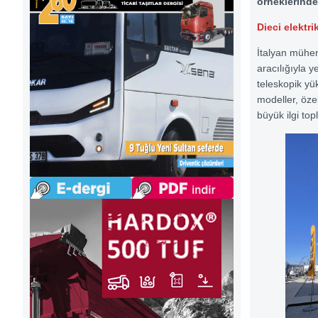
örneklerinde
Dieci elektri
İtalyan mühen
aracılığıyla y
teleskopik yü
modeller, özel
büyük ilgi top