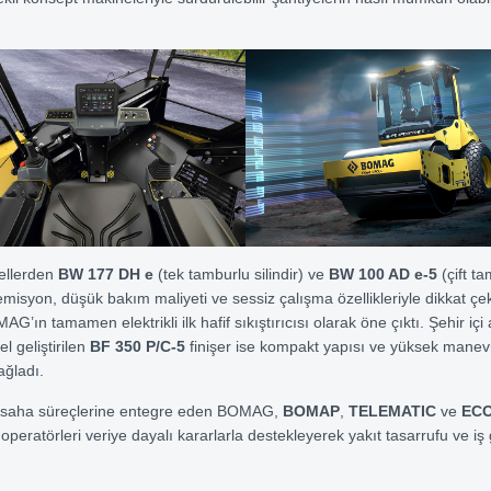
dellerden
BW 177 DH e
(tek tamburlu silindir) ve
BW 100 AD e-5
(çift t
ır emisyon, düşük bakım maliyeti ve sessiz çalışma özellikleriyle dikkat ç
’ın tamamen elektrikli ilk hafif sıkıştırıcısı olarak öne çıktı. Şehir içi 
 geliştirilen
BF 350 P/C-5
finişer ise kompakt yapısı ve yüksek manevr
sağladı.
yi saha süreçlerine entegre eden BOMAG,
BOMAP
,
TELEMATIC
ve
EC
 operatörleri veriye dayalı kararlarla destekleyerek yakıt tasarrufu ve iş 