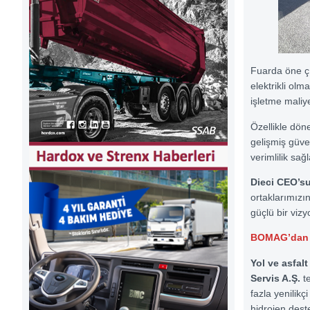
Fuarda öne ç
elektrikli ol
işletme maliy
Özellikle dön
gelişmiş güve
verimlilik sa
Dieci CEO’su
ortaklarımızı
güçlü bir viz
BOMAG’dan el
Yol ve asfalt
Servis A.Ş.
te
fazla yenilikç
hidrojen dest