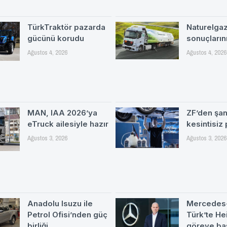
TürkTraktör pazarda
Naturelgaz 
gücünü korudu
sonuçlarını
Ağustos 4, 2026
Ağustos 4, 2026
MAN, IAA 2026’ya
ZF’den şa
eTruck ailesiyle hazır
kesintisiz
Ağustos 3, 2026
Ağustos 3, 2026
Anadolu Isuzu ile
Mercedes
Petrol Ofisi’nden güç
Türk’te H
birliği
göreve ba