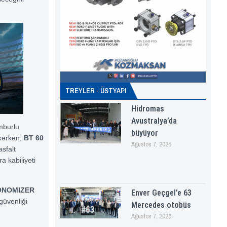
TREYLER - ÜSTYAPI
Hidromas
Avustralya’da
amburlu
büyüyor
ekerken;
BT 60
Ağustos 7, 2026
asfalt
a kabiliyeti
ONOMIZER
Enver Geçgel’e 63
güvenliği
Mercedes otobüs
Ağustos 7, 2026