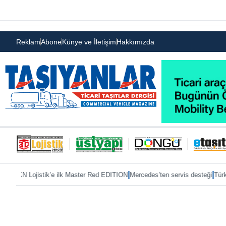
Reklam
Abone
Künye ve İletişim
Hakkımızda
|
|
stik’e ilk Master Red EDITION
Mercedes’ten servis desteği
TürkTraktör paza