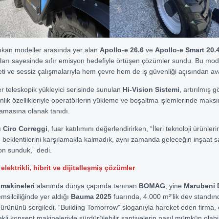
ıkan modeller arasında yer alan
Apollo-e 26.6
ve
Apollo-e Smart 20.
maları sayesinde sıfır emisyon hedefiyle örtüşen çözümler sundu. Bu mod
eti ve sessiz çalışmalarıyla hem çevre hem de iş güvenliği açısından av
er teleskopik yükleyici serisinde sunulan
Hi-Vision Sistemi
, artırılmış 
nlik özellikleriyle operatörlerin yükleme ve boşaltma işlemlerinde mak
ğlamasına olanak tanıdı.
 Ciro Correggi
, fuar katılımını değerlendirirken, “İleri teknoloji ürünleri
n beklentilerini karşılamakla kalmadık, aynı zamanda geleceğin inşaat s
yon sunduk,” dedi.
ektrikli, hibrit ve dijitalleşmiş çözümler
 makineleri
alanında dünya çapında tanınan
BOMAG
, yine
Marubeni 
msilciliğinde yer aldığı
Bauma 2025
fuarında, 4.000 m²’lik dev standı
i ürününü sergiledi. “Building Tomorrow” sloganıyla hareket eden firma, e
ekli konsept makineleriyle sürdürülebilir şantiyelerin nasıl mümkün olabi