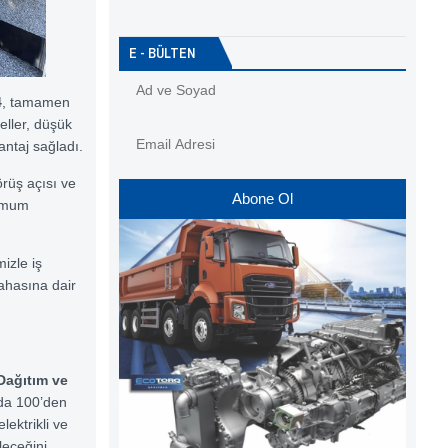
E - BÜLTEN
4
, tamamen
eller, düşük
antaj sağladı.
görüş açısı ve
Abone Ol
simum
mizle iş
ahasına dair
Dağıtım ve
nda 100’den
lektrikli ve
leceğini