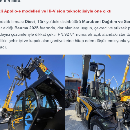
n biri oldu.
kli
Apollo-e
modelleri ve Hi-Vision teknolojisiyle öne çıktı
dislik firması
Dieci
, Türkiye’deki distribütörü
Marubeni Dağıtım ve Ser
er aldığı
Bauma 2025
fuarında, dar alanlara uygun, çevreci ve yüksek 
kleyici çözümleriyle dikkat çekti. FN.927/4 numaralı açık alandaki stantt
likle şehir içi ve kapalı alan şantiyelerine hitap eden düşük emisyonlu y
ladı.