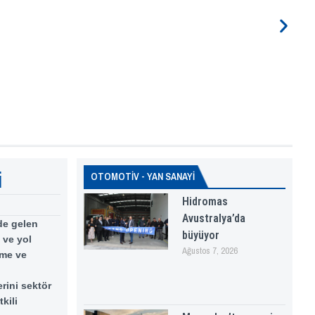
i
OTOMOTİV - YAN SANAYİ
Hidromas
Avustralya’da
de gelen
büyüyor
 ve yol
Ağustos 7, 2026
şme ve
erini sektör
kili