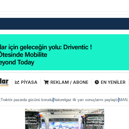
PİYASA
REKLAM / ABONE
EN YENİLER
|
|
rda gücünü korudu
Naturelgaz ilk yarı sonuçlarını paylaştı
MAN, IAA 2026’ya e