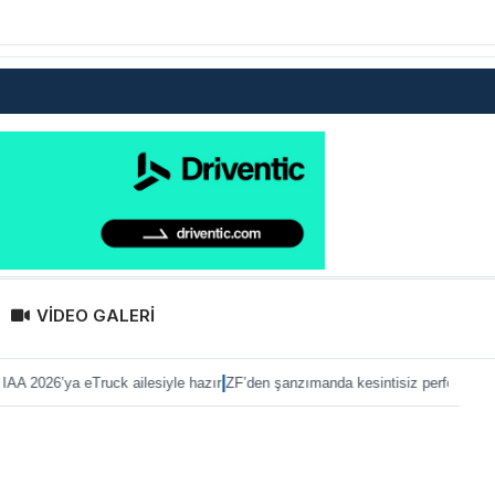
VİDEO GALERİ
|
|
Truck ailesiyle hazır
ZF’den şanzımanda kesintisiz performans
Anadolu Isuzu