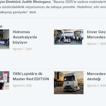
şim Direktörü Judith Rheingans
, “Bauma 2025’te sadece makinelerimi
sürdürülebilirlik vizyonumuzu da sahaya yansıttık. Hedefimiz; sıfır emi
italleşmiş şantiyeler” dedi.
ar:
Hidromas
Enver Geç
Avustralya’da
Mercedes
büyüyor
Ağustos 7, 2026
Ağustos 7, 2026
ÖKN Lojistik’e ilk
Mercedes’
Master Red EDITION
desteği
Ağustos 6, 2026
Ağustos 4, 2026