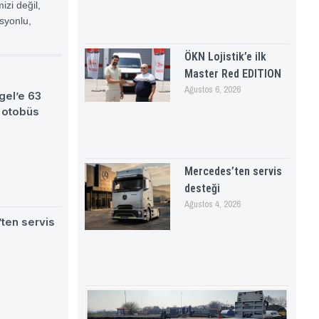
zi değil,
syonlu,
ÖKN Lojistik’e ilk
Master Red EDITION
Ağustos 6, 2026
gel’e 63
 otobüs
Mercedes’ten servis
desteği
Ağustos 4, 2026
ten servis