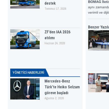
BOMAG İleti
destek
aynı zamanda 
Temmuz 17, 2026
verimli ve dij
Benzer Yazıl
ZF’den IAA 2026
atılımı
Haziran 24, 2026
YÖNETICI HABERLERI
Mercedes-Benz
Türk’te Heiko Selzam
göreve başladı
Ağustos 2, 2026