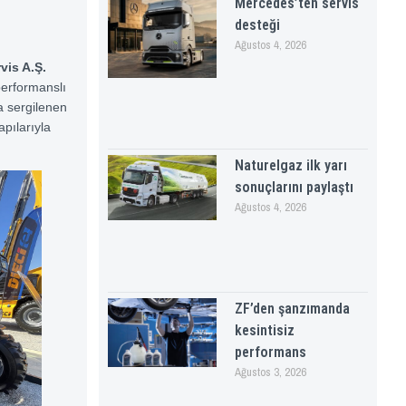
Mercedes’ten servis
desteği
Ağustos 4, 2026
vis A.Ş.
performanslı
a sergilenen
apılarıyla
Naturelgaz ilk yarı
sonuçlarını paylaştı
Ağustos 4, 2026
ZF’den şanzımanda
kesintisiz
performans
Ağustos 3, 2026