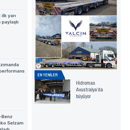
ilk yarı
 paylaştı
nzımanda
 performans
EN YENİLER
Hidromas
Avustralya’da
büyüyor
-Benz
eiko Selzam
şladı