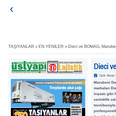
TAŞIYANLAR
»
EN YENİLER
»
Dieci ve BOMAG, Maruben
Dieci v
Tarih:
Nisan 
Marubeni Dağ
markaları Di
inşaatı gibi 
verimlilik o
tecrübesiyle,
profesyonell