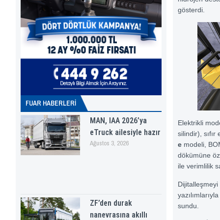
gösterdi.
FUAR HABERLERI
MAN, IAA 2026’ya
Elektrikli mo
eTruck ailesiyle hazır
silindir), sıf
Ağustos 3, 2026
e
modeli, BOMAG
dökümüne özel
ile verimlilik 
Dijitalleşme
yazılımlarıyla
ZF’den durak
sundu.
nanevrasına akıllı