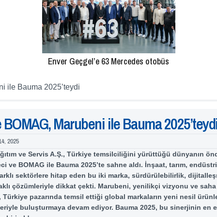
Enver Geçgel’e 63 Mercedes otobüs
i ile Bauma 2025’teydi
e BOMAG, Marubeni ile Bauma 2025’teyd
14, 2025
ıtım ve Servis A.Ş., Türkiye temsilciliğini yürüttüğü dünyanın ön
eci ve BOMAG ile Bauma 2025’te sahne aldı. İnşaat, tarım, endüstri
farklı sektörlere hitap eden bu iki marka, sürdürülebilirlik, dijitalle
daklı çözümleriyle dikkat çekti. Marubeni, yenilikçi vizyonu ve saha
 Türkiye pazarında temsil ettiği global markaların yeni nesil ürünl
eriyle buluşturmaya devam ediyor. Bauma 2025, bu sinerjinin en et