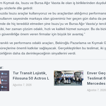
 Kıymak da, Isuzu ve Bursa Ağır Vasıta ile olan iş birliklerinden duyduk
 sözlerle dile getirdi:
lomuzda Isuzu araçlar kullanıyoruz ve bu araçlardan aldığımız performans,
kullanım sayesinde markaya olan güvenimiz her geçen gün daha da pek
inde de hiç tereddüt etmeden yine Isuzu’yu ve Bursa Ağır Vasıta’yı terci
ibi, her zaman çözüm odaklı, hızlı ve kaliteli hizmet sunuyor. Bu da bizi
 güvenilirliğe önem veren firmalar için büyük bir avantaj.”
anıklı ve performans odaklı araçları, Bekiroğlu Pazarlama ve Kıymak G
reçlerine önemli katkılar sağlayacak. Gerçekleştirilen bu teslimat, iki ş
birliğinin daha da derinleşeceğinin sinyallerini verdi.
ar:
Tur Transit Lojistik,
Enver Geç
Filosuna 50 Actros L
Teslimat 
Mercedes
Ağustos 7, 2026
Ağustos 7, 2026