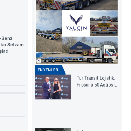
-Benz
eiko Selzam
şladı
EN YENİLER
Tur Transit Lojistik,
Filosuna 50 Actros L