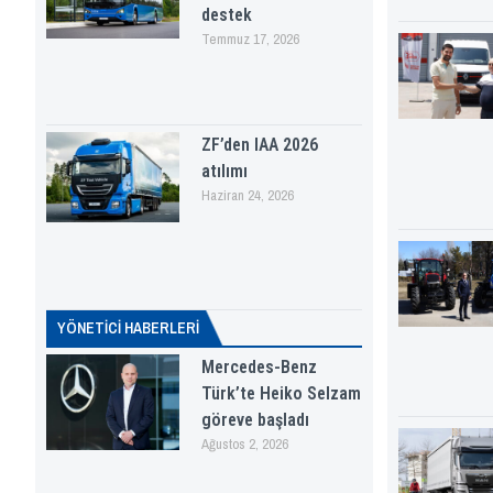
destek
Temmuz 17, 2026
ZF’den IAA 2026
atılımı
Haziran 24, 2026
YÖNETICI HABERLERI
Mercedes-Benz
Türk’te Heiko Selzam
göreve başladı
Ağustos 2, 2026