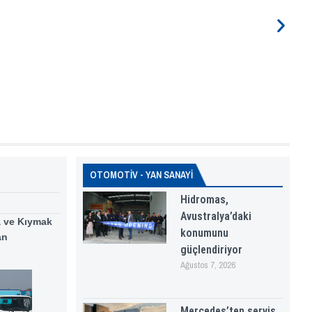
OTOMOTİV - YAN SANAYİ
Hidromas,
Avustralya’daki
a ve Kıymak
konumunu
an
güçlendiriyor
Ağustos 7, 2026
Mercedes’ten servis