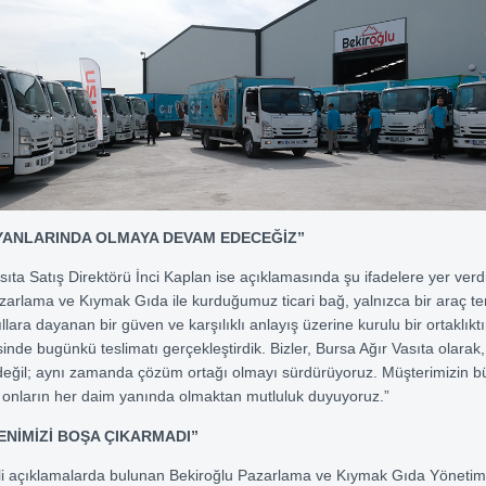
YANLARINDA OLMAYA DEVAM EDECEĞİZ”
sıta Satış Direktörü İnci Kaplan ise açıklamasında şu ifadelere yer verdi
zarlama ve Kıymak Gıda ile kurduğumuz ticari bağ, yalnızca bir araç te
 yıllara dayanan bir güven ve karşılıklı anlayış üzerine kurulu bir ortaklıkt
sinde bugünkü teslimatı gerçekleştirdik. Bizler, Bursa Ağır Vasıta olarak
 değil; aynı zamanda çözüm ortağı olmayı sürdürüyoruz. Müşterimizin 
 onların her daim yanında olmaktan mutluluk duyuyoruz.”
ENİMİZİ BOŞA ÇIKARMADI”
gili açıklamalarda bulunan Bekiroğlu Pazarlama ve Kıymak Gıda Yönetim