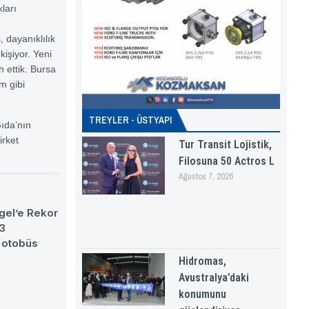
ları
 dayanıklılık
işiyor. Yeni
h ettik. Bursa
m gibi
TREYLER - ÜSTYAPI
ıda’nın
irket
Tur Transit Lojistik,
Filosuna 50 Actros L
Ağustos 7, 2026
gel’e Rekor
63
 otobüs
Hidromas,
Avustralya’daki
konumunu