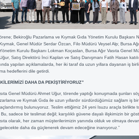
örene; Bekiroğlu Pazarlama ve Kıymak Gıda Yönetim Kurulu Başkanı 
Kıymak, Genel Müdür Serdar Özcan, Filo Müdürü Veysel Alp; Bursa Ağı
Yönetim Kurulu Başkanı Lokman Koçaslan, Bursa Ağır Vasıta Genel M
Uğur, Satış Direktörü İnci Kaplan ve Satış Danışmanı Fatih Hasan katıl
ında yapılan açıklamalarda, her iki taraf da uzun yıllara dayanan iş birli
ıma hedeflerini dile getirdi.
ŞKİLERİMİZİ DAHA DA PEKİŞTİRİYORUZ”
asıta Genel Müdürü Ahmet Uğur, törende yaptığı konuşmada şunları söy
zarlama ve Kıymak Gıda ile uzun yıllardır sürdürdüğümüz sağlam iş bir
taçlandırmış bulunuyoruz. Teslim ettiğimiz 24 yeni Isuzu araçla birlikte
 Bu, sadece bir teslimat değil; karşılıklı güvene dayalı ilişkimizin bir göst
sıta olarak, her zaman müşterilerimizin yanında olduk ve olmaya deva
in gelecekte daha da güçlenerek devam edeceğine inanıyoruz.”