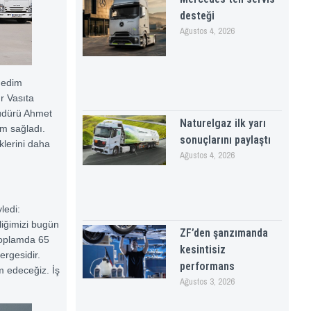
desteği
Ağustos 4, 2026
Nedim
r Vasıta
üdürü Ahmet
Naturelgaz ilk yarı
ım sağladı.
sonuçlarını paylaştı
klerini daha
Ağustos 4, 2026
ledi:
liğimizi bugün
ZF’den şanzımanda
 toplamda 65
kesintisiz
ergesidir.
performans
m edeceğiz. İş
Ağustos 3, 2026