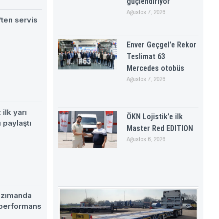
güçlendiriyor
Ağustos 7, 2026
ten servis
Enver Geçgel’e Rekor
Teslimat 63
Mercedes otobüs
Ağustos 7, 2026
ilk yarı
ÖKN Lojistik’e ilk
 paylaştı
Master Red EDITION
Ağustos 6, 2026
nzımanda
 performans