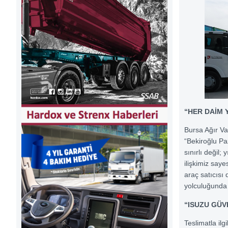
“HER DAİM 
Bursa Ağır Va
“Bekiroğlu Pa
sınırlı değil;
ilişkimiz saye
araç satıcısı
yolculuğunda
“ISUZU GÜV
Teslimatla il