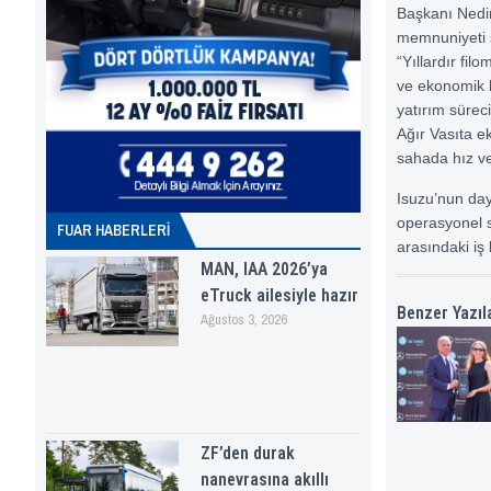
Başkanı Nedim
memnuniyeti şu
“Yıllardır fi
ve ekonomik 
yatırım sürec
Ağır Vasıta ek
sahada hız ve
Isuzu’nun day
operasyonel sü
FUAR HABERLERI
arasındaki iş 
MAN, IAA 2026’ya
eTruck ailesiyle hazır
Benzer Yazıl
Ağustos 3, 2026
ZF’den durak
nanevrasına akıllı