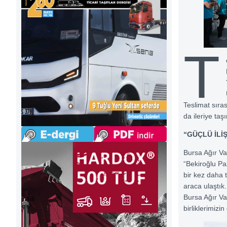
T
Teslimat sıras
da ileriye taş
“GÜÇLÜ İLİ
Bursa Ağır V
“Bekiroğlu Pa
bir kez daha 
araca ulaştık.
Bursa Ağır Va
birliklerimiz