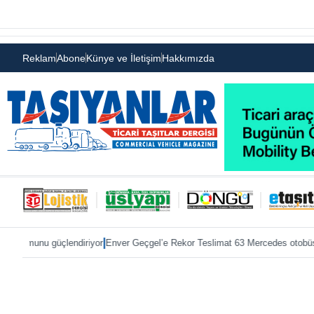
Reklam
Abone
Künye ve İletişim
Hakkımızda
|
|
çlendiriyor
Enver Geçgel’e Rekor Teslimat 63 Mercedes otobüs
ÖKN Lojistik