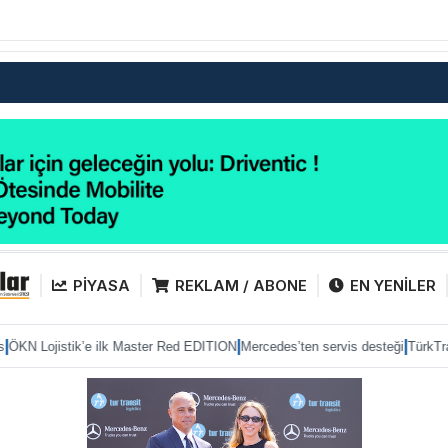
PİYASA
REKLAM / ABONE
EN YENİLER
|
|
’e ilk Master Red EDITION
Mercedes’ten servis desteği
TürkTraktör pazarda