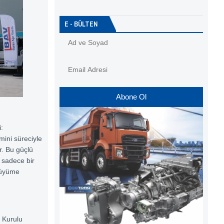
E - BÜLTEN
Abone Ol
:
mini süreciyle
ır. Bu güçlü
, sadece bir
büyüme
 Kurulu