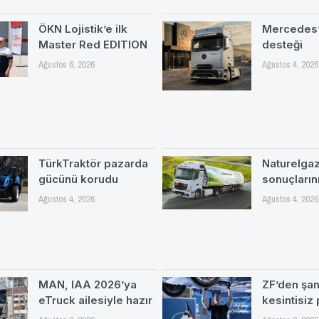
ÖKN Lojistik’e ilk
Mercedes’
Master Red EDITION
desteği
Ağustos 6, 2026
Ağustos 4, 2026
TürkTraktör pazarda
Naturelgaz 
gücünü korudu
sonuçlarını
Ağustos 4, 2026
Ağustos 4, 2026
MAN, IAA 2026’ya
ZF’den şa
eTruck ailesiyle hazır
kesintisiz