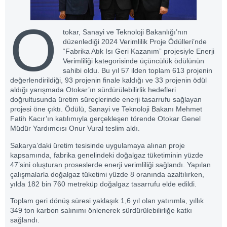
O
tokar, Sanayi ve Teknoloji Bakanlığı’nın
düzenlediği 2024 Verimlilik Proje Ödülleri’nde
“Fabrika Atık Isı Geri Kazanım” projesiyle Enerji
Verimliliği kategorisinde üçüncülük ödülünün
sahibi oldu. Bu yıl 57 ilden toplam 613 projenin
değerlendirildiği, 93 projenin finale kaldığı ve 33 projenin ödül
aldığı yarışmada Otokar’ın sürdürülebilirlik hedefleri
doğrultusunda üretim süreçlerinde enerji tasarrufu sağlayan
projesi öne çıktı. Ödülü, Sanayi ve Teknoloji Bakanı Mehmet
Fatih Kacır’ın katılımıyla gerçekleşen törende Otokar Genel
Müdür Yardımcısı Onur Vural teslim aldı.
Sakarya’daki üretim tesisinde uygulamaya alınan proje
kapsamında, fabrika genelindeki doğalgaz tüketiminin yüzde
47’sini oluşturan proseslerde enerji verimliliği sağlandı. Yapılan
çalışmalarla doğalgaz tüketimi yüzde 8 oranında azaltılırken,
yılda 182 bin 760 metreküp doğalgaz tasarrufu elde edildi.
Toplam geri dönüş süresi yaklaşık 1,6 yıl olan yatırımla, yıllık
349 ton karbon salınımı önlenerek sürdürülebilirliğe katkı
sağlandı.