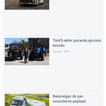
TürkTraktör pazarda gücünü
korudu
Ağustos 4, 2026
Naturelgaz ilk yarı
sonuçlarını paylaştı