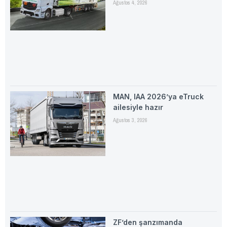
Ağustos 4, 2026
MAN, IAA 2026’ya eTruck
ailesiyle hazır
Ağustos 3, 2026
ZF’den şanzımanda