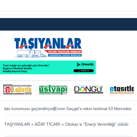
|
ki konumunu güçlendiriyor
Enver Geçgel’e rekor teslimat 63 Mercedes otobüs
TAŞIYANLAR
»
AĞIR TİCARİ
»
Otokar’a “Enerji Verimliliği” ödülü