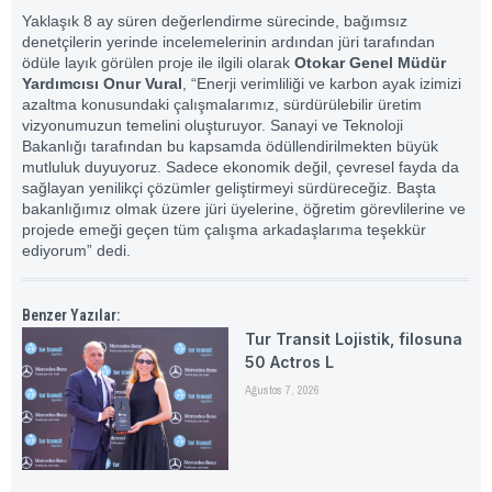
Yaklaşık 8 ay süren değerlendirme sürecinde, bağımsız
denetçilerin yerinde incelemelerinin ardından jüri tarafından
ödüle layık görülen proje ile ilgili olarak
Otokar Genel Müdür
Yardımcısı Onur Vural
, “Enerji verimliliği ve karbon ayak izimizi
azaltma konusundaki çalışmalarımız, sürdürülebilir üretim
vizyonumuzun temelini oluşturuyor. Sanayi ve Teknoloji
Bakanlığı tarafından bu kapsamda ödüllendirilmekten büyük
mutluluk duyuyoruz. Sadece ekonomik değil, çevresel fayda da
sağlayan yenilikçi çözümler geliştirmeyi sürdüreceğiz. Başta
bakanlığımız olmak üzere jüri üyelerine, öğretim görevlilerine ve
projede emeği geçen tüm çalışma arkadaşlarıma teşekkür
ediyorum” dedi.
Benzer Yazılar:
Tur Transit Lojistik, filosuna
50 Actros L
Ağustos 7, 2026