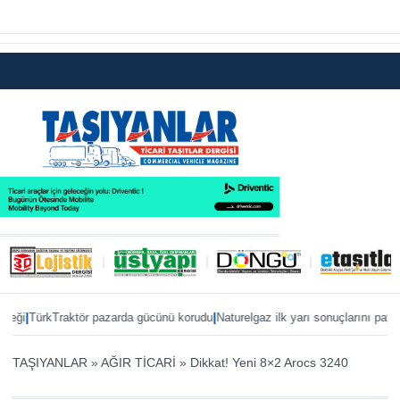
|
|
TürkTraktör pazarda gücünü korudu
Naturelgaz ilk yarı sonuçlarını paylaştı
MA
TAŞIYANLAR
»
AĞIR TİCARİ
»
Dikkat! Yeni 8×2 Arocs 3240