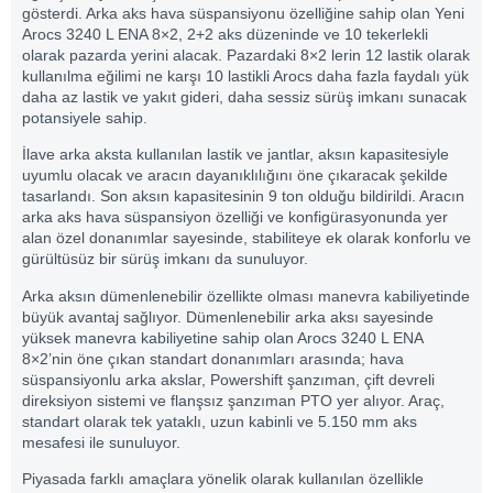
gösterdi. Arka aks hava süspansiyonu özelliğine sahip olan Yeni
Arocs 3240 L ENA 8×2, 2+2 aks düzeninde ve 10 tekerlekli
olarak pazarda yerini alacak. Pazardaki 8×2 lerin 12 lastik olarak
kullanılma eğilimi ne karşı 10 lastikli Arocs daha fazla faydalı yük
daha az lastik ve yakıt gideri, daha sessiz sürüş imkanı sunacak
potansiyele sahip.
İlave arka aksta kullanılan lastik ve jantlar, aksın kapasitesiyle
uyumlu olacak ve aracın dayanıklılığını öne çıkaracak şekilde
tasarlandı. Son aksın kapasitesinin 9 ton olduğu bildirildi. Aracın
arka aks hava süspansiyon özelliği ve konfigürasyonunda yer
alan özel donanımlar sayesinde, stabiliteye ek olarak konforlu ve
gürültüsüz bir sürüş imkanı da sunuluyor.
Arka aksın dümenlenebilir özellikte olması manevra kabiliyetinde
büyük avantaj sağlıyor. Dümenlenebilir arka aksı sayesinde
yüksek manevra kabiliyetine sahip olan Arocs 3240 L ENA
8×2’nin öne çıkan standart donanımları arasında; hava
süspansiyonlu arka akslar, Powershift şanzıman, çift devreli
direksiyon sistemi ve flanşsız şanzıman PTO yer alıyor. Araç,
standart olarak tek yataklı, uzun kabinli ve 5.150 mm aks
mesafesi ile sunuluyor.
Piyasada farklı amaçlara yönelik olarak kullanılan özellikle