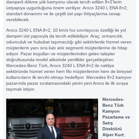
damperli dökme yük kamyonu olarak tercih edilen 8×2’lerin
üstyapıya uygunluğuna önem veriliyor. Arocs 3240 L ENA 8×2,
standart donanımı ve ile çeşitli üst yapı ihtiyaçlarına cevap
verebilecek.
Arocs 3240 L ENA 8×2, 10 km/s hız sınırlayıcısı özelliği ile yol
damperi üst yapısıyla da tercih edilebiliyor. Araç; ormancılık,
odunculuk ve hububat taşımacılığı gibi sektörlerde hizmet veren
müşterilerin yanı sıra katı atık segmenti müşterilerine de hitap
ediyor. Pazar koşulları ve müşterilerinden gelen talepler
doğrultusunda model ailesinde yenilikler gerçekleştiren
Mercedes-Benz Türk, Arocs 3240 L ENA 8×2 ile nakliye
sektöründe hizmet veren hem filo müşterilerinin hem de bireysel
kullanıcıların ilk tercihi olmayı hedefliyor. Mercedes 8×2 kamyon
pazarında pazar sıralamasındaki yerini yeni Arocs ile ilk sıraya
taşımak istiyor.
Mercedes-
Benz Türk
Kamyon
Pazarlama ve
Satış
Direktörü
Alper Kurt
;