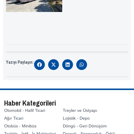
Yazıyı Paylaşın :
Haber Kategorileri
Otomobil - Hafif Ticari
Treyler ve Üstyapı
Ağır Ticari
Lojistik - Depo
Otobüs - Minibüs
Döngü - Geri Dönüşüm
Traktör - İstif - İş Makineleri
Dernek - Sponsorluk - Ödül