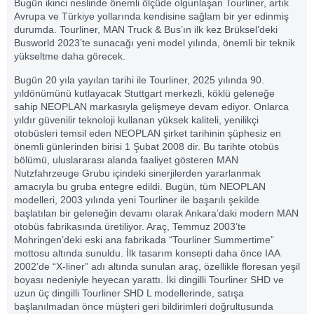
Bugün ikinci neslinde önemli ölçüde olgunlaşan Tourliner, artık
Avrupa ve Türkiye yollarında kendisine sağlam bir yer edinmiş
durumda. Tourliner, MAN Truck & Bus’ın ilk kez Brüksel’deki
Busworld 2023’te sunacağı yeni model yılında, önemli bir teknik
yükseltme daha görecek.
Bugün 20 yıla yayılan tarihi ile Tourliner, 2025 yılında 90.
yıldönümünü kutlayacak Stuttgart merkezli, köklü geleneğe
sahip NEOPLAN markasıyla gelişmeye devam ediyor. Onlarca
yıldır güvenilir teknoloji kullanan yüksek kaliteli, yenilikçi
otobüsleri temsil eden NEOPLAN şirket tarihinin şüphesiz en
önemli günlerinden birisi 1 Şubat 2008 dir. Bu tarihte otobüs
bölümü, uluslararası alanda faaliyet gösteren MAN
Nutzfahrzeuge Grubu içindeki sinerjilerden yararlanmak
amacıyla bu gruba entegre edildi. Bugün, tüm NEOPLAN
modelleri, 2003 yılında yeni Tourliner ile başarılı şekilde
başlatılan bir geleneğin devamı olarak Ankara’daki modern MAN
otobüs fabrikasında üretiliyor. Araç, Temmuz 2003’te
Mohringen’deki eski ana fabrikada “Tourliner Summertime”
mottosu altında sunuldu. İlk tasarım konsepti daha önce IAA
2002’de “X-liner” adı altında sunulan araç, özellikle floresan yeşil
boyası nedeniyle heyecan yarattı. İki dingilli Tourliner SHD ve
uzun üç dingilli Tourliner SHD L modellerinde, satışa
başlanılmadan önce müşteri geri bildirimleri doğrultusunda