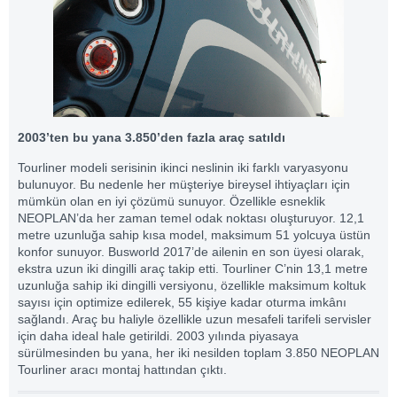
2003’ten bu yana 3.850’den fazla araç satıldı
Tourliner modeli serisinin ikinci neslinin iki farklı varyasyonu
bulunuyor. Bu nedenle her müşteriye bireysel ihtiyaçları için
mümkün olan en iyi çözümü sunuyor. Özellikle esneklik
NEOPLAN’da her zaman temel odak noktası oluşturuyor. 12,1
metre uzunluğa sahip kısa model, maksimum 51 yolcuya üstün
konfor sunuyor. Busworld 2017’de ailenin en son üyesi olarak,
ekstra uzun iki dingilli araç takip etti. Tourliner C’nin 13,1 metre
uzunluğa sahip iki dingilli versiyonu, özellikle maksimum koltuk
sayısı için optimize edilerek, 55 kişiye kadar oturma imkânı
sağlandı. Araç bu haliyle özellikle uzun mesafeli tarifeli servisler
için daha ideal hale getirildi. 2003 yılında piyasaya
sürülmesinden bu yana, her iki nesilden toplam 3.850 NEOPLAN
Tourliner aracı montaj hattından çıktı.