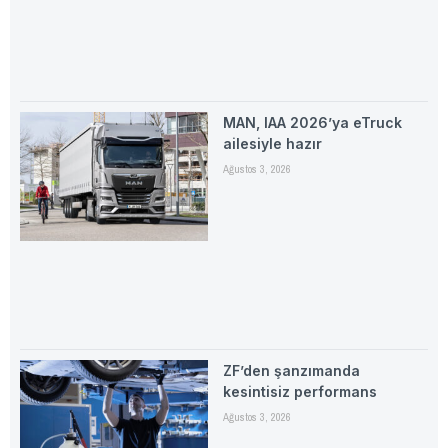
MAN, IAA 2026’ya eTruck
ailesiyle hazır
Ağustos 3, 2026
ZF’den şanzımanda
kesintisiz performans
Ağustos 3, 2026