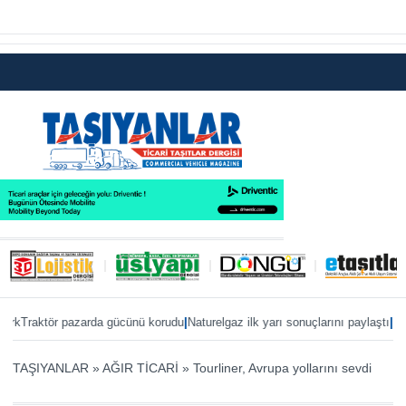
|
|
ktör pazarda gücünü korudu
Naturelgaz ilk yarı sonuçlarını paylaştı
MAN, IAA 2
TAŞIYANLAR
»
AĞIR TİCARİ
»
Tourliner, Avrupa yollarını sevdi