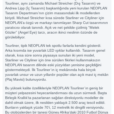
Tourliner, aynı zamanda Michael Streicher (Dış Tasarım) ve
Andrea Lipp (İç Tasarım) başkanlığında yeni kurulan NEOPLAN
Tasarım Departmanı’nın çizim masasındaki ilk modellerden
biriydi. Michael Streicher kısa sürede Starliner ve Cityliner için
NEOPLAN’a özgü ve markayı tanımlayan Sharp Cut tasarımının
yaratıcısı olarak tanındı. Açık ve net şekilde çizilmiş “Melek
Gözler” (Angel Eye) tarzı, aracın ikinci neslinin özünde de
görülebiliyor.
Tourliner, tipik NEOPLAN tek spotlu farlarla kendini gösterdi.
Arka kısımda ise yuvarlak LED ışıklar kullanıldı. Tasarım genel
olarak, kısa süre sonra piyasaya sunulan iki yeni model,
Starliner ve Cityliner için öne sürülen fikirleri kullanmaksızın
NEOPLAN tasarım dilinde eski yüzyıldan yenisine geçildiğini
göstermekteydi. İlk Tourliner’ın iç mekânında hala birçok
yuvarlak unsur ve uzun yıllardır popüler olan açık mavi iç mekân
(Plaj Mavisi) bulunuyordu.
Bu yüksek kalite özellikleriyle NEOPLAN Tourliner’ın geniş bir
müşteri yelpazesini heyecanlandırması da uzun sürmedi. Başta
Birleşik Krallık’ta pazarlanan sağdan direksiyonlu modeller de
dahil olmak üzere, ilk nesilden yaklaşık 2.500 araç tescil edildi.
Bunların yaklaşık yüzde 70’i, 12 metrelik iki dingilli versiyondu.
Bu otobüslerden bir tanesi Güney Afrika’daki 2010 Futbol Dünya