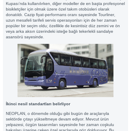
Kupası’nda kullanılırken, diğer modeller de en başta profesyonel
bisikletçiler için olmak üzere özel takım otobüsleri olarak
donatıldı. Cazip fiyat-performans oranı sayesinde Tourliner,
uzun mesafeli tarifeli servis operasyonları için de her zaman
popüler bir seçim oldu; özellikle de kesintisiz düz zemini ve ön
veya arka aksın üzerindeki isteğe bağlı tekerlekli sandalye
asansörü sayesinde.
İkinci nesil standartları belirliyor
NEOPLAN, o dönemde olduğu gibi bugün de araçlarıyla
sektörde çıtayı yükseltmeye devam ediyor. Mevcut ürün
yelpazesi, özgün tasarımları sayesinde her zaman coşkulu
bakışları üzerine çeken özel araçlarıyla göz dolduruyor. Bu