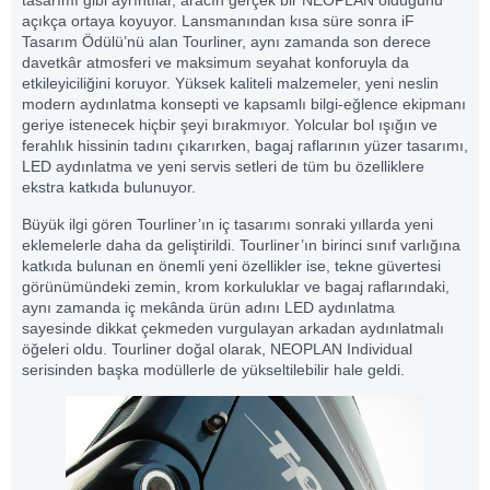
tasarımı gibi ayrıntılar, aracın gerçek bir NEOPLAN olduğunu
açıkça ortaya koyuyor. Lansmanından kısa süre sonra iF
Tasarım Ödülü’nü alan Tourliner, aynı zamanda son derece
davetkâr atmosferi ve maksimum seyahat konforuyla da
etkileyiciliğini koruyor. Yüksek kaliteli malzemeler, yeni neslin
modern aydınlatma konsepti ve kapsamlı bilgi-eğlence ekipmanı
geriye istenecek hiçbir şeyi bırakmıyor. Yolcular bol ışığın ve
ferahlık hissinin tadını çıkarırken, bagaj raflarının yüzer tasarımı,
LED aydınlatma ve yeni servis setleri de tüm bu özelliklere
ekstra katkıda bulunuyor.
Büyük ilgi gören Tourliner’ın iç tasarımı sonraki yıllarda yeni
eklemelerle daha da geliştirildi. Tourliner’ın birinci sınıf varlığına
katkıda bulunan en önemli yeni özellikler ise, tekne güvertesi
görünümündeki zemin, krom korkuluklar ve bagaj raflarındaki,
aynı zamanda iç mekânda ürün adını LED aydınlatma
sayesinde dikkat çekmeden vurgulayan arkadan aydınlatmalı
öğeleri oldu. Tourliner doğal olarak, NEOPLAN Individual
serisinden başka modüllerle de yükseltilebilir hale geldi.