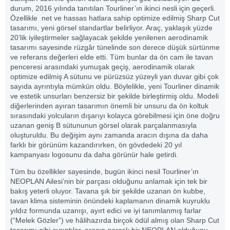
durum, 2016 yılında tanıtılan Tourliner’ın ikinci nesli için geçerli.
Özellikle net ve hassas hatlara sahip optimize edilmiş Sharp Cut
tasarımı, yeni görsel standartlar belirliyor. Araç, yaklaşık yüzde
20’lik iyileştirmeler sağlayacak şekilde yenilenen aerodinamik
tasarımı sayesinde rüzgâr tünelinde son derece düşük sürtünme
ve referans değerleri elde etti. Tüm bunlar da ön cam ile tavan
penceresi arasındaki yumuşak geçiş, aerodinamik olarak
optimize edilmiş A sütunu ve pürüzsüz yüzeyli yan duvar gibi çok
sayıda ayrıntıyla mümkün oldu. Böylelikle, yeni Tourliner dinamik
ve estetik unsurları benzersiz bir şekilde birleştirmiş oldu. Modeli
diğerlerinden ayıran tasarımın önemli bir unsuru da ön koltuk
sırasındaki yolcuların dışarıyı kolayca görebilmesi için öne doğru
uzanan geniş B sütununun görsel olarak parçalanmasıyla
oluşturuldu. Bu değişim aynı zamanda aracın dışına da daha
farklı bir görünüm kazandırırken, ön gövdedeki 20 yıl
kampanyası logosunu da daha görünür hale getirdi.
Tüm bu özellikler sayesinde, bugün ikinci nesil Tourliner’ın
NEOPLAN Ailesi’nin bir parçası olduğunu anlamak için tek bir
bakış yeterli oluyor. Tavana şık bir şekilde uzanan ön kubbe,
tavan klima sisteminin önündeki kaplamanın dinamik kuyruklu
yıldız formunda uzanışı, ayırt edici ve iyi tanımlanmış farlar
(“Melek Gözler”) ve hâlihazırda birçok ödül almış olan Sharp Cut