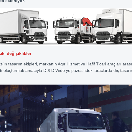
da ekleniyor.
aki değişiklikler
’ın tasarım ekipleri, markanın Ağır Hizmet ve Hafif Ticari araçları aras
tı oluşturmak amacıyla D & D Wide yelpazesindeki araçlarda dış tasarım