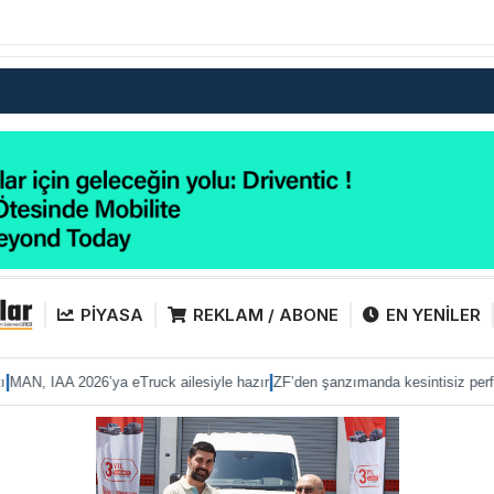
PİYASA
REKLAM / ABONE
EN YENİLER
|
|
2026’ya eTruck ailesiyle hazır
ZF’den şanzımanda kesintisiz performans
Ana