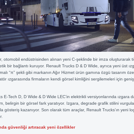
r, otomobil endüstrisinden alınan yeni C-şeklinde bir imza oluşturarak ti
tik bir bağlantı kuruyor. Renault Trucks D & D Wide, ayrıca yeni üst ız
tmalı “π” şekli gibi markanın Ağır Hizmet ürün gamına özgü tasarım özell
tör ızgarasında firmaların kendi görsel kimliğini sergilemeleri için geniş
s E-Tech D, D Wide & D Wide LEC’in elektrikli versiyonlarında ızgara 
m, belirgin bir görsel fark yaratıyor. Izgara, degrade grafik stilini vurgul
la gösteriş kazanıyor. Son olarak tüm araçlar, Renault Trucks’ın yeni l
r.
da güvenliği artıracak yeni özellikler