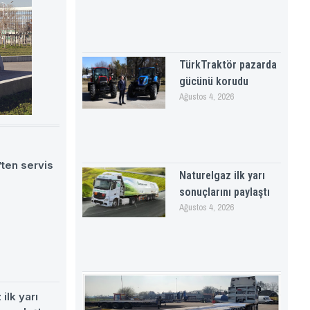
TürkTraktör pazarda
gücünü korudu
Ağustos 4, 2026
ten servis
Naturelgaz ilk yarı
sonuçlarını paylaştı
Ağustos 4, 2026
ilk yarı