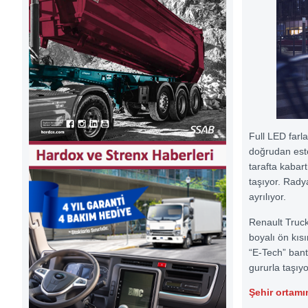
Full LED farla
doğrudan este
tarafta kabar
taşıyor. Radya
ayrılıyor.
Renault Truck
boyalı ön kısı
“E-Tech” bant
gururla taşıyo
Şehir ortamın