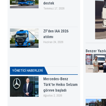
destek
Temmuz 17, 2026
ZF’den IAA 2026
atılımı
Haziran 24, 2026
Benzer Yazıl
YÖNETICI HABERLERI
Mercedes-Benz
Türk’te Heiko Selzam
göreve başladı
Ağustos 2, 2026