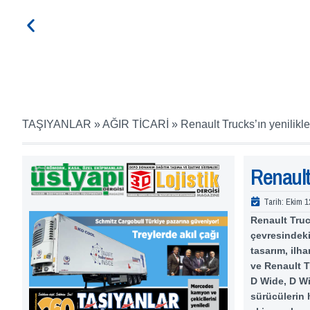
TAŞIYANLAR
»
AĞIR TİCARİ
»
Renault Trucks’ın yenilikle
Renault 
Tarih:
Ekim 1
Renault Truck
çevresindeki
tasarım, ilha
ve Renault T
D Wide, D Wi
sürücülerin 