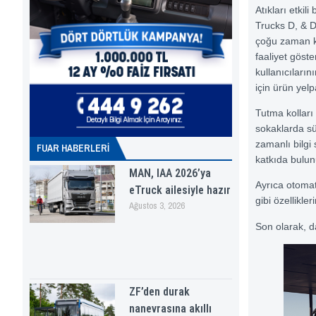
Atıkları etkil
Trucks D, & 
çoğu zaman ka
faaliyet göst
kullanıcıların
için ürün yelp
Tutma kolları 
sokaklarda sür
zamanlı bilgi
FUAR HABERLERI
katkıda bulun
MAN, IAA 2026’ya
Ayrıca otomati
eTruck ailesiyle hazır
gibi özellikle
Ağustos 3, 2026
Son olarak, da
ZF’den durak
nanevrasına akıllı