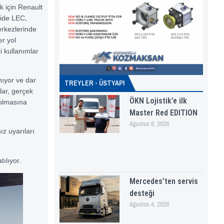
ek için Renault
ide LEC,
erkezlerinde
er yol
i kullanımlar
nıyor ve dar
TREYLER - ÜSTYAPI
lar, gerçek
ÖKN Lojistik’e ilk
 olmasına
Master Red EDITION
Ağustos 6, 2026
ız uyarıları
ılıyor.
Mercedes’ten servis
desteği
Ağustos 4, 2026