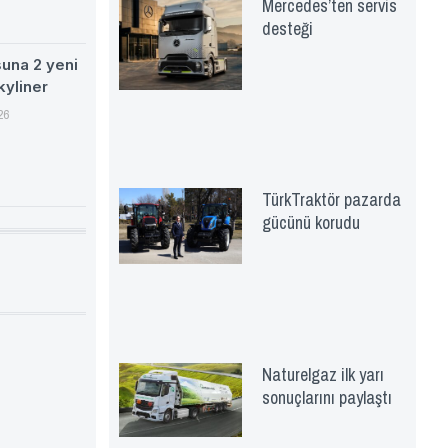
Mercedes’ten servis
desteği
suna 2 yeni
kyliner
26
TürkTraktör pazarda
gücünü korudu
Naturelgaz ilk yarı
sonuçlarını paylaştı