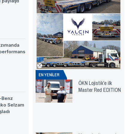
 paylaştı
nzımanda
 performans
EN YENİLER
ÖKN Lojistik’e ilk
Master Red EDITION
-Benz
eiko Selzam
şladı