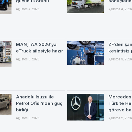
gücünü korudu
sonuçlarını
Ağustos 4, 2026
Ağustos 4, 2026
MAN, IAA 2026’ya
ZF’den şa
eTruck ailesiyle hazır
kesintisiz
Ağustos 3, 2026
Ağustos 3, 2026
Anadolu Isuzu ile
Mercedes
Petrol Ofisi’nden güç
Türk’te H
birliği
göreve ba
Ağustos 3, 2026
Ağustos 2, 2026