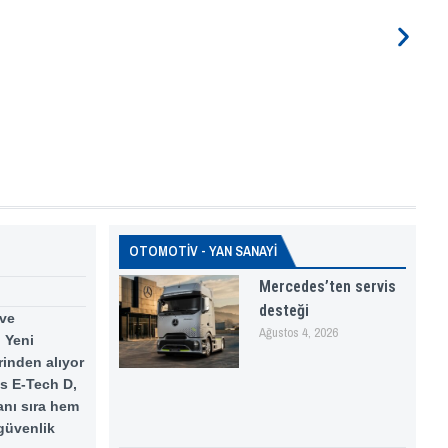
OTOMOTİV - YAN SANAYİ
Mercedes’ten servis
desteği
 ve
Ağustos 4, 2026
 Yeni
rinden alıyor
ks E-Tech D,
anı sıra hem
 güvenlik