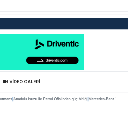
VİDEO GALERİ
|
dolu Isuzu ile Petrol Ofisi’nden güç birliği
Mercedes-Benz Türk’te Heiko Selz