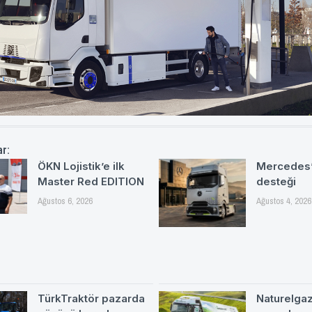
ar:
ÖKN Lojistik’e ilk
Mercedes’
Master Red EDITION
desteği
Ağustos 6, 2026
Ağustos 4, 2026
TürkTraktör pazarda
Naturelgaz 