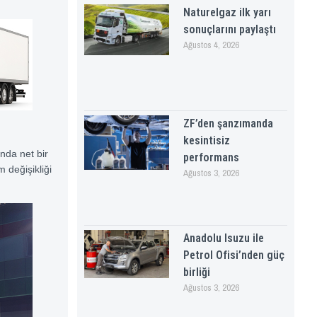
Naturelgaz ilk yarı
sonuçlarını paylaştı
Ağustos 4, 2026
ZF’den şanzımanda
kesintisiz
ında net bir
performans
 değişikliği
Ağustos 3, 2026
Anadolu Isuzu ile
Petrol Ofisi’nden güç
birliği
Ağustos 3, 2026