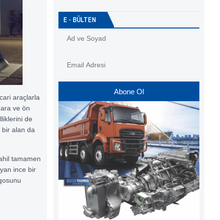
E - BÜLTEN
Abone Ol
cari araçlarla
gara ve ön
iklerini de
 bir alan da
dahil tamamen
ayan ince bir
ogosunu