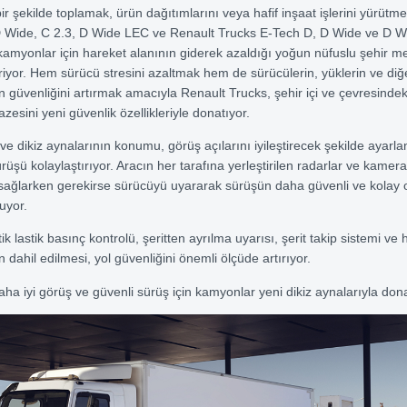
i bir şekilde toplamak, ürün dağıtımlarını veya hafif inşaat işlerini yürütm
D Wide, C 2.3, D Wide LEC ve Renault Trucks E-Tech D, D Wide ve D W
myonlar için hareket alanının giderek azaldığı yoğun nüfuslu şehir m
eriyor. Hem sürücü stresini azaltmak hem de sürücülerin, yüklerin ve diğ
ın güvenliğini artırmak amacıyla Renault Trucks, şehir içi ve çevresindek
azesini yeni güvenlik özellikleriyle donatıyor.
ve dikiz aynalarının konumu, görüş açılarını iyileştirecek şekilde ayarla
üşü kolaylaştırıyor. Aracın her tarafına yerleştirilen radarlar ve kamera
 sağlarken gerekirse sürücüyü uyararak sürüşün daha güvenli ve kolay
uyor.
k lastik basınç kontrolü, şeritten ayrılma uyarısı, şerit takip sistemi ve h
rin dahil edilmesi, yol güvenliğini önemli ölçüde artırıyor.
ha iyi görüş ve güvenli sürüş için kamyonlar yeni dikiz aynalarıyla donat