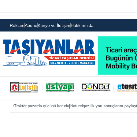
Reklam
Abone
Künye ve İletişim
Hakkımızda
|
|
ktör pazarda gücünü korudu
Naturelgaz ilk yarı sonuçlarını paylaştı
MAN, IAA 