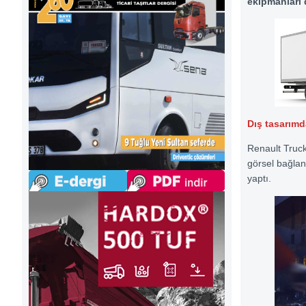
ekipmanları 
Dış tasarımd
Renault Trucks
görsel bağlan
yaptı.