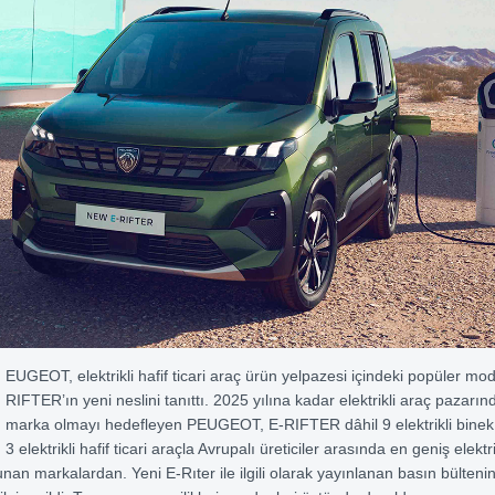
EUGEOT, elektrikli hafif ticari araç ürün yelpazesi içindeki popüler mod
RIFTER’ın yeni neslini tanıttı. 2025 yılına kadar elektrikli araç pazarınd
marka olmayı hedefleyen PEUGEOT, E-RIFTER dâhil 9 elektrikli binek
3 elektrikli hafif ticari araçla Avrupalı üreticiler arasında en geniş elektr
unan markalardan. Yeni E-Rıter ile ilgili olarak yayınlanan basın bülteni