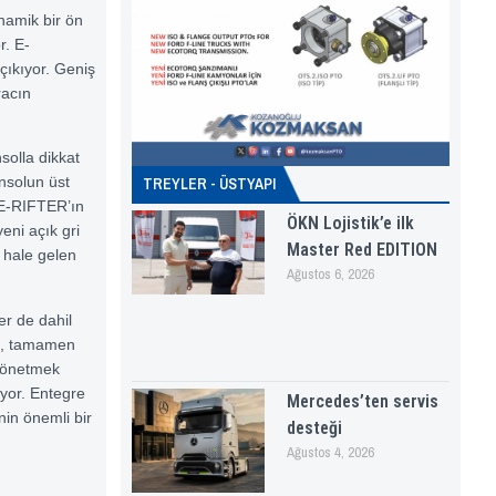
namik bir ön
r. E-
çıkıyor. Geniş
racın
solla dikkat
nsolun üst
TREYLER - ÜSTYAPI
 E-RIFTER’ın
ÖKN Lojistik’e ilk
eni açık gri
Master Red EDITION
 hale gelen
Ağustos 6, 2026
er de dahil
lik, tamamen
 yönetmek
yor. Entegre
Mercedes’ten servis
nin önemli bir
desteği
Ağustos 4, 2026