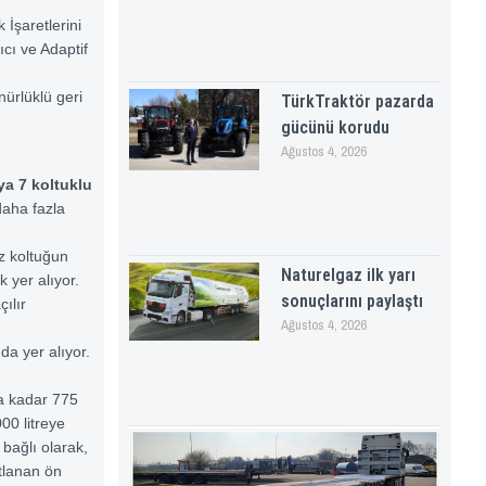
 İşaretlerini
ıcı ve Adaptif
ürlüklü geri
TürkTraktör pazarda
gücünü korudu
Ağustos 4, 2026
ya 7 koltuklu
aha fazla
z koltuğun
Naturelgaz ilk yarı
 yer alıyor.
sonuçlarını paylaştı
ılır
Ağustos 4, 2026
da yer alıyor.
na kadar 775
00 litreye
bağlı olarak,
tlanan ön