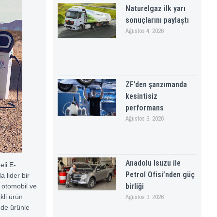
Naturelgaz ilk yarı
sonuçlarını paylaştı
Ağustos 4, 2026
ZF’den şanzımanda
kesintisiz
performans
Ağustos 3, 2026
Anadolu Isuzu ile
eli E-
Petrol Ofisi’nden güç
a lider bir
birliği
 otomobil ve
Ağustos 3, 2026
ikli ürün
nde ürünle