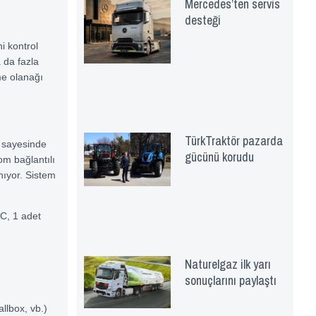
Mercedes’ten servis
desteği
i kontrol
 da fazla
me olanağı
TürkTraktör pazarda
 sayesinde
gücünü korudu
om bağlantılı
ıyor. Sistem
-C, 1 adet
Naturelgaz ilk yarı
sonuçlarını paylaştı
llbox, vb.)