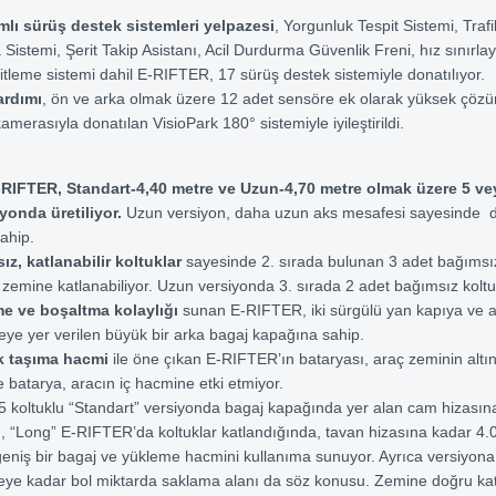
lı sürüş destek sistemleri yelpazesi
, Yorgunluk Tespit Sistemi, Trafik
Sistemi, Şerit Takip Asistanı, Acil Durdurma Güvenlik Freni, hız sınırlay
itleme sistemi dahil E-RIFTER, 17 sürüş destek sistemiyle donatılıyor.
ardımı
, ön ve arka olmak üzere 12 adet sensöre ek olarak yüksek çözün
amerasıyla donatılan VisioPark 180° sistemiyle iyileştirildi.
-RIFTER, Standart-4,40 metre ve Uzun-4,70 metre olmak üzere 5 ve
iyonda üretiliyor.
Uzun versiyon, daha uzun aks mesafesi sayesinde d
ahip.
z, katlanabilir koltuklar
sayesinde 2. sırada bulunan 3 adet bağımsı
i zemine katlanabiliyor. Uzun versiyonda 3. sırada 2 adet bağımsız koltuk
e ve boşaltma kolaylığı
sunan E-RIFTER, iki sürgülü yan kapıya ve aç
ye yer verilen büyük bir arka bagaj kapağına sahip.
 taşıma hacmi
ile öne çıkan E-RIFTER’ın bataryası, araç zeminin altın
 batarya, aracın iç hacmine etki etmiyor.
5 koltuklu “Standart” versiyonda bagaj kapağında yer alan cam hizası
n, “Long” E-RIFTER’da koltuklar katlandığında, tavan hizasına kadar 4.0
eniş bir bagaj ve yükleme hacmini kullanıma sunuyor. Ayrıca versiyona 
reye kadar bol miktarda saklama alanı da söz konusu. Zemine doğru ka