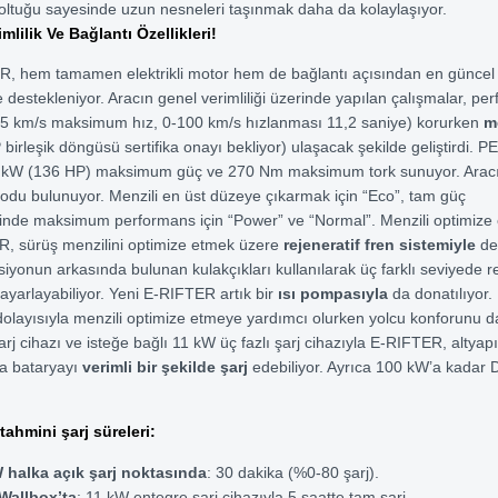
oltuğu sayesinde uzun nesneleri taşınmak daha da kolaylaşıyor.
mlilik Ve Bağlantı Özellikleri!
R, hem tamamen elektrikli motor hem de bağlantı açısından en günc
le destekleniyor. Aracın genel verimliliği üzerinde yapılan çalışmalar, p
135 km/s maksimum hız, 0-100 km/s hızlanması 11,2 saniye) korurken
m
irleşik döngüsü sertifika onayı bekliyor) ulaşacak şekilde geliştirdi.
kW (136 HP) maksimum güç ve 270 Nm maksimum tork sunuyor. Aracı
modu bulunuyor. Menzili en üst düzeye çıkarmak için “Eco”, tam güç
inde maksimum performans için “Power” ve “Normal”. Menzili optimize 
R, sürüş menzilini optimize etmek üzere
rejeneratif fren sistemiyle
de 
siyonun arkasında bulunan kulakçıkları kullanılarak üç farklı seviyede 
yarlayabiliyor. Yeni E-RIFTER artık bir
ısı pompasıyla
da donatılıyor
 dolayısıyla menzili optimize etmeye yardımcı olurken yolcu konforunu da
rj cihazı ve isteğe bağlı 11 kW üç fazlı şarj cihazıyla E-RIFTER, altyap
a bataryayı
verimli bir şekilde şarj
edebiliyor. Ayrıca 100 kW’a kadar 
tahmini şarj süreleri:
 halka açık şarj noktasında
: 30 dakika (%0-80 şarj).
Wallbox’ta
: 11 kW entegre şarj cihazıyla 5 saatte tam şarj.