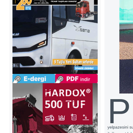
P
yelpazesini s