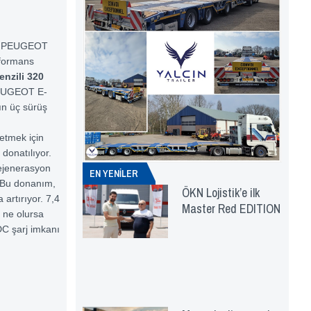
el PEUGEOT
erformans
enzili 320
 PEUGEOT E-
n üç sürüş
etmek için
donatılıyor.
rejenerasyon
EN YENİLER
. Bu donanım,
ÖKN Lojistik’e ilk
 artırıyor. 7,4
Master Red EDITION
ı ne olursa
DC şarj imkanı