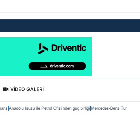
VİDEO GALERİ
|
suzu ile Petrol Ofisi’nden güç birliği
Mercedes-Benz Türk’te Heiko Selzam gö