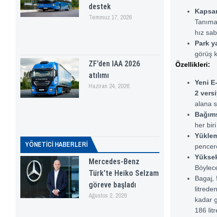
destek
Kapsam
Temmuz 17, 2026
Tanıma 
hız sab
Park y
görüş k
ZF’den IAA 2026
Özellikleri:
atılımı
Yeni E
Haziran 24, 2026
2 vers
alana s
Bağımsı
her bir
Yüklem
YÖNETICI HABERLERI
pencere
Yüksek
Mercedes-Benz
Böylece
Türk’te Heiko Selzam
Bagaj, 
göreve başladı
litrede
Ağustos 2, 2026
kadar g
186 lit