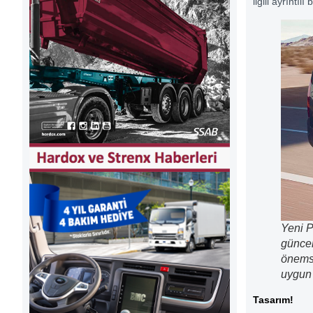
ilgili ayrıntıl
Yeni P
güncel
önemse
uygun a
Tasarım!