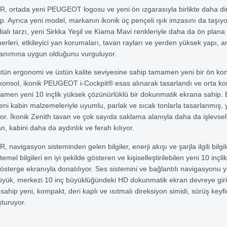
, ortada yeni PEUGEOT logosu ve yeni ön ızgarasıyla birlikte daha di
p. Ayrıca yeni model, markanın ikonik üç pençeli ışık imzasını da taşıyo
ialı tarzı, yeni Sirkka Yeşil ve Kiama Mavi renkleriyle daha da ön plana 
rleri, etkileyici yan korumaları, tavan rayları ve yerden yüksek yapı, a
lanımına uygun olduğunu vurguluyor.
ün ergonomi ve üstün kalite seviyesine sahip tamamen yeni bir ön kon
 konsol, ikonik PEUGEOT i-Cockpit® esas alınarak tasarlandı ve orta ko
amen yeni 10 inçlik yüksek çözünürlüklü bir dokunmatik ekrana sahip.
yeni kabin malzemeleriyle uyumlu, parlak ve sıcak tonlarla tasarlanmış, y
r. İkonik Zenith tavan ve çok sayıda saklama alanıyla daha da işlevsel
n, kabini daha da aydınlık ve ferah kılıyor.
 navigasyon sisteminden gelen bilgiler, enerji akışı ve şarjla ilgili bilgil
emel bilgileri en iyi şekilde gösteren ve kişiselleştirilebilen yeni 10 inç
i gösterge ekranıyla donatılıyor. Ses sistemini ve bağlantılı navigasyonu
üyük, merkezi 10 inç büyüklüğündeki HD dokunmatik ekran devreye giri
ahip yeni, kompakt, deri kaplı ve ısıtmalı direksiyon simidi, sürüş keyfi
şturuyor.