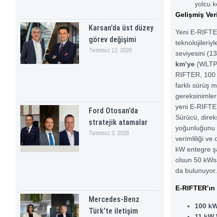
yolcu k
Gelişmiş Veri
Karsan’da üst düzey
Yeni E-RIFTE
görev değişimi
teknolojileriy
Temmuz 12, 2026
seviyesini (
km’ye
(WLTP b
RIFTER, 100 
farklı sürüş 
gereksinimler
yeni E-RIFTE
Ford Otosan’da
Sürücü, direk
stratejik atamalar
yoğunluğunu a
Temmuz 3, 2026
verimliliği ve
kW entegre şa
olsun 50 kWs
da bulunuyor.
E-RIFTER’ın 
Mercedes-Benz
100 kW
Türk’te iletişim
11 kW 