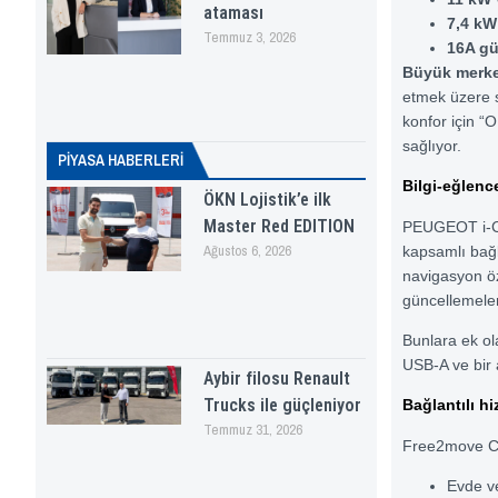
ataması
7,4 kW
Temmuz 3, 2026
16A gü
Büyük merke
etmek üzere s
konfor için “
sağlıyor.
PİYASA HABERLERI
Bilgi-eğlence
ÖKN Lojistik’e ilk
Master Red EDITION
PEUGEOT i-Co
Ağustos 6, 2026
kapsamlı bağl
navigasyon ö
güncellemeler
Bunlara ek ol
USB-A ve bir 
Aybir filosu Renault
Trucks ile güçleniyor
Bağlantılı hi
Temmuz 31, 2026
Free2move Cha
Evde ve