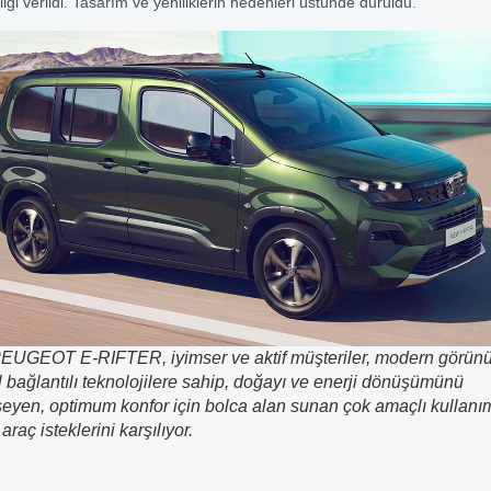
ı bilgi verildi. Tasarım ve yeniliklerin nedenleri üstünde duruldu.
EUGEOT E-RIFTER, iyimser ve aktif müşteriler, modern görün
 bağlantılı teknolojilere sahip, doğayı ve enerji dönüşümünü
yen, optimum konfor için bolca alan sunan çok amaçlı kullanı
raç isteklerini karşılıyor.