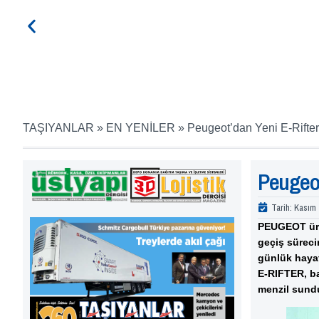
TAŞIYANLAR
»
EN YENİLER
»
Peugeot’dan Yeni E-Rifter
Peugeot
Tarih:
Kasım 
PEUGEOT ürün
geçiş süreci
günlük hayat
E-RIFTER, ba
menzil sund