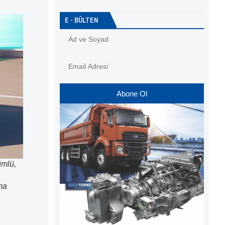
E - BÜLTEN
Abone Ol
ümlü,
ma