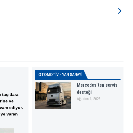
OTOMOTİV - YAN SANAYİ
Mercedes’ten servis
desteği
taşıtlara
Ağustos 4, 2026
rine ve
vam ediyor.
’ye varan