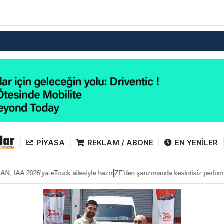
PİYASA
REKLAM / ABONE
EN YENİLER
|
|
a eTruck ailesiyle hazır
ZF’den şanzımanda kesintisiz performans
Anadolu I