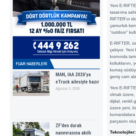
Yeni E-RIFTER
tasarıma sahi
RIFTER’ın idd
çamurluk keme
“outdoor” kul
E-RIFTER, üst
çekiyor. Yeni
kısmında tam
koltuklarını, 
FUAR HABERLERI
kumaş süslüyo
MAN, IAA 2026’ya
geniş cam ala
eTruck ailesiyle hazır
Yeni E-RIFTER,
Ağustos 3, 2026
olmak üzere, t
dijital, renkl
üzere yeni, b
kumandalara s
parçasını olu
ZF’den durak
Teknolojiler:
nanevrasına akıllı