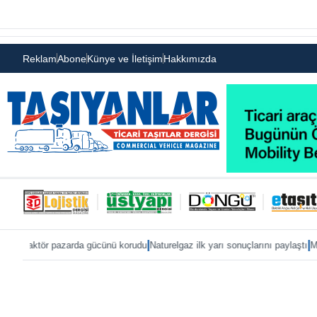
Reklam
Abone
Künye ve İletişim
Hakkımızda
|
|
pazarda gücünü korudu
Naturelgaz ilk yarı sonuçlarını paylaştı
MAN, IAA 2026’y