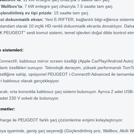
 Wallbox’ta
: 7 kW entegre şarj cihazıyla 7,5 saatte tam şarj.
çlendirilmiş ev tipi prizde
: 15 saatte tam şarj.
zi dokunmatik ekran:
Yeni E-RIFTER, bağlantılı bilgi-eğlence sistemin
tandart olarak 10 inçlik HD renkli dokunmatik ekranla donatılıyor. Daha
OK PEUGEOT” sesli komut sistemi, temel işlevleri doğal dilde kontrol et
 sistemleri:
nnect®, kablosuz mirror screen özelliği (Apple CarPlay/Android Auto)
antı özellikleri sunuyor. Teknolojik deneyim, yüksek performanslı TomT
zelliğine sahip, opsiyonel PEUGEOT i-Connect® Advanced ile tamamlan
i kablosuz olarak gerçekleşiyor.
arak; orta konsolda kablosuz şarj sistemi bulunuyor. Ayrıca 2 adet USB
adet 230 V soketi de bulunuyor.
zmetler:
rge ile PEUGEOT farklı şarj çözümlerine erişimi kolaylaştırıyor:
ya işyerinde, geniş şarj seçeneği (Güçlendirilmiş priz, Wallbox, Akıllı Wa