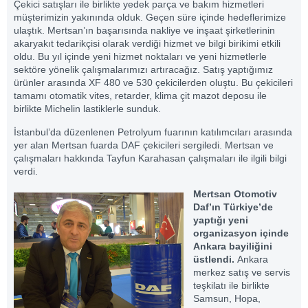
Çekici satışları ile birlikte yedek parça ve bakım hizmetleri
müşterimizin yakınında olduk. Geçen süre içinde hedeflerimize
ulaştık. Mertsan’ın başarısında nakliye ve inşaat şirketlerinin
akaryakıt tedarikçisi olarak verdiği hizmet ve bilgi birikimi etkili
oldu. Bu yıl içinde yeni hizmet noktaları ve yeni hizmetlerle
sektöre yönelik çalışmalarımızı artıracağız. Satış yaptığımız
ürünler arasında XF 480 ve 530 çekicilerden oluştu. Bu çekicileri
tamamı otomatik vites, retarder, klima çit mazot deposu ile
birlikte Michelin lastiklerle sunduk.
İstanbul’da düzenlenen Petrolyum fuarının katılımcıları arasında
yer alan Mertsan fuarda DAF çekicileri sergiledi. Mertsan ve
çalışmaları hakkında Tayfun Karahasan çalışmaları ile ilgili bilgi
verdi.
Mertsan Otomotiv
Daf’ın Türkiye’de
yaptığı yeni
organizasyon içinde
Ankara bayiliğini
üstlendi.
Ankara
merkez satış ve servis
teşkilatı ile birlikte
Samsun, Hopa,