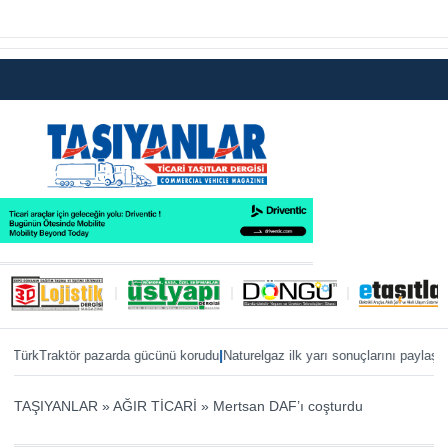
|
|
kTraktör pazarda gücünü korudu
Naturelgaz ilk yarı sonuçlarını paylaştı
MAN, 
TAŞIYANLAR
»
AĞIR TİCARİ
»
Mertsan DAF’ı coşturdu