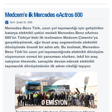
Medcem’e ilk Mercedes eActros 600
Tarih:
Şubat 10, 2026
Mercedes-Benz Türk, uzun yol ta
ş
ımacılı
ğ
ı için geli
ş
tirilen
batarya elektrikli çekici modeli Mercedes-Benz eActros
600’ün Türkiye’deki ilk teslimatını Medcem Çimento’ya
gerçekle
ş
tirerek, a
ğ
ır ticari araç segmentinde elektrikli
dönü
ş
ümde önemli bir adım attı. Bu teslimat, Mercedes-
Benz Türk’ün uzun yol ta
ş
ı
mac
ı
l
ı
ğ
ı
nda elektrikli d
ö
n
ü
ş
ü
m
vizyonunun somut bir yans
ı
mas
ı
olurken, tekil bir ara
ç
sat
ı
ş
ı
n
ı
n
ö
tesinde, sanayide devam edecek elektrikli
ta
ş
ı
mac
ı
l
ı
k d
ö
n
ü
ş
ü
m
ü
n
ü
n ilk ad
ı
m
ı
niteli
ğ
i ta
ş
ıyor.