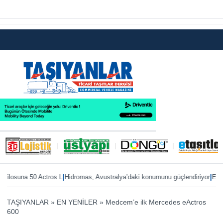
|
|
suna 50 Actros L
Hidromas, Avustralya’daki konumunu güçlendiriyor
Enver Geç
TAŞIYANLAR
»
EN YENİLER
»
Medcem’e ilk Mercedes eActros
600