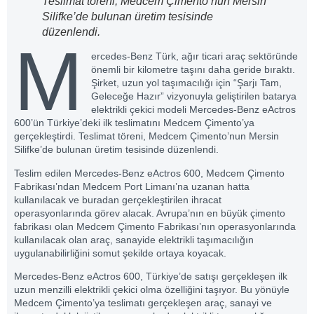
Teslimat töreni, Medcem Çimento’nun Mersin
Silifke’de bulunan üretim tesisinde
düzenlendi.
M
ercedes-Benz Türk, ağır ticari araç sektöründe
önemli bir kilometre taşını daha geride bıraktı.
Şirket, uzun yol taşımacılığı için “Şarjı Tam,
Geleceğe Hazır” vizyonuyla geliştirilen batarya
elektrikli çekici modeli Mercedes-Benz eActros
600’ün Türkiye’deki ilk teslimatını
Medcem Çimento
’ya
gerçekleştirdi. Teslimat töreni, Medcem Çimento’nun Mersin
Silifke’de bulunan üretim tesisinde düzenlendi.
Teslim edilen Mercedes-Benz eActros 600, Medcem Çimento
Fabrikası’ndan Medcem Port Limanı’na uzanan hatta
kullanılacak ve buradan gerçekleştirilen ihracat
operasyonlarında görev alacak. Avrupa’nın en büyük çimento
fabrikası olan Medcem Çimento Fabrikası’nın operasyonlarında
kullanılacak olan araç, sanayide elektrikli taşımacılığın
uygulanabilirliğini somut şekilde ortaya koyacak.
Mercedes-Benz eActros 600
, Türkiye’de satışı gerçekleşen ilk
uzun menzilli elektrikli çekici olma özelliğini taşıyor. Bu yönüyle
Medcem Çimento’ya teslimatı gerçekleşen araç, sanayi ve