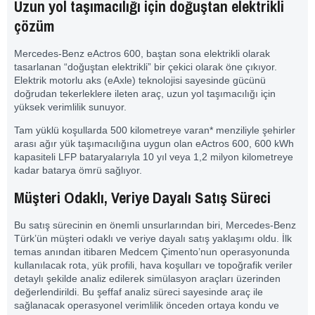
Uzun yol ta
ş
ı
mac
ı
l
ı
ğ
ı
i
ç
in do
ğ
u
ş
tan elektrikli
çö
z
ü
m
Mercedes-Benz eActros 600, baştan sona elektrikli olarak
tasarlanan “doğuştan elektrikli” bir çekici olarak öne çıkıyor.
Elektrik motorlu aks (eAxle) teknolojisi sayesinde gücünü
doğrudan tekerleklere ileten araç, uzun yol taşımacılığı için
yüksek verimlilik sunuyor.
Tam yüklü koşullarda 500 kilometreye varan* menziliyle şehirler
arası ağır yük taşımacılığına uygun olan eActros 600, 600 kWh
kapasiteli LFP bataryalarıyla 10 yıl veya 1,2 milyon kilometreye
kadar batarya ömrü sağlıyor.
Müşteri Odaklı, Veriye Dayalı Satış Süreci
Bu satış sürecinin en önemli unsurlarından biri,
Mercedes
-Benz
Türk’ün müşteri odaklı ve veriye dayalı satış yaklaşımı oldu. İlk
temas anından itibaren Medcem Çimento’nun operasyonunda
kullanılacak rota, yük profili, hava koşulları ve topoğrafik veriler
detaylı şekilde analiz edilerek simülasyon araçları üzerinden
değerlendirildi. Bu şeffaf analiz süreci sayesinde araç ile
sağlanacak operasyonel verimlilik önceden ortaya kondu ve