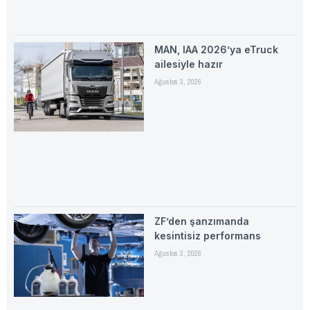
MAN, IAA 2026’ya eTruck
ailesiyle hazır
Ağustos 3, 2026
ZF’den şanzımanda
kesintisiz performans
Ağustos 3, 2026