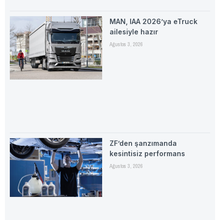
MAN, IAA 2026’ya eTruck
ailesiyle hazır
Ağustos 3, 2026
ZF’den şanzımanda
kesintisiz performans
Ağustos 3, 2026