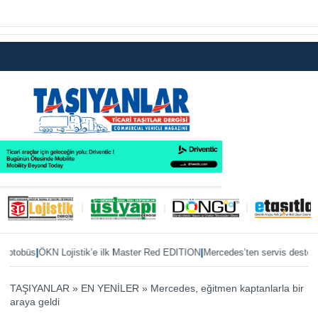
|
|
|
obüs
ÖKN Lojistik’e ilk Master Red EDITION
Mercedes’ten servis desteği
Tür
TAŞIYANLAR
»
EN YENİLER
»
Mercedes, eğitmen kaptanlarla bir
araya geldi