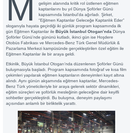
M
gelişim alanında kritik rol üstlenen eğitmen
kaptanlarını bu yıl Dünya Şoförler Günü
kapsamında İstanbul’da ağırladı. Şirket,
“Eğitmen Kaptanlar Geleceğe Kaptanlık Eder”
sloganıyla hayata geçirdiği iki günlük program kapsamında ilk
gün Eğitmen Kaptanlar ile
Büyük İstanbul Otogarı’nda
Dünya
Şoförler Günü’nde gününü kutladı, ikinci gün ise Hoşdere
Otobüs Fabrikası ve Mercedes-Benz Türk Genel Müdürlük &
Pazarlama Merkezi kampüsünde gerçekleştirilen özel eğitim ile
Eğitmen Kaptanlar ile bir araya geldi.
Etkinlik, Büyük İstanbul Otogarı’nda düzenlenen Şoförler Günü
buluşmasıyla başladı. Program kapsamında fotoğraf ve kısa film
çekimleri yapılarak eğitmen kaptanların deneyimleri kayıt altına
alındı. Aynı günün akşamında eğitmen kaptanlar, Mercedes-
Benz Türk yöneticileriyle bir araya gelerek sektör dinamikleri,
eğitim süreçleri ve şoförlük mesleğinin geleceğine dair keyifli
sohbetler gerçekleştirdi. Bu buluşma, deneyim paylaşımı
açısından anlamlı bir birliktelik yarattı.