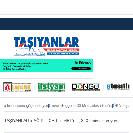
|
|
konumunu güçlendiriyor
Enver Geçgel’e 63 Mercedes otobüs
ÖKN Lojistik’e i
TAŞIYANLAR
»
AĞIR TİCARİ
»
MBT’nin, 320 bininci kamyonu