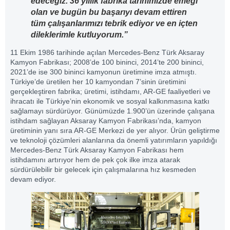
edeceğiz. 36 yıllık fabrika tarihimizde emeği
olan ve bugün bu başarıyı devam ettiren
tüm çalışanlarımızı tebrik ediyor ve en içten
dileklerimle kutluyorum.”
11 Ekim 1986 tarihinde açılan Mercedes-Benz Türk Aksaray
Kamyon Fabrikası; 2008’de 100 bininci, 2014’te 200 bininci,
2021’de ise 300 bininci kamyonun üretimine imza atmıştı.
Türkiye’de üretilen her 10 kamyondan 7’sinin üretimini
gerçekleştiren fabrika; üretimi, istihdamı, AR-GE faaliyetleri ve
ihracatı ile Türkiye’nin ekonomik ve sosyal kalkınmasına katkı
sağlamayı sürdürüyor. Günümüzde 1.900’ün üzerinde çalışana
istihdam sağlayan Aksaray Kamyon Fabrikası’nda, kamyon
üretiminin yanı sıra AR-GE Merkezi de yer alıyor. Ürün geliştirme
ve teknoloji çözümleri alanlarına da önemli yatırımların yapıldığı
Mercedes-Benz Türk Aksaray Kamyon Fabrikası hem
istihdamını artırıyor hem de pek çok ilke imza atarak
sürdürülebilir bir gelecek için çalışmalarına hız kesmeden
devam ediyor.