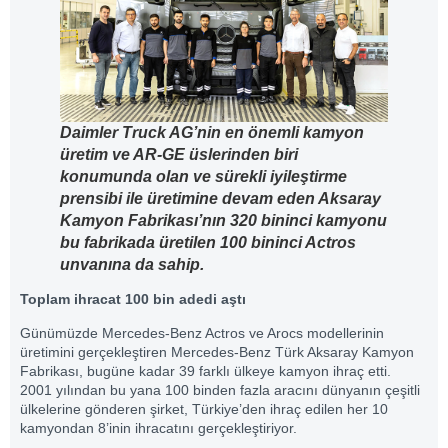
Daimler Truck AG’nin en önemli kamyon
üretim ve AR-GE üslerinden biri
konumunda olan ve sürekli iyileştirme
prensibi ile üretimine devam eden Aksaray
Kamyon Fabrikası’nın 320 bininci kamyonu
bu fabrikada üretilen 100 bininci Actros
unvanına da sahip.
Toplam ihracat 100 bin adedi aştı
Günümüzde Mercedes-Benz Actros ve Arocs modellerinin
üretimini gerçekleştiren Mercedes-Benz Türk Aksaray Kamyon
Fabrikası, bugüne kadar 39 farklı ülkeye kamyon ihraç etti.
2001 yılından bu yana 100 binden fazla aracını dünyanın çeşitli
ülkelerine gönderen şirket, Türkiye’den ihraç edilen her 10
kamyondan 8’inin ihracatını gerçekleştiriyor.