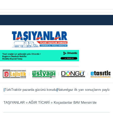
|
|
kTraktör pazarda gücünü korudu
Naturelgaz ilk yarı sonuçlarını paylaştı
MAN, 
TAŞIYANLAR
»
AĞIR TİCARİ
»
Koçaslanlar BAV Mersin’de