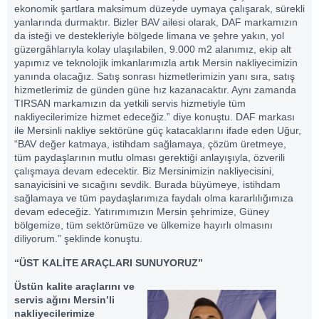
ekonomik şartlara maksimum düzeyde uymaya çalışarak, sürekli
yanlarında durmaktır. Bizler BAV ailesi olarak, DAF markamızın
da isteği ve destekleriyle bölgede limana ve şehre yakın, yol
güzergâhlarıyla kolay ulaşılabilen, 9.000 m2 alanımız, ekip alt
yapımız ve teknolojik imkanlarımızla artık Mersin nakliyecimizin
yanında olacağız. Satış sonrası hizmetlerimizin yanı sıra, satış
hizmetlerimiz de günden güne hız kazanacaktır. Aynı zamanda
TIRSAN markamızın da yetkili servis hizmetiyle tüm
nakliyecilerimize hizmet edeceğiz.” diye konuştu. DAF markası
ile Mersinli nakliye sektörüne güç katacaklarını ifade eden Uğur,
“BAV değer katmaya, istihdam sağlamaya, çözüm üretmeye,
tüm paydaşlarının mutlu olması gerektiği anlayışıyla, özverili
çalışmaya devam edecektir. Biz Mersinimizin nakliyecisini,
sanayicisini ve sıcağını sevdik. Burada büyümeye, istihdam
sağlamaya ve tüm paydaşlarımıza faydalı olma kararlılığımıza
devam edeceğiz. Yatırımımızın Mersin şehrimize, Güney
bölgemize, tüm sektörümüze ve ülkemize hayırlı olmasını
diliyorum.” şeklinde konuştu.
“ÜST KALİTE ARAÇLARI SUNUYORUZ”
Üstün kalite araçlarını ve
servis ağını Mersin’li
nakliyecilerimize