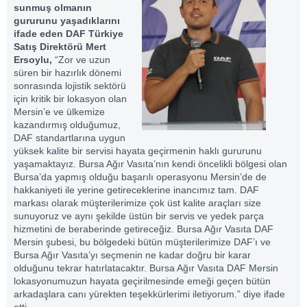
sunmuş olmanın
gururunu yaşadıklarını
ifade eden DAF Türkiye
Satış Direktörü Mert
Ersoylu,
“Zor ve uzun
süren bir hazırlık dönemi
sonrasında lojistik sektörü
için kritik bir lokasyon olan
Mersin’e ve ülkemize
kazandırmış olduğumuz,
DAF standartlarına uygun
yüksek kalite bir servisi hayata geçirmenin haklı gururunu
yaşamaktayız. Bursa Ağır Vasıta’nın kendi öncelikli bölgesi olan
Bursa’da yapmış olduğu başarılı operasyonu Mersin’de de
hakkaniyeti ile yerine getireceklerine inancımız tam. DAF
markası olarak müşterilerimize çok üst kalite araçları size
sunuyoruz ve aynı şekilde üstün bir servis ve yedek parça
hizmetini de beraberinde getireceğiz. Bursa Ağır Vasıta DAF
Mersin şubesi, bu bölgedeki bütün müşterilerimize DAF’ı ve
Bursa Ağır Vasıta’yı seçmenin ne kadar doğru bir karar
olduğunu tekrar hatırlatacaktır. Bursa Ağır Vasıta DAF Mersin
lokasyonumuzun hayata geçirilmesinde emeği geçen bütün
arkadaşlara canı yürekten teşekkürlerimi iletiyorum.” diye ifade