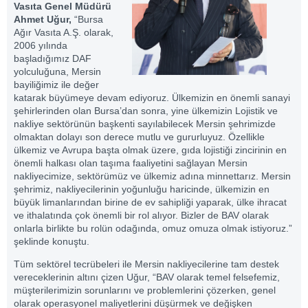
Vasıta Genel Müdürü
Ahmet Uğur,
“Bursa
Ağır Vasıta A.Ş. olarak,
2006 yılında
başladığımız DAF
yolculuğuna, Mersin
bayiliğimiz ile değer
katarak büyümeye devam ediyoruz. Ülkemizin en önemli sanayi
şehirlerinden olan Bursa’dan sonra, yine ülkemizin Lojistik ve
nakliye sektörünün başkenti sayılabilecek Mersin şehrimizde
olmaktan dolayı son derece mutlu ve gururluyuz. Özellikle
ülkemiz ve Avrupa başta olmak üzere, gıda lojistiği zincirinin en
önemli halkası olan taşıma faaliyetini sağlayan Mersin
nakliyecimize, sektörümüz ve ülkemiz adına minnettarız. Mersin
şehrimiz, nakliyecilerinin yoğunluğu haricinde, ülkemizin en
büyük limanlarından birine de ev sahipliği yaparak, ülke ihracat
ve ithalatında çok önemli bir rol alıyor. Bizler de BAV olarak
onlarla birlikte bu rolün odağında, omuz omuza olmak istiyoruz.”
şeklinde konuştu.
Tüm sektörel tecrübeleri ile Mersin nakliyecilerine tam destek
vereceklerinin altını çizen Uğur, “BAV olarak temel felsefemiz,
müşterilerimizin sorunlarını ve problemlerini çözerken, genel
olarak operasyonel maliyetlerini düşürmek ve değişken