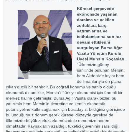
Küresel çerçevede
ekonomide yaşanan
daralma ve çekilen
zorluklara karşı
yatırımlarına ve
istihdamlarına son hız
devam ettiklerini
vurgulayan Bursa Ağır
Vasıta Yönetim Kurulu
Üyesi Muhsin Koçaslan,
“Ülkemizin güney
sahilinde bulunan Mersin,
hem Akdeniz’e kıyısı hem
de limanlarıyla ön plana
çıkan güçlü bir şehirdir. Bu coğrafi konumu ve sahip olduğu
ekonomik dinamikler, Mersin’i Türkiye ekonomisi için önemli bir
merkez haline getirmiştir. Bursa Ağır Vasıta olarak bizler, bu
yatırımla hem Mersin’in ticaretine ve kentin ekonomik
potansiyeline katkı sağlamak için buradayız. Bildiğiniz gibi içinde
bulunduğumuz dönem gerek küresel düzeyde gerekse de
ülkemizde büyük zorluklarla mücadele etmemize neden
olmaktadır. Kaynakların azaldığı, tüketici güveninin sarsıldığı,
finansmana erişimin zorlaştığı ve belirsizliğin arttığı bir dönemde