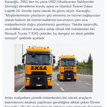
Karaoğlu, 2001’den bu yana UND (Uluslararası Nakliyeciler
Derneği) denetleme kurulu üyesi ve İstanbul Ticaret Odası
Lojistik 24. komite üyesi olarak da görev alıyor. Karaoğlu;
“Müşterilerimizin çıkarlarını göz etmemiz ve hizmet sağlayıcıları
olarak bizlerin de hizmet kalitemizi korumanın yanı sıra
maliyetlerimizi doğru yönetmemiz gerekiyor. Yakıtta tasarruflu,
verimlilikte cömert araçlara sahip olmak kilit noktalardan biri.
Renault Trucks T EVO çekiciler, bu dengeyi en ideal şekilde
sunuyor” şeklinde açıkladı.
Artan maliyetlere yönelik önlemlerden biri olarak araçların
bakımlarının eksiksiz yapılması gerektiğine dikkat çeken Ekrem
Karaoğlu; “Ro-Ro maliyetleri de oldukça artış gösterdi. Geçmişte