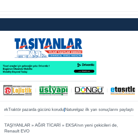
|
|
Traktör pazarda gücünü korudu
Naturelgaz ilk yarı sonuçlarını paylaştı
MAN, I
TAŞIYANLAR
»
AĞIR TİCARİ
»
EKSA’nın yeni çekicileri de,
Renault EVO