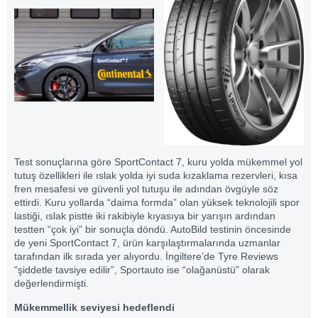
Test sonuçlarına göre SportContact 7, kuru yolda mükemmel yol
tutuş özellikleri ile ıslak yolda iyi suda kızaklama rezervleri, kısa
fren mesafesi ve güvenli yol tutuşu ile adından övgüyle söz
ettirdi. Kuru yollarda “daima formda” olan yüksek teknolojili spor
lastiği, ıslak pistte iki rakibiyle kıyasıya bir yarışın ardından
testten “çok iyi” bir sonuçla döndü. AutoBild testinin öncesinde
de yeni SportContact 7, ürün karşılaştırmalarında uzmanlar
tarafından ilk sırada yer alıyordu. İngiltere’de Tyre Reviews
“şiddetle tavsiye edilir”, Sportauto ise “olağanüstü” olarak
değerlendirmişti.
Mükemmellik seviyesi hedeflendi