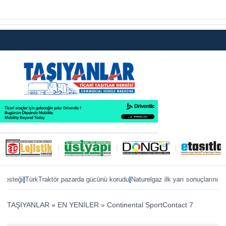
|
|
teği
TürkTraktör pazarda gücünü korudu
Naturelgaz ilk yarı sonuçlarını paylaş
TAŞIYANLAR
»
EN YENİLER
»
Continental SportContact 7