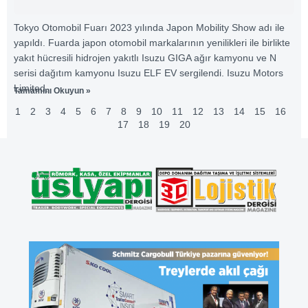
Tokyo Otomobil Fuarı 2023 yılında Japon Mobility Show adı ile
yapıldı. Fuarda japon otomobil markalarının yenilikleri ile birlikte
yakıt hücresili hidrojen yakıtlı Isuzu GIGA ağır kamyonu ve N
serisi dağıtım kamyonu Isuzu ELF EV sergilendi. Isuzu Motors
Limited,
Tamamını Okuyun »
1
2
3
4
5
6
7
8
9
10
11
12
13
14
15
16
17
18
19
20