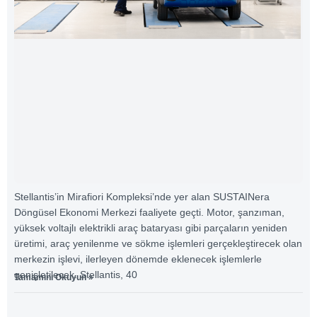
Stellantis’in Mirafiori Kompleksi’nde yer alan SUSTAINera
Döngüsel Ekonomi Merkezi faaliyete geçti. Motor, şanzıman,
yüksek voltajlı elektrikli araç bataryası gibi parçaların yeniden
üretimi, araç yenilenme ve sökme işlemleri gerçekleştirecek olan
merkezin işlevi, ilerleyen dönemde eklenecek işlemlerle
genişletilecek. Stellantis, 40
Tamamını Okuyun »