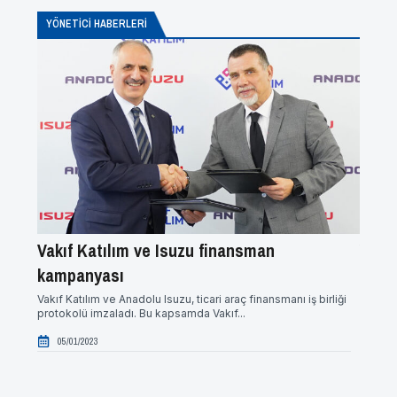
YÖNETICI HABERLERI
Vakıf Katılım ve Isuzu finansman
Yeni 
kampanyası
Alışan 
Yayınla
Vakıf Katılım ve Anadolu Isuzu, ticari araç finansmanı iş birliği
protokolü imzaladı. Bu kapsamda Vakıf...
04/0
05/01/2023