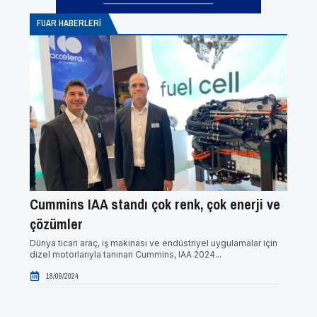
FUAR HABERLERI
Cummins IAA standı çok renk, çok enerji ve
Ther
çözümler
elekt
Dünya ticari araç, iş makinası ve endüstriyel uygulamalar için
Thermo 
dizel motorlarıyla tanınan Cummins, IAA 2024...
göster
IAA...
18/09/2024
18/0