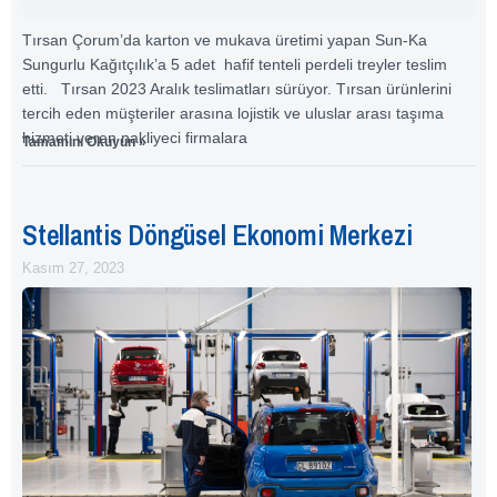
Tırsan Çorum’da karton ve mukava üretimi yapan Sun-Ka
Sungurlu Kağıtçılık’a 5 adet hafif tenteli perdeli treyler teslim
etti. Tırsan 2023 Aralık teslimatları sürüyor. Tırsan ürünlerini
tercih eden müşteriler arasına lojistik ve uluslar arası taşıma
hizmeti veren nakliyeci firmalara
Tamamını Okuyun »
Stellantis Döngüsel Ekonomi Merkezi
Kasım 27, 2023