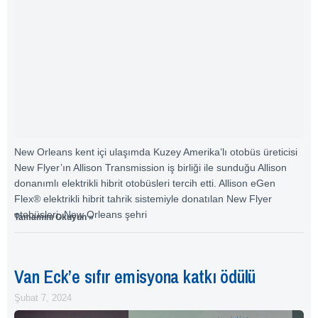
New Orleans kent içi ulaşımda Kuzey Amerika’lı otobüs üreticisi
New Flyer’ın Allison Transmission iş birliği ile sunduğu Allison
donanımlı elektrikli hibrit otobüsleri tercih etti. Allison eGen
Flex® elektrikli hibrit tahrik sistemiyle donatılan New Flyer
otobüsleri, New Orleans şehri
Tamamını Okuyun »
Van Eck’e sıfır emisyona katkı ödülü
Şubat 7, 2024