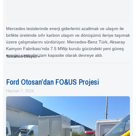
Mercedes tesislerinde enerji giderlerini azaltmak ve ulaşım ile
birlikte üretimde sıfır karbon ulaşım ve dönüşümü ileriye taşımak
üzere çalışmalarını sürdürüyor. Mercedes-Benz Türk, Aksaray
Kamyon Fabrikası’nda 7.5 MWp kurulu gücündeki yeni güneş
enerjisi santralini tam kapasite olarak devreye aldı.
Tamamını Okuyun »
Ford Otosan’dan FO&US Projesi
Haziran 7, 2024