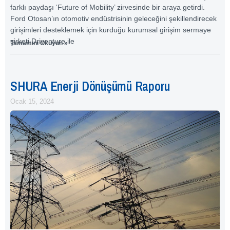
farklı paydaşı ‘Future of Mobility’ zirvesinde bir araya getirdi.
Ford Otosan’ın otomotiv endüstrisinin geleceğini şekillendirecek
girişimleri desteklemek için kurduğu kurumsal girişim sermaye
şirketi Driventure ile
Tamamını Okuyun »
SHURA Enerji Dönüşümü Raporu
Ocak 15, 2024