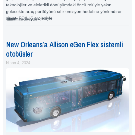
teknolojiler ve elektrikli dönüşümdeki öncü rolüyle yakın
gelecekte araç portföyünü sıfır emisyon hedefine yönlendiren
şirket, FO&US projesiyle
Tamamını Okuyun »
New Orleans’a Allison eGen Flex sistemli
otobüsler
Nisan 4, 2024