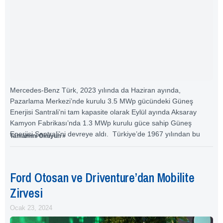
Mercedes-Benz Türk, 2023 yılında da Haziran ayında,
Pazarlama Merkezi’nde kurulu 3.5 MWp gücündeki Güneş
Enerjisi Santrali’ni tam kapasite olarak Eylül ayında Aksaray
Kamyon Fabrikası’nda 1.3 MWp kurulu güce sahip Güneş
Enerjisi Santrali’ni devreye aldı. Türkiye’de 1967 yılından bu
Tamamını Okuyun »
Ford Otosan ve Driventure’dan Mobilite
Zirvesi
Ocak 23, 2024