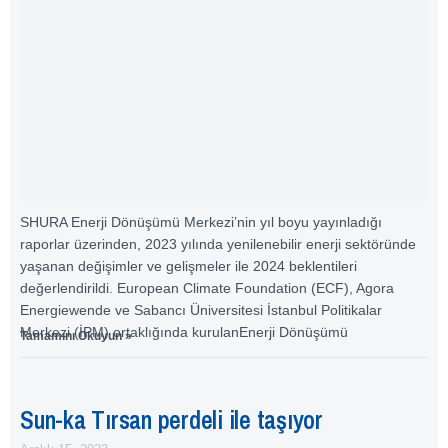
SHURA Enerji Dönüşümü Merkezi’nin yıl boyu yayınladığı
raporlar üzerinden, 2023 yılında yenilenebilir enerji sektöründe
yaşanan değişimler ve gelişmeler ile 2024 beklentileri
değerlendirildi. European Climate Foundation (ECF), Agora
Energiewende ve Sabancı Üniversitesi İstanbul Politikalar
Merkezi (İPM) ortaklığında kurulanEnerji Dönüşümü
Tamamını Okuyun »
Sun-ka Tırsan perdeli ile taşıyor