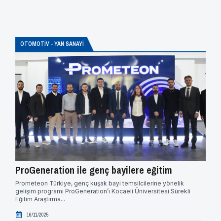
OTOMOTİV - YAN SANAYİ
ProGeneration ile genç bayilere eğitim
Sıf
Prometeon Türkiye, genç kuşak bayi temsilcilerine yönelik
Aşin 
gelişim programı ProGeneration’ı Kocaeli Üniversitesi Sürekli
Türki
Eğitim Araştırma...
1
16/11/2025