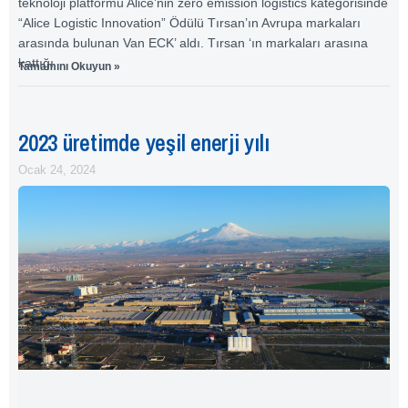
teknoloji platformu Alice’nin zero emission logistics kategorisinde
“Alice Logistic Innovation” Ödülü Tırsan’ın Avrupa markaları
arasında bulunan Van ECK’ aldı. Tırsan ‘ın markaları arasına
kattığı
Tamamını Okuyun »
2023 üretimde yeşil enerji yılı
Ocak 24, 2024