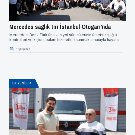
Mercedes sağlık tırı İstanbul Otogarı’nda
Tre
Eği
Mercedes-Benz Türk’ün uzun yol sürücülerinin ücretsiz sağlık
kontrolleri ve kişisel bakım hizmetleri sunmak amacıyla hayata...
Treyl
Primo
10/06/2026
ve...
0
EN YENİLER
Ö
L
il
M
R
E