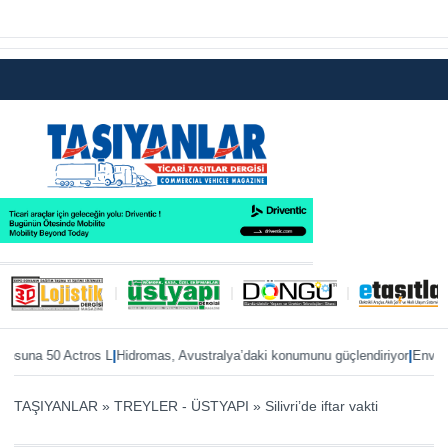
|
|
na 50 Actros L
Hidromas, Avustralya’daki konumunu güçlendiriyor
Enver Geçgel
TAŞIYANLAR
»
TREYLER - ÜSTYAPI
»
Silivri’de iftar vakti