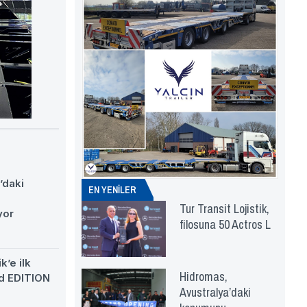
’daki
EN YENİLER
Tur Transit Lojistik,
yor
filosuna 50 Actros L
k’e ilk
Hidromas,
d EDITION
Avustralya’daki