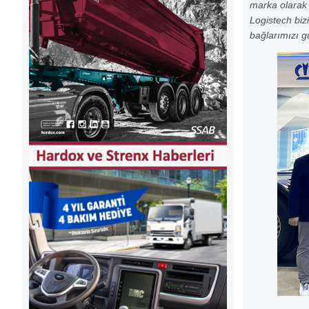
marka olarak 
Logistech biz
bağlarımızı g