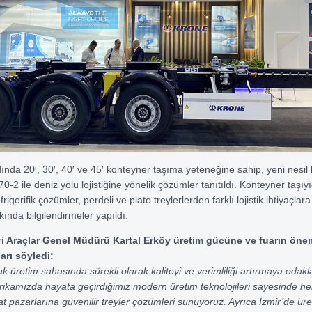
da 20′, 30′, 40′ ve 45′ konteyner taşıma yeteneğine sahip, yeni nesil
0-2 ile deniz yolu lojistiğine yönelik çözümler tanıtıldı. Konteyner taşıy
frigorifik çözümler, perdeli ve plato treylerlerden farklı lojistik ihtiyaçlar
ında bilgilendirmeler yapıldı.
 Araçlar Genel Müdürü Kartal Erköy üretim gücüne ve fuarın öne
arı söyledi:
 üretim sahasında sürekli olarak kaliteyi ve verimliliği artırmaya odakl
brikamızda hayata geçirdiğimiz modern üretim teknolojileri sayesinde h
t pazarlarına güvenilir treyler çözümleri sunuyoruz. Ayrıca İzmir’de ür