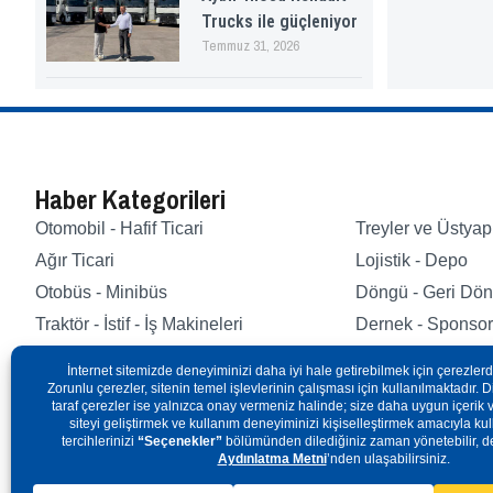
Trucks ile güçleniyor
Temmuz 31, 2026
Haber Kategorileri
Otomobil - Hafif Ticari
Treyler ve Üstyap
Ağır Ticari
Lojistik - Depo
Otobüs - Minibüs
Döngü - Geri Dö
Traktör - İstif - İş Makineleri
Dernek - Sponsor
Elektrikli Araçlar
Otomotiv Yan Sa
Copyright © 2000 - 2025 MAYA Basın Yayın ve Matbaacılık Ltd. Şti.