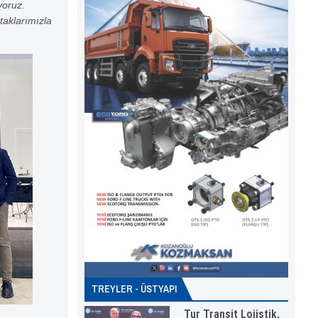
yoruz.
taklarımızla
TREYLER - ÜSTYAPI
Tur Transit Lojistik,