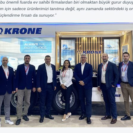
bu önemli fuarda ev sahibi firmalardan biri olmaktan büyük gurur duyu
im için sadece ürünlerimizi tanıtma değil, aynı zamanda sektördeki iş or
üçlendirme fırsatı da sunuyor.”