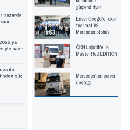
konumunu
güçlendiriyor
ör pazarda
Enver Geçgel’e rekor
rudu
teslimat 63
Mercedes otobüs
2026’ya
ÖKN Lojistik’e ilk
esiyle hazır
Master Red EDITION
uzu ile
Mercedes’ten servis
si’nden güç
desteği