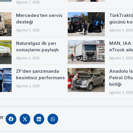
Ağustos 7, 2026
Mercedes’ten servis
TürkTrakt
desteği
gücünü ko
Ağustos 4, 2026
Ağustos 4, 2026
Naturelgaz ilk yarı
MAN, IAA 
sonuçlarını paylaştı
eTruck ail
Ağustos 4, 2026
Ağustos 3, 2026
ZF’den şanzımanda
Anadolu Is
kesintisiz performans
Petrol Ofi
birliği
Ağustos 3, 2026
Ağustos 3, 2026
ın :