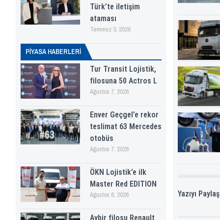
Türk’te iletişim
ataması
Temmuz 3, 2026
PİYASA HABERLERI
Tur Transit Lojistik,
filosuna 50 Actros L
Ağustos 7, 2026
Enver Geçgel’e rekor
teslimat 63 Mercedes
otobüs
Ağustos 7, 2026
ÖKN Lojistik’e ilk
Master Red EDITION
Yazıyı Paylaş
Ağustos 6, 2026
Aybir filosu Renault