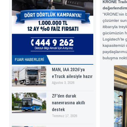
KRONE Traile
değerlendirm
“KRONE’nin ba
çözümler sunm
itibarıyla tre
gücümüzün he
Logistech’te 
kapasitemizi o
paydaşlarımız
buluşma nokta
FUAR HABERLERI
MAN, IAA 2026’ya
eTruck ailesiyle hazır
Ağustos 3, 2026
ZF’den durak
nanevrasına akıllı
destek
Temmuz 17, 2026