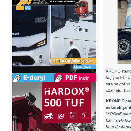
KRONE standın
taşıyıcı ELTU7
sıra sektörün 
çözümler hakk
KRONE Ticari
çekerek şunl
“KRONE olarak
İzmir’deki fa
hem de ihraca