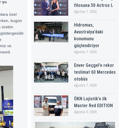
r şu
filosuna 50 Actros L
Ağustos 7, 2026
nlara özel
erken, bugün
Hidromas,
m üretim
Avustralya’daki
östergesidir.
konumunu
e
güçlendiriyor
imiz ve
Ağustos 7, 2026
önemli
Enver Geçgel’e rekor
teslimat 63 Mercedes
otobüs
Ağustos 7, 2026
ÖKN Lojistik’e ilk
Master Red EDITION
Ağustos 6, 2026