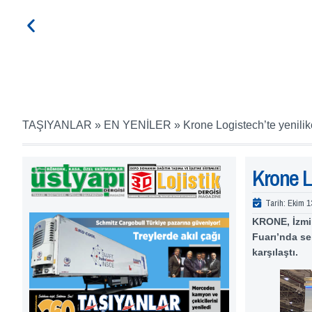
TAŞIYANLAR
»
EN YENİLER
»
Krone Logistech’te yenilikçi
Krone Lo
Tarih:
Ekim 1
KRONE, İzmir
Fuarı’nda se
karşılaştı.