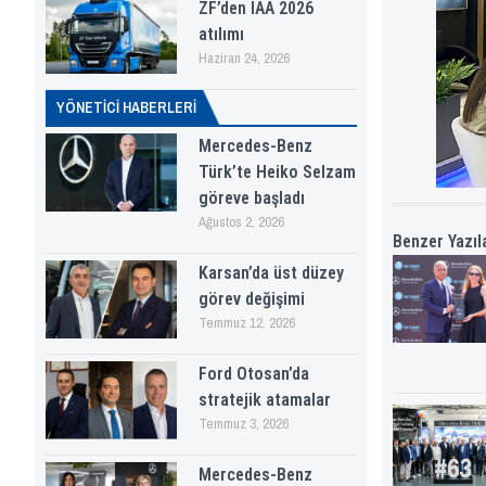
ZF’den IAA 2026
atılımı
Haziran 24, 2026
YÖNETICI HABERLERI
Mercedes-Benz
Türk’te Heiko Selzam
göreve başladı
Ağustos 2, 2026
Benzer Yazıl
Karsan’da üst düzey
görev değişimi
Temmuz 12, 2026
Ford Otosan’da
stratejik atamalar
Temmuz 3, 2026
Mercedes-Benz