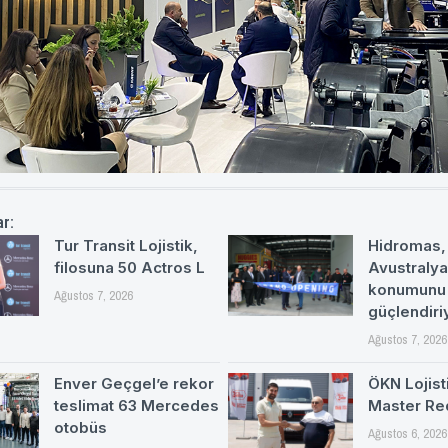
ar:
Tur Transit Lojistik,
Hidromas,
filosuna 50 Actros L
Avustralya
konumunu
Ağustos 7, 2026
güçlendiri
Ağustos 7, 2026
Enver Geçgel’e rekor
ÖKN Lojisti
teslimat 63 Mercedes
Master Re
otobüs
Ağustos 6, 2026