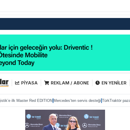
PİYASA
REKLAM / ABONE
EN YENİLER
|
|
ster Red EDITION
Mercedes’ten servis desteği
TürkTraktör pazarda gücünü ko