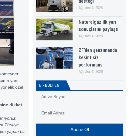
desteği
Ağustos 4, 2026
Naturelgaz ilk yarı
sonuçlarını paylaştı
Ağustos 4, 2026
ZF’den şanzımanda
kesintisiz
performans
Ağustos 3, 2026
 konteyner
ıcının yanı
E - BÜLTEN
a yönelik özel
mine dikkat
anıyoruz.
em Türkiye
Abone Ol
etim yapan bir