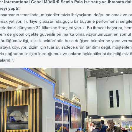
r International Genel Müdürü Semih Pala ise satış ve ihracata dai
eyi yaptı:
şarısının temelinde, müşterilerimizin ihtiyaçlarını doğru anlamak ve o
ak yatıyor. Türkiye iç pazarında güçlü bir büyüme performansı sergil
ylerlerimizi dünyanın 32 ülkesine ihraç ediyoruz. Bu ihracat başarısı, he
m de global ölçekte güvenilir bir marka olma vizyonumuzun en somut g
gördüğümüz ilgi, lojistik sektörünün hızla değişen taleplerine yanıt verm
rtaya koyuyor. Bizim için fuarlar, sadece ürün tanıtımı değil, müşteriler
la doğrudan iletişim kurduğumuz ve onların beklentilerini dinlediğimiz 
larıdır.”