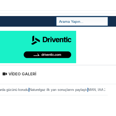
VİDEO GALERİ
|
|
rudu
Naturelgaz ilk yarı sonuçlarını paylaştı
MAN, IAA 2026’ya eTruck ailesiyl