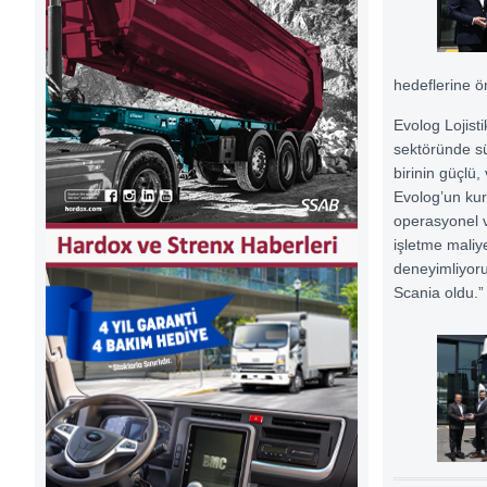
hedeflerine ö
Evolog Lojist
sektöründe sü
birinin güçlü,
Evolog’un kur
operasyonel v
işletme maliy
deneyimliyor
Scania oldu.” 