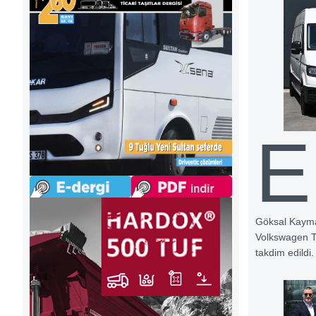
E
Göksal Kayma
Volkswagen Tic
takdim edildi.