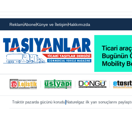
Reklam
Abone
Künye ve İletişim
Hakkımızda
|
|
ör pazarda gücünü korudu
Naturelgaz ilk yarı sonuçlarını paylaştı
MAN, IAA 202