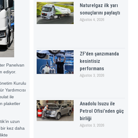
Naturelgaz ilk yarı
sonuçlarını paylaştı
Ağustos 4, 2026
ZF’den şanzımanda
kesintisiz
fter Panelvan
performans
m ediyor.
Ağustos 3, 2026
Yönetim Kurulu
ür Yardımcısı
lat ile
Anadolu Isuzu ile
n plaketler
Petrol Ofisi’nden güç
birliği
tik’in uzun
Ağustos 3, 2026
 bir kez daha
likte