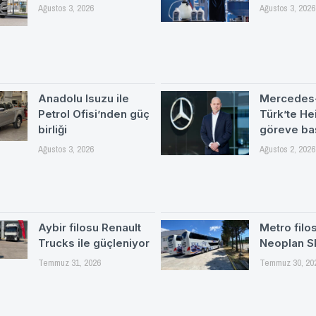
Ağustos 3, 2026
Ağustos 3, 2026
Anadolu Isuzu ile
Mercedes
Petrol Ofisi’nden güç
Türk’te H
birliği
göreve ba
Ağustos 3, 2026
Ağustos 2, 2026
Aybir filosu Renault
Metro filo
Trucks ile güçleniyor
Neoplan S
Temmuz 31, 2026
Temmuz 30, 20