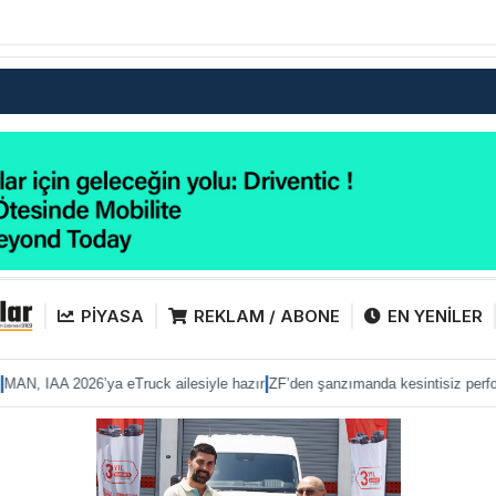
PİYASA
REKLAM / ABONE
EN YENİLER
|
|
6’ya eTruck ailesiyle hazır
ZF’den şanzımanda kesintisiz performans
Anadol