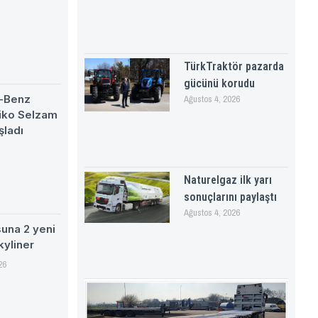
TürkTraktör pazarda
gücünü korudu
-Benz
Ağustos 4, 2026
eiko Selzam
şladı
Naturelgaz ilk yarı
sonuçlarını paylaştı
Ağustos 4, 2026
suna 2 yeni
kyliner
26