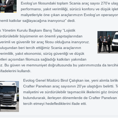
Evolog’un filosundaki toplam Scania araç sayısı 270’e ulaş
performansı, yakıt verimliliği, sürücü konforu ve düşük işl
maliyetleriyle öne çıkan araçlarımızın Evolog’un operasyo
nemli katkılar sağlayacağına inanıyoruz” dedi.
ik Yönetim Kurulu Başkanı Barış Talay “Lojistik
rdürülebilir büyümenin en önemli yapıtaşlarından
 verimli ve güvenilir bir araç filosu olduğuna inanıyoruz.
uluşundan beri tercih ettiğimiz Scania araçlarının
erimlilik, yakıt ekonomisi, sürüş güvenliği ve düşük
etleri açısından filomuza sağladığı katkıları yakından
uz. Bu güven ve memnuniyet doğrultusunda bu yatırımımızda da tercihi
ifadelerini kullandı.
Evolog Genel Müdürü Birol Çalışkan ise, yeni alımla birli
Crafter Panelvan araç sayısının 20’ye ulaştığını belirtti. 
maliyetini ve sürdürülebilir taşımacılık ilkelerini göz önün
bulundurarak, ilerleyen dönemlerde de Crafter Panelvan
tercih etmeyi hedeflediklerini ifade etti.