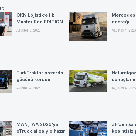
ar:
ÖKN Lojistik’e ilk
Mercedes’
Master Red EDITION
desteği
Ağustos 6, 2026
Ağustos 4, 2026
TürkTraktör pazarda
Naturelgaz 
gücünü korudu
sonuçlarını
Ağustos 4, 2026
Ağustos 4, 2026
MAN, IAA 2026’ya
ZF’den şa
eTruck ailesiyle hazır
kesintisiz