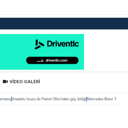
VİDEO GALERİ
|
u Isuzu ile Petrol Ofisi’nden güç birliği
Mercedes-Benz Türk’te Heiko Selzam