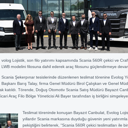
volog Lojistik, son filo yatırımı kapsamında Scania 560R çekici ve Cra
LWB modelini filosuna dahil ederek araç filosunu güçlendirmeye deva
Scania Şekerpınar tesislerinde düzenlenen teslimat törenine Evolog 
Başkanı Barış Talay, firma Genel Müdürü Birol Çalışkan ve Genel Müd
k katıldı. Törende, Doğuş Otomotiv Scania Satış Müdürü Bayazıt Canbu
ari Araç Filo Bölge Yöneticisi Ali Bayer tarafından iş birliğini simgeleye
Teslimat töreninde konuşan Bayazıt Canbulat, Evolog Lojis
yıllardır Scania markasına duyduğu güvenin yeni yatırımla
pekiştiğini belirterek, “Scania 560R çekici teslimatları ile bir