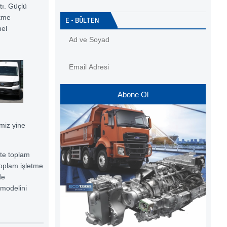
tı. Güçlü
etme
E - BÜLTEN
nel
Abone Ol
miz yine
kte toplam
Toplam işletme
de
 modelini