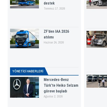
destek
Temmuz 17, 2026
ZF’den IAA 2026
atılımı
Haziran 24, 2026
YÖNETICI HABERLERI
Mercedes-Benz
Türk’te Heiko Selzam
göreve başladı
Ağustos 2, 2026