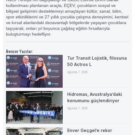
kullanılması planlanan araçla, EÇEV, çocukların sosyal ve
bilişsel gelişimini desteklemeyi amaçlayan kültür, sanat, bilim,
spor etkinliklerini ve 27 yıllık çocukla çalışma deneyimini, kentsel
ve kırsal alanlardaki dezavantajlı bölgelerde yaşayan çocuklara
taşıyarak, onları yıl boyunca çağdaş eğitim fırsatlarıyla
buluşturmayı hedefliyor.
Benzer Yazılar:
Tur Transit Lojistik, filosuna
50 Actros L
Ağustos 7, 2026
Hidromas, Avustralya’daki
konumunu güçlendiriyor
Ağustos 7, 2026
Enver Geçgel’e rekor