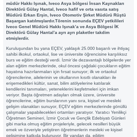
müdür Hakkı Işınak, Iveco Asya bölgesi İnsan Kaynakları
Direktörü Gülay Hantal, Iveco hafif ve orta vasıta satış
Müdürü Erkan Erşin, Iveco Otomotiv Şirket Müdürü Rüştü
Başargan katılmışlardır.Törenin sonunda EÇEV yetkilileri
Iveco Genel Müdürü Hakkı Işınak’a ve Asya Bölgesi İK
Direktörü Gülay Hantal’a ayrı ayrı plaketler takdim
etmişlerdir.
Kuruluşundan bu yana EÇEV, yaklaşık 25.000 başarılı ve ihtiyaç
sahibi ilkokul, ortaokul, lise ve üniversite öğrencisine karşılıksız
burs ve eğitim desteği verdi. İzmir’de dezavantajlı bölgelerde yer
alan eğitim merkezlerinde, okul öncesi çağdaki çocukların eğitim
hayatına hazırlanmaları için fırsat sunuyor; ilk ve ortaokul
öğrencilerine, ailelerinin ve okullarının kısıtlı olanakları ile
erişemedikleri kültür, sanat, bilim atölyelerine katılarak
kendilerini tanımaları, yeteneklerini keşfetmeleri için imkan
veriyor. Başta öğretmen adayları olmak üzere, üniversite
öğrencilerine, eğitim burslarının yanı sıra, kişisel ve mesleki
gelişim olanakları sunuyor, EÇEV eğitim merkezlerinde gönüllü
çalışmalar yapabilecekleri ortamları yaratıyor. Yaratıcı Yenilikçi
Öğretmen Semineri, İzmir Çocuk ve Gençlik Edebiyatı Günleri
gibi marka olmuş eğitim projeleriyle, gelecek nesilleri büyük
emek ve özveriyle yetiştiren öğretmenlerin mesleki ve kişisel
gelişimine katkıda bulunuyor. Bir yandan da, eğitim