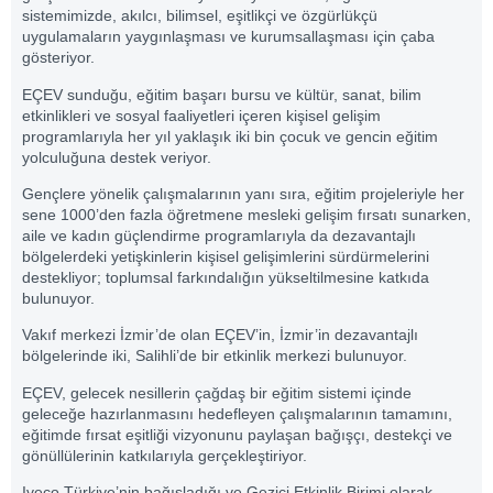
sistemimizde, akılcı, bilimsel, eşitlikçi ve özgürlükçü
uygulamaların yaygınlaşması ve kurumsallaşması için çaba
gösteriyor.
EÇEV sunduğu, eğitim başarı bursu ve kültür, sanat, bilim
etkinlikleri ve sosyal faaliyetleri içeren kişisel gelişim
programlarıyla her yıl yaklaşık iki bin çocuk ve gencin eğitim
yolculuğuna destek veriyor.
Gençlere yönelik çalışmalarının yanı sıra, eğitim projeleriyle her
sene 1000’den fazla öğretmene mesleki gelişim fırsatı sunarken,
aile ve kadın güçlendirme programlarıyla da dezavantajlı
bölgelerdeki yetişkinlerin kişisel gelişimlerini sürdürmelerini
destekliyor; toplumsal farkındalığın yükseltilmesine katkıda
bulunuyor.
Vakıf merkezi İzmir’de olan EÇEV’in, İzmir’in dezavantajlı
bölgelerinde iki, Salihli’de bir etkinlik merkezi bulunuyor.
EÇEV, gelecek nesillerin çağdaş bir eğitim sistemi içinde
geleceğe hazırlanmasını hedefleyen çalışmalarının tamamını,
eğitimde fırsat eşitliği vizyonunu paylaşan bağışçı, destekçi ve
gönüllülerinin katkılarıyla gerçekleştiriyor.
Iveco Türkiye’nin bağışladığı ve Gezici Etkinlik Birimi olarak