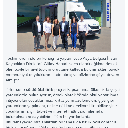
Teslim töreninde bir konuşma yapan Iveco Asya Bölgesi İnsan
Kaynakları Direktörü Gülay Hantal Iveco olarak eğitime destek
olan böyle bir sivil toplum örgütüne katkıda bulunmaktan büyük
memnuniyet duyduklarını ifade etmiş ve sözlerine şöyle devam
etmiştir.
“Her sene sürdürülebilirlik projesi kapsamında ülkemizde çeşitli
yardımlarda bulunuyoruz, örnek olarak Ağrıda okul yaptırılması,
ihtiyacı olan cocuklarımıza kırtasiye malzelemeleri, giysi gibi
yardımların yapılması, online eğitime gecilmesi ile birlikte yine
cocuklarımız için tablet ve internet hattı yardımlarında
bulunulmasını sayabilirim. Tüm bu yardımlarda
unutamayacagımız anlardan bir tanesi de bir ilk okul öğrencisi
bir kız çocuğunun “Abla, bir gün ben de senin gibi Iveco da