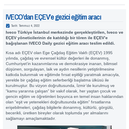
IVECO’dan EÇEV’e gezici eğitim aracı
Tarih:
Temmuz 4, 2022
Iveco Türkiye İstanbul merkezinde gerçekleştirilen, Iveco ve
EÇEV yöneticilerinin de katıldığı bir tören ile EÇEV’e
bağışlanan IVECO Daily gezici eğitim aracı teslim edildi.
Kısa adı EÇEV olan Ege Çağdaş Eğitim Vakfı (EÇEV) 1995
yılında, çağdaş ve evrensel kültür değerleri ile donanmış,
Cumhuriyet’in kazanımlarına ve demokrasiye inanan, bilimsel
düşünen, sorgulayan, laik ve aydın nesillerin yetiştirilmesine
katkıda bulunmak ve eğitimde fırsat eşitliği yaratmak amacıyla,
yerelde bir çağdaş eğitim seferberliği başlatma ülküsü ile
kurulmuştur. Bu vizyon doğrultusunda, İzmir’de kurulmuş ve
“kamu yararına çalışan” bir vakıf olarak, her yaştan çocuk ve
gencin eğitim ve öğretimleri boyunca en temel insan haklarından
olan “eşit ve yetenekleri doğrultusunda eğitim” fırsatlarına
erişebilmeleri, çağdaş bilgilerle donanmış, kültürlü, görgülü,
becerikli, üretken bireyler olarak toplumda yer almalarını
sağlamayı amaçlamaktadır.