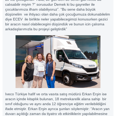
calısabilir miyim ?” sorusudur Demek ki bu gayretler ile
çocuklarımıza ilham olabiliyoruz”. “Bu sene daha büyük
düşünelim ve ihtiyacı olan daha çok çocuğumuza dokunabilelim
diye ECEV ile birlikte neler yapabilecegimizi konusurken gezici
bir aracın nasıl olabilecegini düşündük ve bunun icin çalısma
arkadaşlarımızla bu projeyi geliştirdik”
Iveco Türkiye hafif ve orta vasıta satış müdürü Erkan Erşin ise
aracın içinde kitaplık bulunan, 18 metrekarelik alana sahip bir
sınıf olduğunu ve aynı anda 12 öğrenciye eğitim verilebildiğini
ifade etmiştir. Erkan Erşin ayrıca şunları söylemiştir: “Aracın yan
duvarı açıldığı zaman da tiyatro vb etkinliklerin yapılabilmesine