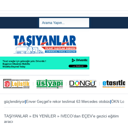
|
|
endiriyor
Enver Geçgel’e rekor teslimat 63 Mercedes otobüs
ÖKN Lojistik’e 
TAŞIYANLAR
»
EN YENİLER
»
IVECO’dan EÇEV’e gezici eğitim
aracı