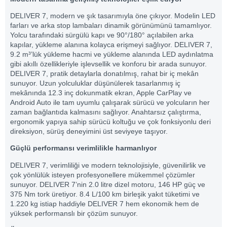
DELIVER 7, modern ve şık tasarımıyla öne çıkıyor. Modelin LED
farları ve arka stop lambaları dinamik görünümünü tamamlıyor.
Yolcu tarafındaki sürgülü kapı ve 90°/180° açılabilen arka
kapılar, yükleme alanına kolayca erişmeyi sağlıyor. DELIVER 7,
9.2 m³’lük yükleme hacmi ve yükleme alanında LED aydınlatma
gibi akıllı özellikleriyle işlevsellik ve konforu bir arada sunuyor.
DELIVER 7, pratik detaylarla donatılmış, rahat bir iç mekân
sunuyor. Uzun yolculuklar düşünülerek tasarlanmış iç
mekânında 12.3 inç dokunmatik ekran, Apple CarPlay ve
Android Auto ile tam uyumlu çalışarak sürücü ve yolcuların her
zaman bağlantıda kalmasını sağlıyor. Anahtarsız çalıştırma,
ergonomik yapıya sahip sürücü koltuğu ve çok fonksiyonlu deri
direksiyon, sürüş deneyimini üst seviyeye taşıyor.
Güçlü performansı verimlilikle harmanlıyor
DELIVER 7, verimliliği ve modern teknolojisiyle, güvenilirlik ve
çok yönlülük isteyen profesyonellere mükemmel çözümler
sunuyor. DELIVER 7’nin 2.0 litre dizel motoru, 146 HP güç ve
375 Nm tork üretiyor. 8.4 L/100 km birleşik yakıt tüketimi ve
1.220 kg istiap haddiyle DELIVER 7 hem ekonomik hem de
yüksek performanslı bir çözüm sunuyor.