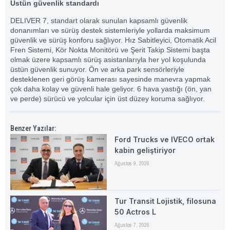
Üstün güvenlik standardı
DELIVER 7, standart olarak sunulan kapsamlı güvenlik
donanımları ve sürüş destek sistemleriyle yollarda maksimum
güvenlik ve sürüş konforu sağlıyor. Hız Sabitleyici, Otomatik Acil
Fren Sistemi, Kör Nokta Monitörü ve Şerit Takip Sistemi başta
olmak üzere kapsamlı sürüş asistanlarıyla her yol koşulunda
üstün güvenlik sunuyor. Ön ve arka park sensörleriyle
desteklenen geri görüş kamerası sayesinde manevra yapmak
çok daha kolay ve güvenli hale geliyor. 6 hava yastığı (ön, yan
ve perde) sürücü ve yolcular için üst düzey koruma sağlıyor.
Benzer Yazılar:
Ford Trucks ve IVECO ortak
kabin geliştiriyor
Ağustos 9, 2026
Tur Transit Lojistik, filosuna
50 Actros L
Ağustos 7, 2026