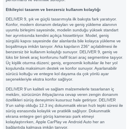
Etkileyici tasarım ve benzersiz kullanım kolaylığı
DELIVER 9, şık ve güçlü tasarımıyla ilk bakışta fark yaratıyor.
Konfor, modern donanım detayları ve geniş yükleme alanının
uyumlu birleşimi sayesinde, modelin sunduğu yüksek standart
her ayrıntısında kendini açıkça hissettiriyor. Model, geniş
sürgülü kapısı sayesinde dar alanlarda bile kolayca yükleme ve
boşaltmaya imkân tanıyor. Arka kapıların 236° açılabilmesi ile
benzersiz bir kullanım kolaylığı sunuyor. DELIVER 9, geniş ve
lüks bir binek araç konforunu hafif ticari araç segmentine taşıyor.
Üç kişilik oturma düzeni; geniş, ergonomik koltuklar ile her yol
koşulunda maksimum destek ve konfor sunuyor. Ayarlanabilir
sürücü koltuğu ve entegre kol dayama da çok yönlü ayar
seçenekleriyle ekstra konfor sağlıyor.
DELIVER 9’un kaliteli ve sağlam malzemelerle tasarlanan iç
mekânı, sürücünün ihtiyaçlarına cevap veren zengin donanım
özellikleri sürüş deneyimini kusursuz hale getiriyor. DELIVER
9’un sahip olduğu 12.3 inç dokunmatik ekran hızlı tepki süresi ile
sürüş esnasında kolaylık ve pratiklik sağlıyor. Dokunmatik
ekrana entegre geri görüş kamerası park etmeyi
kolaylaştırırken, Apple CarPlay ve Android Auto her an
bağlantıda kalmaya imkân tanıyor.