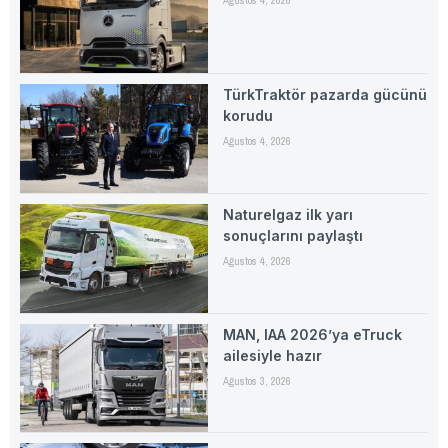
Ağustos 4, 2026
TürkTraktör pazarda gücünü
korudu
Ağustos 4, 2026
Naturelgaz ilk yarı
sonuçlarını paylaştı
Ağustos 4, 2026
MAN, IAA 2026’ya eTruck
ailesiyle hazır
Ağustos 3, 2026