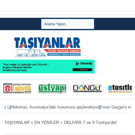
|
|
Hidromas, Avustralya’daki konumunu güçlendiriyor
Enver Geçgel’e rekor tes
TAŞIYANLAR
»
EN YENİLER
»
DELIVER 7 ve 9 Türkiye’de!