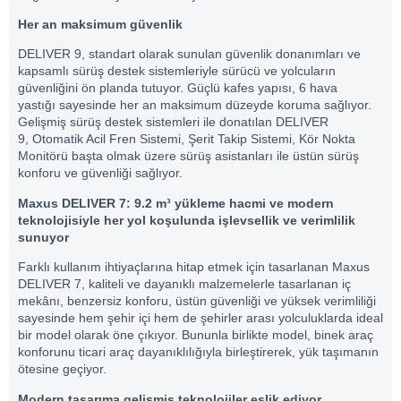
Her an maksimum güvenlik
DELIVER 9, standart olarak sunulan güvenlik donanımları ve
kapsamlı sürüş destek sistemleriyle sürücü ve yolcuların
güvenliğini ön planda tutuyor. Güçlü kafes yapısı, 6 hava
yastığı sayesinde her an maksimum düzeyde koruma sağlıyor.
Gelişmiş sürüş destek sistemleri ile donatılan DELIVER
9, Otomatik Acil Fren Sistemi, Şerit Takip Sistemi, Kör Nokta
Monitörü başta olmak üzere sürüş asistanları ile üstün sürüş
konforu ve güvenliği sağlıyor.
Maxus DELIVER 7: 9.2 m³ yükleme hacmi ve modern
teknolojisiyle her yol koşulunda işlevsellik ve verimlilik
sunuyor
Farklı kullanım ihtiyaçlarına hitap etmek için tasarlanan Maxus
DELIVER 7, kaliteli ve dayanıklı malzemelerle tasarlanan iç
mekânı, benzersiz konforu, üstün güvenliği ve yüksek verimliliği
sayesinde hem şehir içi hem de şehirler arası yolculuklarda ideal
bir model olarak öne çıkıyor. Bununla birlikte model, binek araç
konforunu ticari araç dayanıklılığıyla birleştirerek, yük taşımanın
ötesine geçiyor.
Modern tasarıma gelişmiş teknolojiler eşlik ediyor