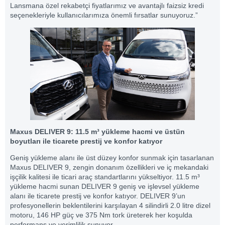
Lansmana özel rekabetçi fiyatlarımız ve avantajlı faizsiz kredi
seçenekleriyle kullanıcılarımıza önemli fırsatlar sunuyoruz.”
Maxus DELIVER 9: 11.5 m³ yükleme hacmi ve üstün
boyutları ile ticarete prestij ve konfor katıyor
Geniş yükleme alanı ile üst düzey konfor sunmak için tasarlanan
Maxus DELIVER 9, zengin donanım özellikleri ve iç mekandaki
işçilik kalitesi ile ticari araç standartlarını yükseltiyor. 11.5 m³
yükleme hacmi sunan DELIVER 9 geniş ve işlevsel yükleme
alanı ile ticarete prestij ve konfor katıyor. DELIVER 9’un
profesyonellerin beklentilerini karşılayan 4 silindirli 2.0 litre dizel
motoru, 146 HP güç ve 375 Nm tork üreterek her koşulda
performans ve verimlilik sunuyor.