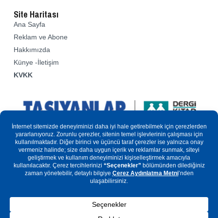
Site Haritası
Ana Sayfa
Reklam ve Abone
Hakkımızda
Künye -İletişim
KVKK
Sitemizde yer alan yazılar ve resimler kısmen veya tamamen
kopyalanamaz. Basın Kanuna göre “yerel-süreli yayın”
kapsamındadır. Basın kanunu ve fikir sanat eserleri kapsamında
tüm hakları yayıncısına aittir.
Copyright © 2000 - 2025 MAYA Basın Yayın ve Matbaacılık Ltd. Şti.