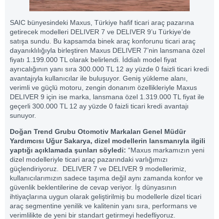
SAIC bünyesindeki Maxus, Türkiye hafif ticari araç pazarına
getirecek modelleri DELIVER 7 ve DELIVER 9’u Türkiye’de
satışa sundu. Bu kapsamda binek araç konforunu ticari araç
dayanıklılığıyla birleştiren Maxus DELIVER 7’nin lansmana özel
fiyatı 1.199.000 TL olarak belirlendi. İddialı model fiyat
ayrıcalığının yanı sıra 300.000 TL 12 ay yüzde 0 faizli ticari kredi
avantajıyla kullanıcılar ile buluşuyor. Geniş yükleme alanı,
verimli ve güçlü motoru, zengin donanım özellikleriyle Maxus
DELIVER 9 için ise marka, lansmana özel 1.319.000 TL fiyat ile
geçerli 300.000 TL 12 ay yüzde 0 faizli ticari kredi avantajı
sunuyor.
Doğan Trend Grubu Otomotiv Markaları Genel Müdür
Yardımcısı Uğur Sakarya, dizel modellerin lansmanıyla ilgili
yaptığı açıklamada şunları söyledi:
“Maxus markamızın yeni
dizel modelleriyle ticari araç pazarındaki varlığımızı
güçlendiriyoruz. DELIVER 7 ve DELIVER 9 modellerimiz,
kullanıcılarımızın sadece taşıma değil aynı zamanda konfor ve
güvenlik beklentilerine de cevap veriyor. İş dünyasının
ihtiyaçlarına uygun olarak geliştirilmiş bu modellerle dizel ticari
araç segmentine yenilik ve kalitenin yanı sıra, performans ve
verimlilikte de yeni bir standart getirmeyi hedefliyoruz.