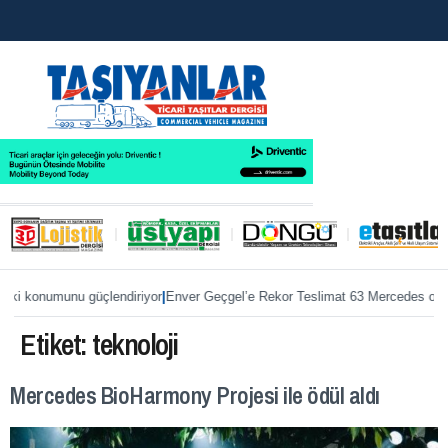
|
|
unu güçlendiriyor
Enver Geçgel’e Rekor Teslimat 63 Mercedes otobüs
ÖKN L
Etiket:
teknoloji
Mercedes BioHarmony Projesi ile ödül aldı