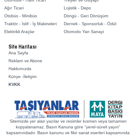
Otomobil - Hafif Ticari
Treyler ve Üstyapı
Ağır Ticari
Lojistik - Depo
Otobüs - Minibüs
Döngü - Geri Dönüşüm
Traktör - İstif - İş Makineleri
Dernek - Sponsorluk - Ödül
Elektrikli Araçlar
Otomotiv Yan Sanayi
Site Haritası
Ana Sayfa
Reklam ve Abone
Hakkımızda
Künye -İletişim
KVKK
Sitemizde yer alan yazılar ve resimler kısmen veya tamamen
kopyalanamaz. Basın Kanuna göre “yerel-süreli yayın”
kapsamındadır. Basın kanunu ve fikir sanat eserleri kapsamında