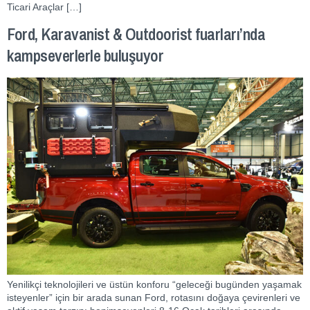
Ticari Araçlar […]
Ford, Karavanist & Outdoorist fuarları’nda
kampseverlerle buluşuyor
Yenilikçi teknolojileri ve üstün konforu “geleceği bugünden yaşamak
isteyenler” için bir arada sunan Ford, rotasını doğaya çevirenleri ve