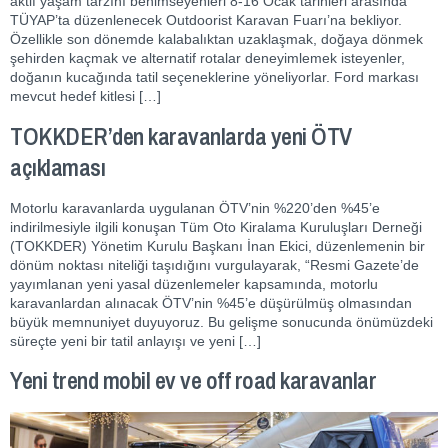
aktif yaşam tarzını benimseyenleri 8-16 Ocak tarihleri arasında
TÜYAP’ta düzenlenecek Outdoorist Karavan Fuarı’na bekliyor.
Özellikle son dönemde kalabalıktan uzaklaşmak, doğaya dönmek
şehirden kaçmak ve alternatif rotalar deneyimlemek isteyenler,
doğanın kucağında tatil seçeneklerine yöneliyorlar. Ford markası
mevcut hedef kitlesi […]
TOKKDER’den karavanlarda yeni ÖTV
açıklaması
Motorlu karavanlarda uygulanan ÖTV’nin %220’den %45’e
indirilmesiyle ilgili konuşan Tüm Oto Kiralama Kuruluşları Derneği
(TOKKDER) Yönetim Kurulu Başkanı İnan Ekici, düzenlemenin bir
dönüm noktası niteliği taşıdığını vurgulayarak, “Resmi Gazete’de
yayımlanan yeni yasal düzenlemeler kapsamında, motorlu
karavanlardan alınacak ÖTV’nin %45’e düşürülmüş olmasından
büyük memnuniyet duyuyoruz. Bu gelişme sonucunda önümüzdeki
süreçte yeni bir tatil anlayışı ve yeni […]
Yeni trend mobil ev ve off road karavanlar