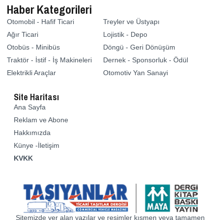
Haber Kategorileri
Otomobil - Hafif Ticari
Treyler ve Üstyapı
Ağır Ticari
Lojistik - Depo
Otobüs - Minibüs
Döngü - Geri Dönüşüm
Traktör - İstif - İş Makineleri
Dernek - Sponsorluk - Ödül
Elektrikli Araçlar
Otomotiv Yan Sanayi
Site Haritası
Ana Sayfa
Reklam ve Abone
Hakkımızda
Künye -İletişim
KVKK
Sitemizde yer alan yazılar ve resimler kısmen veya tamamen