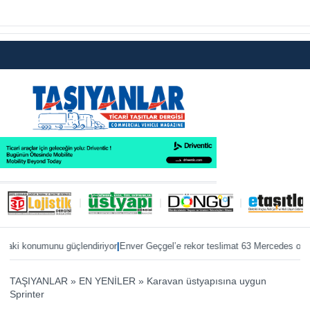
|
|
i konumunu güçlendiriyor
Enver Geçgel’e rekor teslimat 63 Mercedes otobüs
TAŞIYANLAR
»
EN YENİLER
»
Karavan üstyapısına uygun
Sprinter