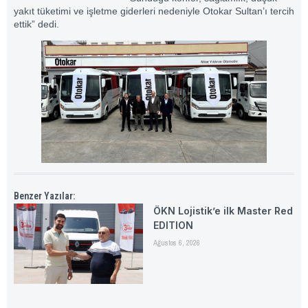
yakıt tüketimi ve işletme giderleri nedeniyle Otokar Sultan’ı tercih
ettik” dedi.
Benzer Yazılar:
ÖKN Lojistik’e ilk Master Red
EDITION
Ağustos 6, 2026