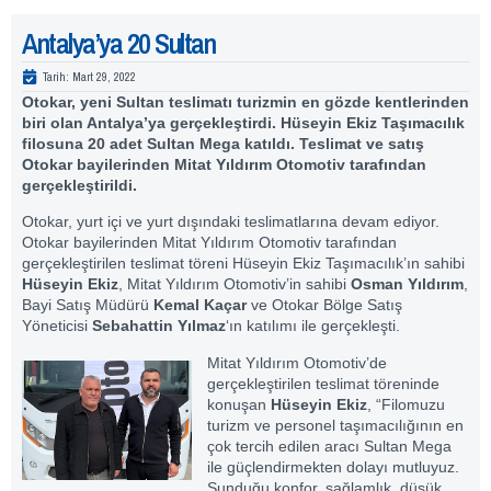
Antalya’ya 20 Sultan
Tarih:
Mart 29, 2022
Otokar, yeni Sultan teslimatı turizmin en gözde kentlerinden
biri olan Antalya’ya gerçekleştirdi. Hüseyin Ekiz Taşımacılık
filosuna 20 adet Sultan Mega katıldı. Teslimat ve satış
Otokar bayilerinden Mitat Yıldırım Otomotiv tarafından
gerçekleştirildi.
Otokar, yurt içi ve yurt dışındaki teslimatlarına devam ediyor.
Otokar bayilerinden Mitat Yıldırım Otomotiv tarafından
gerçekleştirilen teslimat töreni Hüseyin Ekiz Taşımacılık’ın sahibi
Hüseyin Ekiz
, Mitat Yıldırım Otomotiv’in sahibi
Osman Yıldırım
,
Bayi Satış Müdürü
Kemal Kaçar
ve Otokar Bölge Satış
Yöneticisi
Sebahattin Yılmaz
‘ın katılımı ile gerçekleşti.
Mitat Yıldırım Otomotiv’de
gerçekleştirilen teslimat töreninde
konuşan
Hüseyin Ekiz
, “Filomuzu
turizm ve personel taşımacılığının en
çok tercih edilen aracı Sultan Mega
ile güçlendirmekten dolayı mutluyuz.
Sunduğu konfor, sağlamlık, düşük