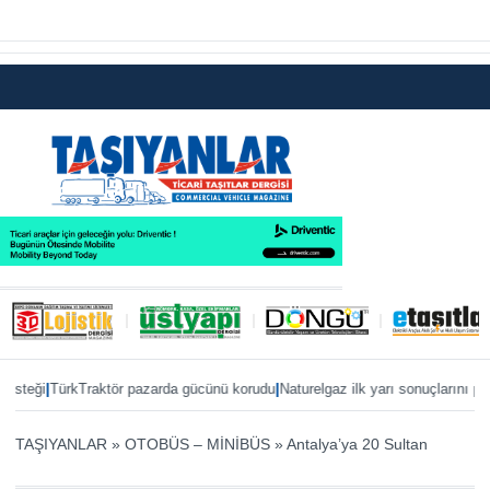
|
|
teği
TürkTraktör pazarda gücünü korudu
Naturelgaz ilk yarı sonuçlarını paylaş
TAŞIYANLAR
»
OTOBÜS – MİNİBÜS
»
Antalya’ya 20 Sultan