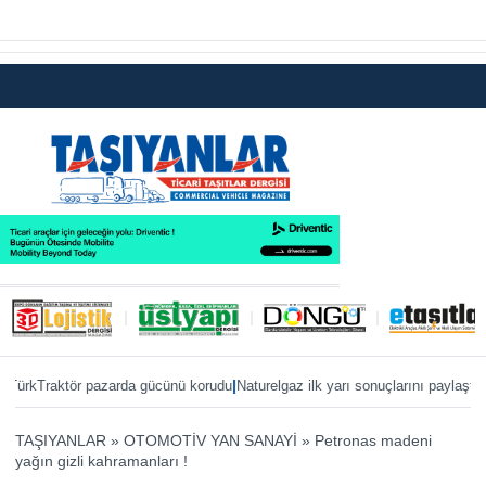
|
|
kTraktör pazarda gücünü korudu
Naturelgaz ilk yarı sonuçlarını paylaştı
MAN, 
TAŞIYANLAR
»
OTOMOTİV YAN SANAYİ
»
Petronas madeni
yağın gizli kahramanları !