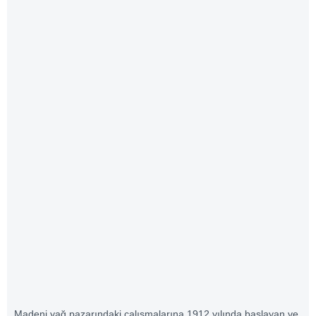
Madeni yağ pazarındaki çalışmalarına 1912 yılında başlayan ve