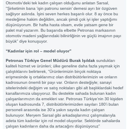
Otomotiv’deki tek kadın çalışan olduğunu anlatan Sarsal,
“Şirketimin bana ‘işin patronu sensin’ demesi ayrı bir özgüven
sağlıyor aslında. İşini seven herkes başarılı olur. 8 ay önce bu
mesleğime hakim değildim, ancak şimdi çok iyi işler yaptığımı
düşünüyorum. Bir hafta hasta olsam, evde yatsam gene bir
palet mal yazarım. Bu başarıda elbette Petronas markasının
otomotiv madeni yağlarındaki bilinirliğinin ve güçlü imajının payı
büyük” diye konuşuyor.
“Kadınlar için rol – model oluyor”
Petronas Türkiye Genel Müdürü Burak Işıldak
sundukları
kaliteli hizmet ve ürünleri; ülke geneline daha fazla yaymak için
çalıştıklarını belirterek, “Ürünlerimizin birçok noktaya
erişmesinde iş ortaklarımız olan distribütörlerimizin ve onların
kadrosunun önemli bir payı var. Onların desteğiyle; sanayi
sitelerindeki değişim ve satış noktaları gibi alt başlıklardaki hedef
kanallarımıza ulaşıyoruz. Bu destekte sahada bulunan kadın
çalışanlarımızın da emekleri var. Petronas Türkiye’nin 30 kişiden
oluşan kadrosunda 7, distribütörlerimizden sayıları 180’i bulan
personeli arasında ise 30’a yakın sayıda kadın çalışan
bulunuyor. Meryem Sarsal gibi arkadaşlarımız çalışmalarıyla
adeta tüm kadınlar için rol model oluyorlar. Sektörde sahalarda
çalışan kadınların daha da artacağını düşünüyoruz”