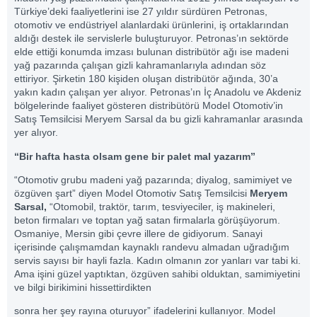
Türkiye’deki faaliyetlerini ise 27 yıldır sürdüren Petronas,
otomotiv ve endüstriyel alanlardaki ürünlerini, iş ortaklarından
aldığı destek ile servislerle buluşturuyor. Petronas’ın sektörde
elde ettiği konumda imzası bulunan distribütör ağı ise madeni
yağ pazarında çalışan gizli kahramanlarıyla adından söz
ettiriyor. Şirketin 180 kişiden oluşan distribütör ağında, 30’a
yakın kadın çalışan yer alıyor. Petronas’ın İç Anadolu ve Akdeniz
bölgelerinde faaliyet gösteren distribütörü Model Otomotiv’in
Satış Temsilcisi Meryem Sarsal da bu gizli kahramanlar arasında
yer alıyor.
“Bir hafta hasta olsam gene bir palet mal yazarım”
“Otomotiv grubu madeni yağ pazarında; diyalog, samimiyet ve
özgüven şart” diyen Model Otomotiv Satış Temsilcisi
Meryem
Sarsal,
“Otomobil, traktör, tarım, tesviyeciler, iş makineleri,
beton firmaları ve toptan yağ satan firmalarla görüşüyorum.
Osmaniye, Mersin gibi çevre illere de gidiyorum. Sanayi
içerisinde çalışmamdan kaynaklı randevu almadan uğradığım
servis sayısı bir hayli fazla. Kadın olmanın zor yanları var tabi ki.
Ama işini güzel yaptıktan, özgüven sahibi olduktan, samimiyetini
ve bilgi birikimini hissettirdikten
sonra her şey rayına oturuyor” ifadelerini kullanıyor. Model