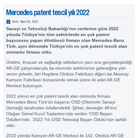
Mercedes patent tescil yılı 2022
Tarih:
Mart 30, 2023
Sanayi ve Teknoloji Bakanlığı’nın verilerine göre 2022
yılında Türkiye’nin tüm sektörlerde en çok patent
başvurusu yapan dördüncü firması olan Mercedes-Benz
Türk, aynı dönemde Türkiye’nin en çok patent tescili alan
otomotiv firması oldu.
Üretimi, ihracatı ve sağladığı istihdamın yanı sıra gerçekleştirdiği
AR-GE çalışmalarıyla da otomotiv sektörünün geleceğine yön
veren şirketin, biri Hoşdere Otobüs Fabrikası diğeri ise Aksaray
Kamyon Fabrikası bünyesinde olmak üzere iki adet AR-GE
Merkezi bulunuyor.
2022 yılının en çok patent tescili alan otomotiv firması
Mercedes-Benz Türk’ün başarısı OSD (Otomotiv Sanayi
Derneği) tarafından ödüllendirildi.
Şirket,
derneğin 48’inci
Olağan Genel Kurul Toplantısı’nda verilen ‘OSD Başarı
Ödülleri’nde, ‘2022 Yılı OSD Teknoloji Başarı Ödülü’nün sahibi
oldu.
2022 yılında Kamyon AR-GE Merkezi ile 142, Otobüs AR-GE