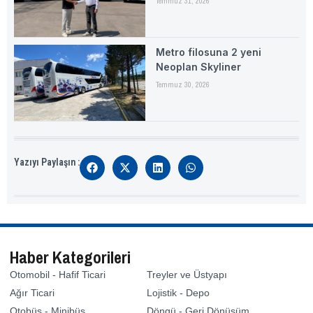
Temmuz 31, 2026
Metro filosuna 2 yeni
Neoplan Skyliner
Temmuz 30, 2026
Yazıyı Paylaşın :
Haber Kategorileri
Otomobil - Hafif Ticari
Treyler ve Üstyapı
Ağır Ticari
Lojistik - Depo
Otobüs - Minibüs
Döngü - Geri Dönüşüm