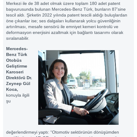
Merkezi ile de 38 adet olmak üzere toplam 180 adet patent
başvurusunda bulunan Mercedes-Benz Türk, bunların 87’sine
tescil aldı. Şirketin 2022 yılında patent tescili aldığı buluşlardan
öne çıkanlar ise; ses dalgaları kullanarak yolcu güvenliğinin
artırılması, mesafe sensörü ile emniyet kemeri kontrolü ve
deformasyon enerjisini azaltmak için bağlantı tasarımı olarak
sıralanabilir.
Mercedes-
Benz Türk
Otobüs
Geli
ş
tirme
Karoseri
Direkt
ö
r
ü
Dr.
Zeynep G
ü
l
Koca,
konuyla ilgili
şu
değerlendirmeyi yaptı: “Otomotiv sektörünün dönüşümden