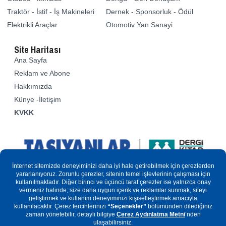
Traktör - İstif - İş Makineleri
Dernek - Sponsorluk - Ödül
Elektrikli Araçlar
Otomotiv Yan Sanayi
Site Haritası
Ana Sayfa
Reklam ve Abone
Hakkımızda
Künye -İletişim
KVKK
Sitemizde yer alan yazılar ve resimler kısmen veya tamamen
kopyalanamaz. Basın Kanuna göre “yerel-süreli yayın”
kapsamındadır. Basın kanunu ve fikir sanat eserleri kapsamında
tüm hakları yayıncısına aittir.