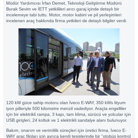
Müdür Yardımcısı İrfan Demet, Teknoloji Geliştirme Müdürü
Burak Sevim ve İETT yetkilileri arıcı garaj içinde detaylı bir
incelemeye tabi tuttu. Motor, motor kabini ve pil yerleşimleri
incelenen araç hakkında firma yetkileri de detaylı bilgiler verdi.
120 kW güce sahip motoru olan İveco E-WAY, 350 kWs lityum
iyon pilleriyle 500 kilometre menzil vadediyor. Araçta engelliler
için bir elektrikli rampa, 3 kapı, tam klima, sürücü ve yolcular için
USB girişleri, 24 koltuk ve 1 elektrikli sandalye alanı bulunuyor.
Bakım, onarım ve verimlilik süreçleri için üretici firma, İveco E-
WAY araç filoları için ayrıca kendi tesislerinde bir “otobüs kontrol