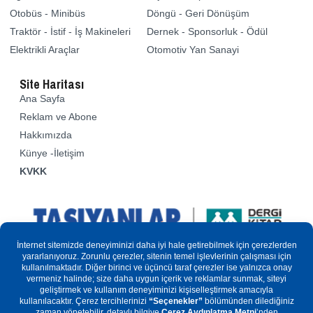
Otobüs - Minibüs
Döngü - Geri Dönüşüm
Traktör - İstif - İş Makineleri
Dernek - Sponsorluk - Ödül
Elektrikli Araçlar
Otomotiv Yan Sanayi
Site Haritası
Ana Sayfa
Reklam ve Abone
Hakkımızda
Künye -İletişim
KVKK
Sitemizde yer alan yazılar ve resimler kısmen veya tamamen
kopyalanamaz. Basın Kanuna göre “yerel-süreli yayın”
kapsamındadır. Basın kanunu ve fikir sanat eserleri kapsamında
tüm hakları yayıncısına aittir.