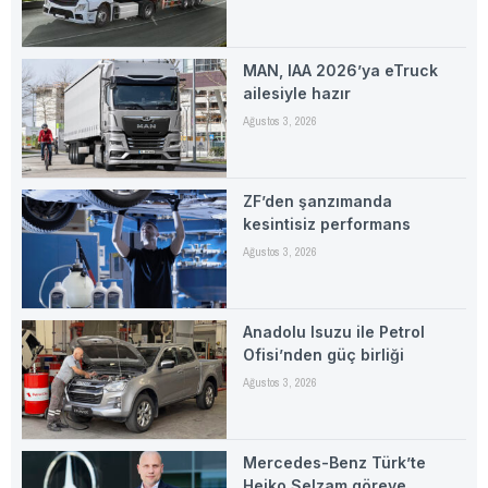
MAN, IAA 2026’ya eTruck
ailesiyle hazır
Ağustos 3, 2026
ZF’den şanzımanda
kesintisiz performans
Ağustos 3, 2026
Anadolu Isuzu ile Petrol
Ofisi’nden güç birliği
Ağustos 3, 2026
Mercedes-Benz Türk’te
Heiko Selzam göreve