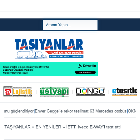
|
|
güçlendiriyor
Enver Geçgel’e rekor teslimat 63 Mercedes otobüs
ÖKN Lojisti
TAŞIYANLAR
»
EN YENİLER
»
İETT, Iveco E-WAY’i test etti