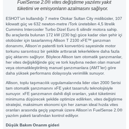
FuelSense 2.0® vites değiştirme yazılımı yakıt
tüketimi ve emisyonların azalmasını sağlıyor.
ESHOT’un kullandığı 7 metre Otokar Sultan City midibüsler, 107
kilowatt güç ve 632 newton-metre /Tork üretebilen 4,5 litrelik
Cummins Intercooler Turbo Dizel Euro 6 silindir motora sahip.
Bu araçlarda bulunan 172 kW (230 bg) güce kadar olan şehir içi
otobüsler için tasarlanmış Allison T 2100 xFE™ şanzıman
donanımı, Allison’ın patentli tork konvertörü sayesinde motor
torkunu sarsıntısız bir şekilde arttırarak tekerleklere daha fazla
güç aktarımı sağlıyor. Böylece Allison tam otomatik şanzımanlar,
her vites değişikliğinde güç ve tork kaybına neden olan manuel
veya otomatikleştirilmiş manuel şanzımanlara (AMT’ler) göre
daha yüksek performans dolayısıyla verimlilik sunuyor.
Allison, toplu taşımacılık uygulamalarında lider olan 2000 Serisi
tam otomatik şanzımanını xFE yakıt tasarrufu teknolojisiyle
sunuyor. xFE şanzımanın dahili dişli oranları, yakıt tüketimini
minimuma düşürecek şekilde optimize edilirken, vites değiştirme
stratejisi, maksimum ekonomi için her zaman ideal hızda vites
oranları arasında geçiş yapmak üzere Allison’ın FuelSense 2.0®
yazılım paketi tarafından kontrol ediliyor.
Düşük Bakım Onarım gideri