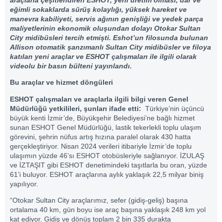
eğimli sokaklarda sürüş kolaylığı, yüksek hareket ve
manevra kabiliyeti, servis ağının genişliği ve yedek parça
maliyetlerinin ekonomik oluşundan dolayı Otokar Sultan
City midibüsleri tercih etmişti. Eshot’un filosunda bulunan
Allison otomatik şanzımanlı Sultan City midibüsler ve filoya
katılan yeni araçlar ve ESHOT çalışmaları ile ilgili olarak
videolu bir basın bülteni yayınlandı.
Bu araçlar ve hizmet döngüleri
ESHOT çalışmaları ve araçlarla ilgili bilgi veren Genel
Müdürlüğü yetkilileri, şunları ifade etti:
Türkiye’nin üçüncü
büyük kenti İzmir’de, Büyükşehir Belediyesi’ne bağlı hizmet
sunan ESHOT Genel Müdürlüğü, lastik tekerlekli toplu ulaşım
görevini, şehrin nüfus artış hızına paralel olarak 430 hatta
gerçekleştiriyor. Nisan 2024 verileri itibariyle İzmir’de toplu
ulaşımın yüzde 46’sı ESHOT otobüsleriyle sağlanıyor. İZULAŞ
ve İZTAŞIT gibi ESHOT denetimindeki taşıtlarla bu oran, yüzde
61’i buluyor. ESHOT araçlarına aylık yaklaşık 22,5 milyar biniş
yapılıyor.
“Otokar Sultan City araçlarımız, sefer (gidiş-geliş) başına
ortalama 40 km, gün boyu ise araç başına yaklaşık 248 km yol
kat ediyor. Gidiş ve dönüş toplam 2 bin 335 durakta