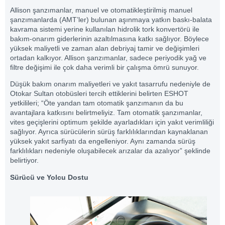
Allison şanzımanlar, manuel ve otomatikleştirilmiş manuel
şanzımanlarda (AMT’ler) bulunan aşınmaya yatkın baskı-balata
kavrama sistemi yerine kullanılan hidrolik tork konvertörü ile
bakım-onarım giderlerinin azaltılmasına katkı sağlıyor. Böylece
yüksek maliyetli ve zaman alan debriyaj tamir ve değişimleri
ortadan kalkıyor. Allison şanzımanlar, sadece periyodik yağ ve
filtre değişimi ile çok daha verimli bir çalışma ömrü sunuyor.
Düşük bakım onarım maliyetleri ve yakıt tasarrufu nedeniyle de
Otokar Sultan otobüsleri tercih ettiklerini belirten ESHOT
yetkilileri; “Öte yandan tam otomatik şanzımanın da bu
avantajlara katkısını belirtmeliyiz. Tam otomatik şanzımanlar,
vites geçişlerini optimum şekilde ayarladıkları için yakıt verimliliği
sağlıyor. Ayrıca sürücülerin sürüş farklılıklarından kaynaklanan
yüksek yakıt sarfiyatı da engelleniyor. Aynı zamanda sürüş
farklılıkları nedeniyle oluşabilecek arızalar da azalıyor” şeklinde
belirtiyor.
Sürücü ve Yolcu Dostu