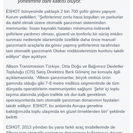
yönetimine dahi katkısı oluyor.”
ESHOT bünyesinde yaklaşık 2 bin 700 şoför görev yapıyor.
Kurum yetkilileri; “Şoförlerimiz zorlu hava koşulları ve parkurlar
da dahil olmak üzere otomatik şanzıman sisteminden
memnunlar. İnsan kaynaklı hataları minimuma indirerek
şoförlere yardımcı olması, güvenli ve konforlu bir sürüş imkânı
sunması nedeniyle idaremizde özellikle daha önce manuel
şanzımanlı araçlarla da görev yapmış şoförlerimiz tarafından
tam otomatik şanzımanlı Otokar midibüslerimizin konforu takdir
ediliyor” diye açıklıyor.
Allison Transmission Türkiye, Orta Doğu ve Bağımsız Devletler
Topluluğu (CIS) Satış Direktörü Berk Gönenç ise konuyla ilgili
açıklamasında; “Allison şanzımanlar, birçok otobüs ürün
gamında olduğu gibi 7-8 metre midibüs segmentinde de tüm
dünyada operatörlerin memnuniyetini sağlıyor. Şehir içi toplu
taşıma alanında yoğun trafikte sık dur-kalk gerektiren
operasyonlarda tam otomatik şanzıman donanımın faydaları
takdir ediliyor. ESHOT, bu anlamda Avrupa geneline
baktığımızda toplu ulaşımda en güzel örneklerden biri” şeklinde
belirtti.
ESHOT, 2013 yılından bu yana farklı araç modellerinde de
Allison tam otomatik şanzıman donanımını kullanmaya devam