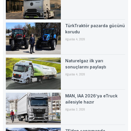
TürkTraktör pazarda gücünü
korudu
Ağustos 4, 2026
Naturelgaz ilk yarı
sonuçlarını paylaştı
Ağustos 4, 2026
MAN, IAA 2026’ya eTruck
ailesiyle hazır
Ağustos 3, 2026
ZF’den şanzımanda