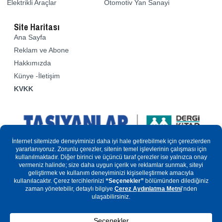
Elektrikli Araçlar
Otomotiv Yan Sanayi
Site Haritası
Ana Sayfa
Reklam ve Abone
Hakkımızda
Künye -İletişim
KVKK
Sitemizde yer alan yazılar ve resimler kısmen veya tamamen
kopyalanamaz. Basın Kanuna göre “yerel-süreli yayın”
kapsamındadır. Basın kanunu ve fikir sanat eserleri kapsamında
tüm hakları yayıncısına aittir.