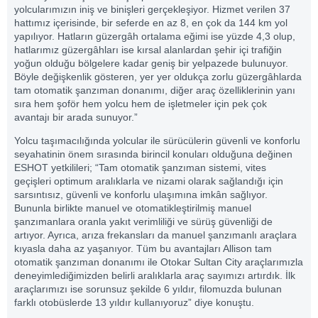
yolcularımızın iniş ve binişleri gerçekleşiyor. Hizmet verilen 37
hattımız içerisinde, bir seferde en az 8, en çok da 144 km yol
yapılıyor. Hatların güzergâh ortalama eğimi ise yüzde 4,3 olup,
hatlarımız güzergâhları ise kırsal alanlardan şehir içi trafiğin
yoğun olduğu bölgelere kadar geniş bir yelpazede bulunuyor.
Böyle değişkenlik gösteren, yer yer oldukça zorlu güzergâhlarda
tam otomatik şanzıman donanımı, diğer araç özelliklerinin yanı
sıra hem şoför hem yolcu hem de işletmeler için pek çok
avantajı bir arada sunuyor.”
Yolcu taşımacılığında yolcular ile sürücülerin güvenli ve konforlu
seyahatinin önem sırasında birincil konuları olduğuna değinen
ESHOT yetkilileri; “Tam otomatik şanzıman sistemi, vites
geçişleri optimum aralıklarla ve nizami olarak sağlandığı için
sarsıntısız, güvenli ve konforlu ulaşımına imkân sağlıyor.
Bununla birlikte manuel ve otomatikleştirilmiş manuel
şanzımanlara oranla yakıt verimliliği ve sürüş güvenliği de
artıyor. Ayrıca, arıza frekansları da manuel şanzımanlı araçlara
kıyasla daha az yaşanıyor. Tüm bu avantajları Allison tam
otomatik şanzıman donanımı ile Otokar Sultan City araçlarımızla
deneyimlediğimizden belirli aralıklarla araç sayımızı artırdık. İlk
araçlarımızı ise sorunsuz şekilde 6 yıldır, filomuzda bulunan
farklı otobüslerde 13 yıldır kullanıyoruz” diye konuştu.