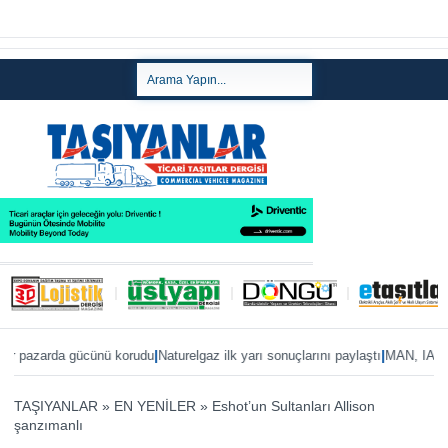
|
|
zarda gücünü korudu
Naturelgaz ilk yarı sonuçlarını paylaştı
MAN, IAA 2026’ya
TAŞIYANLAR
»
EN YENİLER
»
Eshot’un Sultanları Allison
şanzımanlı