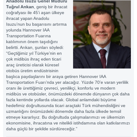
Anadolu Isuzu Genel Müdürü
Tuğrul Arıkan
, geniş bir ihracat
coğrafyası ile 45’i aşan ülkeye
ihracat yapan Anadolu
Isuzu’nun bu başarısını artırma
yolunda Hannover IAA
Transportation Fuarına
katılımının önem taşıdığını
belirtti. Arıkan, şunları söyledi:
“Geçtiğimiz yıl Türkiye’nin en
çok midibüs ihraç eden ticari
araç üreticisi olarak küresel
otobüs üretim endüstrisinin
başlıca paydaşlarını bir araya getiren Hannover IAA
Transportation Fuarı’nda yer alacağız. Yüzde 70’e varan yerlilik
oranı ile ürettiğimiz çevreci, yenilikçi, konforlu ve modern
midibüs ve otobüsler, önümüzdeki dönemde dünyanın çok daha
fazla kentinde yollarda olacak. Global anlamdaki büyüme
hedefimiz doğrultusunda ticari araçtaki Türk mühendisliğini ve
uzmanlığını önümüzdeki dönemde daha fazla ülkede temsil
etmeye kararlıyız. Bu doğrultuda çalışmalarımızı ve ülkemizin
ekonomisine, ihracatına ve nitelikli istihdamına olan katkılarımızı
daha güçlü bir şekilde sürdüreceğiz.”