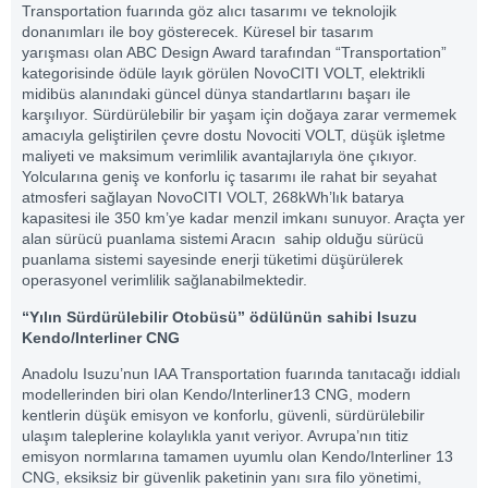
Transportation fuarında göz alıcı tasarımı ve teknolojik
donanımları ile boy gösterecek. Küresel bir tasarım
yarışması olan ABC Design Award tarafından “Transportation”
kategorisinde ödüle layık görülen NovoCITI VOLT, elektrikli
midibüs alanındaki güncel dünya standartlarını başarı ile
karşılıyor. Sürdürülebilir bir yaşam için doğaya zarar vermemek
amacıyla geliştirilen çevre dostu Novociti VOLT, düşük işletme
maliyeti ve maksimum verimlilik avantajlarıyla öne çıkıyor.
Yolcularına geniş ve konforlu iç tasarımı ile rahat bir seyahat
atmosferi sağlayan NovoCITI VOLT, 268kWh’lık batarya
kapasitesi ile 350 km’ye kadar menzil imkanı sunuyor. Araçta yer
alan sürücü puanlama sistemi Aracın sahip olduğu sürücü
puanlama sistemi sayesinde enerji tüketimi düşürülerek
operasyonel verimlilik sağlanabilmektedir.
“Yılın Sürdürülebilir Otobüsü” ödülünün sahibi Isuzu
Kendo/Interliner CNG
Anadolu Isuzu’nun IAA Transportation fuarında tanıtacağı iddialı
modellerinden biri olan Kendo/Interliner13 CNG, modern
kentlerin düşük emisyon ve konforlu, güvenli, sürdürülebilir
ulaşım taleplerine kolaylıkla yanıt veriyor. Avrupa’nın titiz
emisyon normlarına tamamen uyumlu olan Kendo/Interliner 13
CNG, eksiksiz bir güvenlik paketinin yanı sıra filo yönetimi,