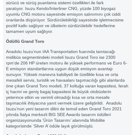
sürücü ve sürüş puanlama sistemi özellikleri ile fark
yaratıyor. Isuzu Kendo/Interliner CNG, yüzde 100 biyogaz
uyumlu CNG motoru sayesinde emisyon salınımını çok ciddi
oranlarda düşürüyor. Sürdürülebilirliği sayesinde işletmecisine
pozitif katkı sağlıyor ve ülkelerin sürdürülebilir hedeflerine
tamamen uyum sağlıyor.
Ödüllü
Grand Toro
Anadolu Isuzu’nun IAA Transportation fuarında tanıtacağı
midibüs segmentindeki modeli Isuzu Grand Toro ise 2300
rpm’de 206 HP üreten motoru ile yüksek performans ve Euro 6-
E emisyon standartlarına uygun düşük emisyon avantajı
sunuyor. Yüksek manevra kabiliyeti ile özellikle kısa ve orta
mesafeli servis, turistik ve havaalanı taşımacılığı gibi alanlarda
öne çıkan Grand Toro modeli, 37 koltuğa varan kapasitesi, ferah
iç hacmi ve geniş bagaj kapasitesi ile büyük otobüslerin
yeterince etkin ve verimli olmadığı kısa ve orta mesafe
taşımacılık ihtiyacına yanıt vermek üzere geliştirildi. Anadolu
Isuzu’nun yeni tasarım dilini de temsil eden Grand Toro 2021
yılında İtalya merkezli BIG SEE Awards tasarım ödülleri
organizasyonunda ‘Ürün Tasarımı’ alanında Mobilite
kategorisinde ‘Silver A’ ödüle layık görülmüştü.