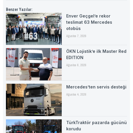
Benzer Yazılar:
Enver Geçgel’e rekor
teslimat 63 Mercedes
otobüs
Ağustos 7, 2026
ÖKN Lojistik’e ilk Master Red
EDITION
Ağustos 6, 2026
Mercedes’ten servis desteği
Ağustos 4, 2026
TürkTraktör pazarda gücünü
korudu