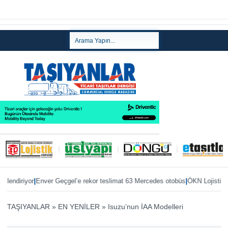
|
|
iriyor
Enver Geçgel’e rekor teslimat 63 Mercedes otobüs
ÖKN Lojistik’e ilk
TAŞIYANLAR
»
EN YENİLER
»
Isuzu’nun İAA Modelleri