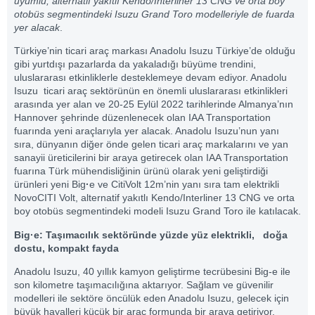
uyumlu, alternatif yakıtlı Kendo/Interliner 13 CNG ve orta boy
otobüs segmentindeki Isuzu Grand Toro modelleriyle de fuarda
yer alacak
.
Türkiye’nin ticari araç markası Anadolu Isuzu Türkiye’de olduğu
gibi yurtdışı pazarlarda da yakaladığı büyüme trendini,
uluslararası etkinliklerle desteklemeye devam ediyor. Anadolu
Isuzu ticari araç sektörünün en önemli uluslararası etkinlikleri
arasında yer alan ve 20-25 Eylül 2022 tarihlerinde Almanya’nın
Hannover şehrinde düzenlenecek olan IAA Transportation
fuarında yeni araçlarıyla yer alacak. Anadolu Isuzu’nun yanı
sıra, dünyanın diğer önde gelen ticari araç markalarını ve yan
sanayii üreticilerini bir araya getirecek olan IAA Transportation
fuarına Türk mühendisliğinin ürünü olarak yeni geliştirdiği
ürünleri yeni Big
·
e ve CitiVolt 12m’nin yanı sıra tam elektrikli
NovoCITI Volt, alternatif yakıtlı Kendo/Interliner 13 CNG ve orta
boy otobüs segmentindeki modeli Isuzu Grand Toro ile katılacak.
Big·e: Taşımacılık sektöründe yüzde yüz elektrikli, doğa
dostu, kompakt fayda
Anadolu Isuzu, 40 yıllık kamyon geliştirme tecrübesini Big-e ile
son kilometre taşımacılığına aktarıyor. Sağlam ve güvenilir
modelleri ile sektöre öncülük eden Anadolu Isuzu, gelecek için
büyük hayalleri küçük bir araç formunda bir araya getiriyor.