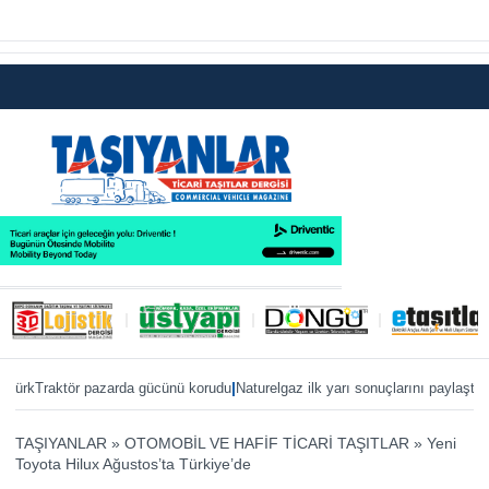
|
|
aktör pazarda gücünü korudu
Naturelgaz ilk yarı sonuçlarını paylaştı
MAN, IAA
TAŞIYANLAR
»
OTOMOBİL VE HAFİF TİCARİ TAŞITLAR
»
Yeni
Toyota Hilux Ağustos’ta Türkiye’de