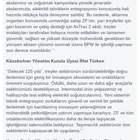
akslarımız ve soğutmalı kamyonlara yönelik jeneratör
akslarımızla, elektrikli tahriklerin entegrasyonu konusunda hali
hazırda oldukça fazla deneyime sahibiz. Bu nedenle, aktarma
organları konusunda uzmanlığa sahip ZF’nin, yarı treylerler için
geri kazanım ve çekiş desteği için AxTrax 2 akslı, treyler
imalatçıları tarafından kolayca monte edilebilen ve tamamen
güvenilir, sağlam ve yüksek düzeyde mühendislik gerektiren bir
yürüyen aksam çözümü sunmak üzere BPW ile işbirliği yapması
son derece mantıklıdır. ”
Kässbohrer Yönetim Kurulu Üyesi İffet Türken
“Gelecek 125 yıla”, treyler sektörünün sürdürülebilirliğe doğru
ilerlemesi için geniş bir inovasyon ekosistemi ve ortaklıkların
önemini vurguluyoruz. Ödüllü, daha uzun ve daha ağır araçlarla
sektörümüzü destekliyoruz. intermodal ürün yelpazemiz ve
halihazırda test edilmiş elektrikli soğutucularımız. Yeni sistemin
teknik entegrasyon zorluklarını güvenli ve verimli bir şekilde
ilerletmek için kanıtlanmış inovasyon yeteneğimize ve
mühendislik yetkinliğimize yatırım yapmaya kararlıyız. ZF ve tüm
ortaklarımızla elektrifikasyonu daha da ileriye taşıyacak
işbirliğimizi sabırsızlıkla bekliyoruz. Taşımacılık sektörünün tüm
sektörlerini kapsayacak bir uygulama.”