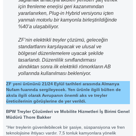
için frenleme enerjisi geri kazanımından
yararlanırken, Plug-in Hybrid versiyonu içten
yanmalı motorlu bir kamyonla birleştirildiğinde
%40’a ulaşabiliyor.
ZF’nin elektrikli treyler çözümü, geleceğin
standartlarını karşılayacak ve ulusal ve
bölgesel düzenlemelere uyacak şekilde
tasarlandı. Düzenlilik sınıflandırması
alındıktan sonra ilk elektrikli römorkların AB
yollarında kullanılması bekleniyor.
ZF yeni ürününü 21/24 Eylül tarihleri arasında Almanya
Nufam fuarında sergileyecek. Yen ürünle ilgili bülten de
aksla ilgili olarak Avrupanın önemli aks ve treyler
üreticilerinin görüşlerine de yer verildi.
BPW Treyler Çözümleri ve Mobilite Hizmetleri İş Birimi Genel
Müdürü Thore Bakker
“Her treylerin güvenilebilecek bir şasiye, süspansiyona ve fren
teknolojisine ihtiyacı vardır. 7,5 tonluk kamyonlara yönelik