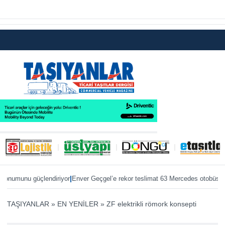
|
|
unu güçlendiriyor
Enver Geçgel’e rekor teslimat 63 Mercedes otobüs
ÖKN Loj
TAŞIYANLAR
»
EN YENİLER
»
ZF elektrikli römork konsepti