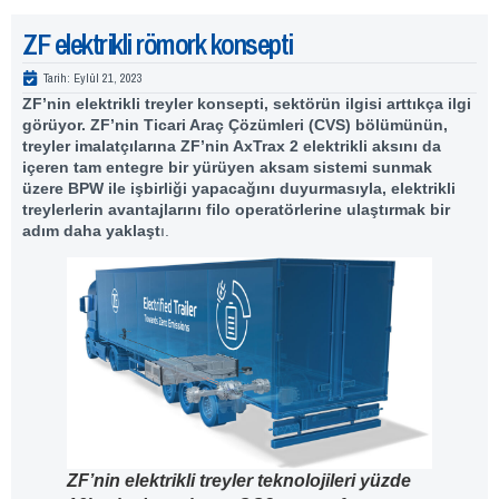
ZF elektrikli römork konsepti
Tarih:
Eylül 21, 2023
ZF’nin elektrikli treyler konsepti, sektörün ilgisi arttıkça ilgi
görüyor. ZF’nin Ticari Araç Çözümleri (CVS) bölümünün,
treyler imalatçılarına ZF’nin AxTrax 2 elektrikli aksını da
içeren tam entegre bir yürüyen aksam sistemi sunmak
üzere BPW ile işbirliği yapacağını duyurmasıyla, elektrikli
treylerlerin avantajlarını filo operatörlerine ulaştırmak bir
adım daha yaklaşt
ı.
ZF’nin elektrikli treyler teknolojileri yüzde