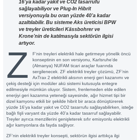
16’ya kadar yakıt ve CO2 tasarrufu
sağlayabiliyor ve Plug-In Hibrit
versiyonuyla bu oran yüzde 40’a kadar
azaltılabilir.
Bu sisteme Aks üreticisi BPW
ve treyler üreticileri Kässbohrer ve
Krone’nin de katılmasıyla sektörün ilgisi
artıyor.
Z
F’nin treyleri elektrikli hale getirmeye yönelik öncü
konseptinin en son versiyonu, Karlsruhe’de
(Almanya) NUFAM ticari araçlar fuarında
sergilenecek. ZF elektrikli treyler çözümü, ZF’nin
AxTrax 2 elektrikli aksının enerji geri kazanımı ve
çekiş desteği için modüler akü sistemi kutusuyla entegre
edilmesiyle mümkün oluyor. Sistem, frenlemeden elde edilen
enerjiyi geri kazanma yeteneği sayesinde, ağır hizmet tipi bir
dizel kamyonu etkili bir şekilde hibrit bir araca dönüştürerek
yüzde 16’ya kadar yakıt ve CO2 tasarrufu sağlayabilirken, isteğe
bağlı fişli varyant da yüzde 40’a kadar tasarruf sağlayabilir.
Treyler ayrıca menzillerini genişleterek sıfır emisyonlu elektrikli
ağır kamyonlara da fayda sağlıyor.
ZF’nin elektrikli treyler konsepti, sektörün ilgisi arttıkça ilgi