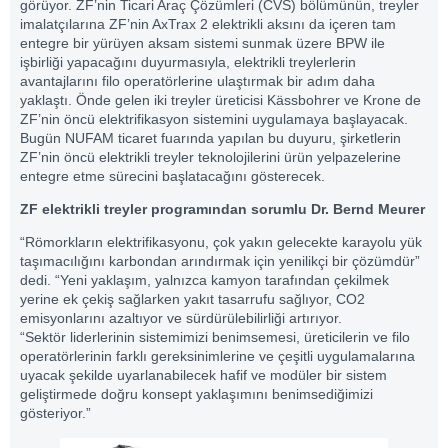
görüyor. ZF’nin Ticari Araç Çözümleri (CVS) bölümünün, treyler
imalatçılarına ZF’nin AxTrax 2 elektrikli aksını da içeren tam
entegre bir yürüyen aksam sistemi sunmak üzere BPW ile
işbirliği yapacağını duyurmasıyla, elektrikli treylerlerin
avantajlarını filo operatörlerine ulaştırmak bir adım daha
yaklaştı. Önde gelen iki treyler üreticisi Kässbohrer ve Krone de
ZF’nin öncü elektrifikasyon sistemini uygulamaya başlayacak.
Bugün NUFAM ticaret fuarında yapılan bu duyuru, şirketlerin
ZF’nin öncü elektrikli treyler teknolojilerini ürün yelpazelerine
entegre etme sürecini başlatacağını gösterecek.
ZF elektrikli treyler programından sorumlu Dr. Bernd Meurer
“Römorkların elektrifikasyonu, çok yakın gelecekte karayolu yük
taşımacılığını karbondan arındırmak için yenilikçi bir çözümdür”
dedi. “Yeni yaklaşım, yalnızca kamyon tarafından çekilmek
yerine ek çekiş sağlarken yakıt tasarrufu sağlıyor, CO2
emisyonlarını azaltıyor ve sürdürülebilirliği artırıyor.
“Sektör liderlerinin sistemimizi benimsemesi, üreticilerin ve filo
operatörlerinin farklı gereksinimlerine ve çeşitli uygulamalarına
uyacak şekilde uyarlanabilecek hafif ve modüler bir sistem
geliştirmede doğru konsept yaklaşımını benimsediğimizi
gösteriyor.”