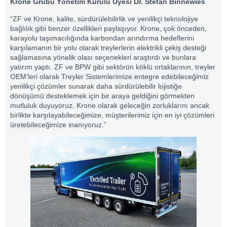
Krone Grubu Yönetim Kurulu Üyesi Dr. Stefan Binnewies
“ZF ve Krone, kalite, sürdürülebilirlik ve yenilikçi teknolojiye
bağlılık gibi benzer özellikleri paylaşıyor. Krone, çok önceden,
karayolu taşımacılığında karbondan arındırma hedeflerini
karşılamanın bir yolu olarak treylerlerin elektrikli çekiş desteği
sağlamasına yönelik olası seçenekleri araştırdı ve bunlara
yatırım yaptı. ZF ve BPW gibi sektörün köklü ortaklarının, treyler
OEM’leri olarak Treyler Sistemlerimize entegre edebileceğimiz
yenilikçi çözümler sunarak daha sürdürülebilir lojistiğe
dönüşümü desteklemek için bir araya geldiğini görmekten
mutluluk duyuyoruz. Krone olarak geleceğin zorluklarını ancak
birlikte karşılayabileceğimize, müşterilerimiz için en iyi çözümleri
üretebileceğimize inanıyoruz.”