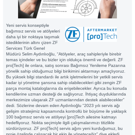
Yeni servis konseptiyle
bağımsız servis ve atölyeleri
daha iyi bir noktaya taşımak
istediklerinin altını çizen ZF
Services Türk Genel
Müdürü Selim Aydınlıoğlu, “Atölyeler, araç sahipleriyle birebir
temas içindeler ve bu bizler için oldukça önemli ve değerli. ZF
pro[Tech] ile onlara, satış sonrası Bağımsız Yenileme Pazarına
yönelik sahip olduğumuz bilgi birikimini aktarmayı amaçlıyoruz.
Bu yüksek bilgi standardı ile artık işletmelerini bir yetkili servis
kadar iyi yönetme şansına sahip olabilecekleri gibi zengin ZF
parça montaj kataloglarına da erişebilecekler. Ayrıca bu konuda
kendilerine uzman desteği de sağlıyoruz. İhtiyaç duyduklarında
merkezimize ulaşarak ZF uzmanlarından destek alabilecekler”
dedi. Sözlerine devam eden Aydınlıoğlu “2023 yılı servis ağı
gelişim stratejimiz kapsamında kontrollü bir büyüme ile yaklaşık
100 bağımsız servis ve atölyeyi [pro]Tech ailesine katmayı
hedefliyoruz. Nokta seçimiyle ilgili çalışmalarımızı titizlikle
sürdürüyoruz. ZF pro[Tech] servis ağını yeni kurduğumuz, bu
proje özelinde çalışacak bir ekip ile yöneteceğiz” diye ekledi.