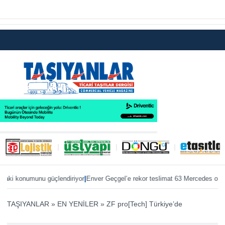
|
|
 konumunu güçlendiriyor
Enver Geçgel’e rekor teslimat 63 Mercedes otobüs
Ö
TAŞIYANLAR
»
EN YENİLER
»
ZF pro[Tech] Türkiye’de