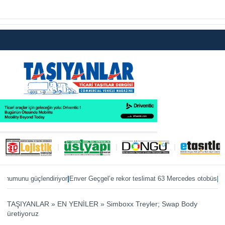
|
|
nu güçlendiriyor
Enver Geçgel’e rekor teslimat 63 Mercedes otobüs
ÖKN Loji
TAŞIYANLAR
»
EN YENİLER
»
Simboxx Treyler; Swap Body
üretiyoruz