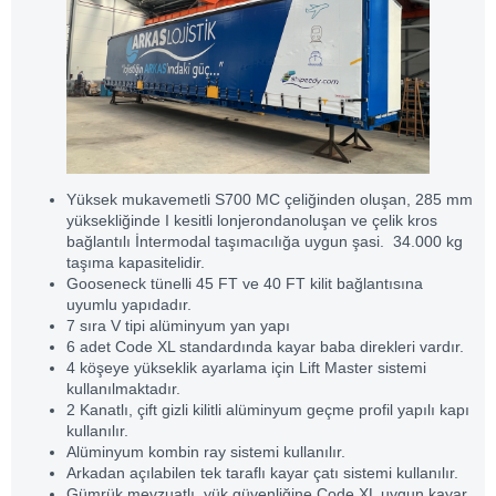
Yüksek mukavemetli S700 MC çeliğinden oluşan, 285 mm
yüksekliğinde I kesitli lonjerondanoluşan ve çelik kros
bağlantılı İntermodal taşımacılığa uygun şasi. 34.000 kg
taşıma kapasitelidir.
Gooseneck tünelli 45 FT ve 40 FT kilit bağlantısına
uyumlu yapıdadır.
7 sıra V tipi alüminyum yan yapı
6 adet Code XL standardında kayar baba direkleri vardır.
4 köşeye yükseklik ayarlama için Lift Master sistemi
kullanılmaktadır.
2 Kanatlı, çift gizli kilitli alüminyum geçme profil yapılı kapı
kullanılır.
Alüminyum kombin ray sistemi kullanılır.
Arkadan açılabilen tek taraflı kayar çatı sistemi kullanılır.
Gümrük mevzuatlı, yük güvenliğine Code XL uygun kayar