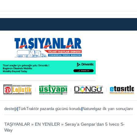
|
|
desteği
TürkTraktör pazarda gücünü korudu
Naturelgaz ilk yarı sonuçlarını pay
TAŞIYANLAR
»
EN YENİLER
»
Seray’a Genpar’dan 5 Iveco S-
Way