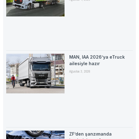
MAN, IAA 2026’ya eTruck
ailesiyle hazır
Ağustos 3, 2026
ZF’den şanzımanda