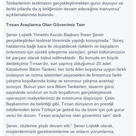
Tankerlerinin teslimatını gerçekleştirmekten gurur duyuyor ve
ileriki yıllarda da iş birliğimizin devam edeceğine inanıyoruz”
açıklamalarında bulundu.
Tırsan Araçlarına Olan Güvenimiz Tam
Şener Lojistik Yönetim Kurulu Başkanı İhsan Şener
gerçekleştirilen teslimat töreninde yaptığı konuşmada;” Süreç
hatalarına bağlı kaza ile oluşabilecek risklerin ve kayıpların
önlenmesi için sürekli iyileştirme süreçleri, şirket kültürümüzün
bir parçası olarak kabul edilmektedir. Bu konuda en büyük
destekçimiz Tırsan’dır, son yapmış olduğumuz 20 adet
Kässbohrer Bitüm Tankeri, her türlü iklim koşuluna uygun farklı
izolasyon ve ısıtma sistemleri seçenekleri ile firmamıza farklı
çalışma koşullarında kolay ve sorunsuz çalışma avantajı
sunuyor. Bunun yanı sıra Bitüm Tankerleri, tasarım gücü
sayesinde sınıfının en hızlı boşaltımını gerçekleştirerek
operasyon maliyetlerimizi de minimuma düşürüyor. Çetin
Başkanımın da belirttiği gibi, Tırsan dünyanın en prestijli
ödüllerinden birini Türkiye’ye getirdi bu da bizim için çok gurur
verici bir durum. Tırsan araçlarına olan güvenimiz tam” dedi.
Şener, sözlerine şöyle devam etti;” Şener Lojistik olarak,
müşterilerimizin gereksinimlerine ve onların yorumlarına,