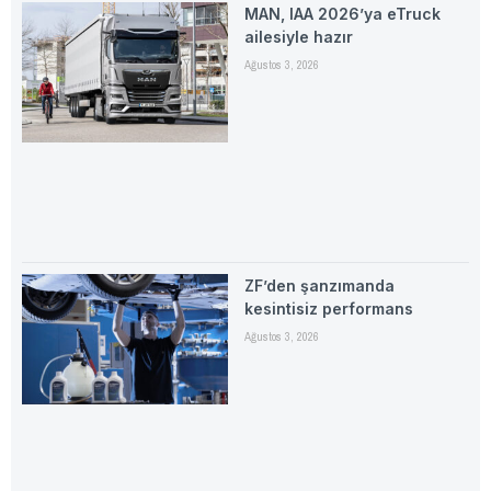
MAN, IAA 2026’ya eTruck
ailesiyle hazır
Ağustos 3, 2026
ZF’den şanzımanda
kesintisiz performans
Ağustos 3, 2026