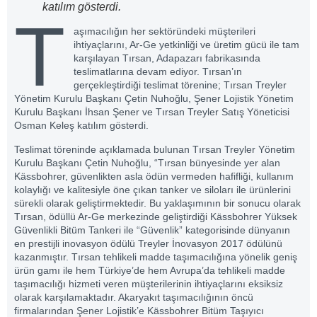
katılım gösterdi.
T
aşımacılığın her sektöründeki müşterileri
ihtiyaçlarını, Ar-Ge yetkinliği ve üretim gücü ile tam
karşılayan Tırsan, Adapazarı fabrikasında
teslimatlarına devam ediyor. Tırsan’ın
gerçekleştirdiği teslimat törenine; Tırsan Treyler
Yönetim Kurulu Başkanı Çetin Nuhoğlu, Şener Lojistik Yönetim
Kurulu Başkanı İhsan Şener ve Tırsan Treyler Satış Yöneticisi
Osman Keleş katılım gösterdi.
Teslimat töreninde açıklamada bulunan Tırsan Treyler Yönetim
Kurulu Başkanı Çetin Nuhoğlu, “Tırsan bünyesinde yer alan
Kässbohrer, güvenlikten asla ödün vermeden hafifliği, kullanım
kolaylığı ve kalitesiyle öne çıkan tanker ve siloları ile ürünlerini
sürekli olarak geliştirmektedir. Bu yaklaşımının bir sonucu olarak
Tırsan, ödüllü Ar-Ge merkezinde geliştirdiği Kässbohrer Yüksek
Güvenlikli Bitüm Tankeri ile “Güvenlik” kategorisinde dünyanın
en prestijli inovasyon ödülü Treyler İnovasyon 2017 ödülünü
kazanmıştır. Tırsan tehlikeli madde taşımacılığına yönelik geniş
ürün gamı ile hem Türkiye’de hem Avrupa’da tehlikeli madde
taşımacılığı hizmeti veren müşterilerinin ihtiyaçlarını eksiksiz
olarak karşılamaktadır. Akaryakıt taşımacılığının öncü
firmalarından Şener Lojistik’e Kässbohrer Bitüm Taşıyıcı