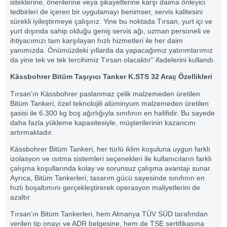
isteklerine, önerilerine veya şikayetlerine karşı daima önleyici
tedbirleri de içeren bir uygulamayı benimser, servis kalitesini
sürekli iyileştirmeye çalışırız. Yine bu noktada Tırsan, yurt içi ve
yurt dışında sahip olduğu geniş servis ağı, uzman personeli ve
ihtiyacımızı tam karşılayan hızlı hizmetleri ile her daim
yanımızda. Önümüzdeki yıllarda da yapacağımız yatırımlarımız
da yine tek ve tek tercihimiz Tırsan olacaktır” ifadelerini kullandı.
Kässbohrer Bitüm Taşıyıcı Tanker K.STS 32 Araç Özellikleri
Tırsan’ın Kässbohrer paslanmaz çelik malzemeden üretilen
Bitüm Tankeri, özel teknolojili alüminyum malzemeden üretilen
şasisi ile 6.300 kg boş ağırlığıyla sınıfının en hafifidir. Bu sayede
daha fazla yükleme kapasitesiyle, müşterilerinin kazancını
artırmaktadır.
Kässbohrer Bitüm Tankeri, her türlü iklim koşuluna uygun farklı
izolasyon ve ısıtma sistemleri seçenekleri ile kullanıcıların farklı
çalışma koşullarında kolay ve sorunsuz çalışma avantajı sunar.
Ayrıca, Bitüm Tankerleri, tasarım gücü sayesinde sınıfının en
hızlı boşaltımını gerçekleştirerek operasyon maliyetlerini de
azaltır.
Tırsan’ın Bitüm Tankerleri, hem Almanya TÜV SÜD tarafından
verilen tip onayı ve ADR belgesine, hem de TSE sertifikasına