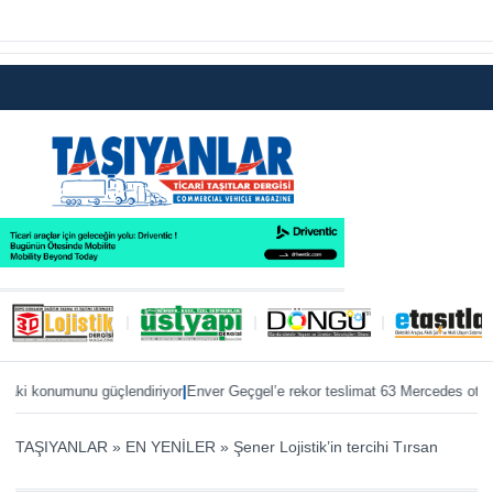
|
|
 konumunu güçlendiriyor
Enver Geçgel’e rekor teslimat 63 Mercedes otobüs
Ö
TAŞIYANLAR
»
EN YENİLER
»
Şener Lojistik’in tercihi Tırsan