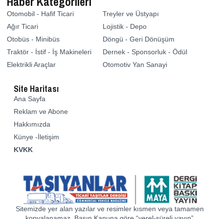
Haber Kategorileri
Otomobil - Hafif Ticari
Treyler ve Üstyapı
Ağır Ticari
Lojistik - Depo
Otobüs - Minibüs
Döngü - Geri Dönüşüm
Traktör - İstif - İş Makineleri
Dernek - Sponsorluk - Ödül
Elektrikli Araçlar
Otomotiv Yan Sanayi
Site Haritası
Ana Sayfa
Reklam ve Abone
Hakkımızda
Künye -İletişim
KVKK
Sitemizde yer alan yazılar ve resimler kısmen veya tamamen
kopyalanamaz. Basın Kanuna göre “yerel-süreli yayın”