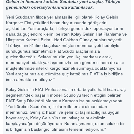
Gelsin’in filosuna kattılan Scudolar yeni araçlar, Türkiye
genelindeki operasyonlarında kullanılacak.
Yeni Scudoarın filoda yer alması ile ilgili olarak Kolay Gelsin
Kargo ve Fiat yetkilileri basın duyurusunda görüşlerini
açıkladılar. Yeni araçlarla, Türkiye genelindeki operasyonlarını
daha da güçlendirdiklerini belirten Kolay Gelsin Hat Planlama ve
Ulaştırma Kıdemli Birim Lideri Gökhan Güney, şunları söyledi:
“Türkiye’nin 81 iline koşulsuz müşteri memnuniyeti hedefiyle
sunduğumuz hizmetimizi Fiat Scudo araçlarımızla
güçlendireceğiz. Sektörümüzün yenilikçi markası olarak,
memnuniyet odaklı yaklaşımımızla hem gönderici hem de alıcı
müşterilerimize nitelikli kargo hizmeti sunmaya odaklanıyoruz.
Yeni araçlarımızla gücümüze güç kattığımız FIAT’la iş birliğine
imza atmaktan mutluyuz.”
Kolay Gelsin’in FIAT Professional’ın orta boyutlu hafif ticari araç
segmentindeki başarılı modeli Scudo’yu tercih ettiğini belirten
FIAT Satış Direktörü Mahmut Karacan ise şu açıklamayı yaptı:
“Yerli üretim Scudo’nun, filoların ilk tercihi olmasından
memnunuz. Geniş iç hacmi ve şehir içi taşımacılığına uygun
boyutlarıyla, Kolay Gelsin’in tüm ihtiyaçlarını eksiksiz
karşılayacağını düşünüyorum. Bu anlaşmanın, uzun soluklu bir
iş birliğimizin başlangıcı olmasını temenni ediyorum.”