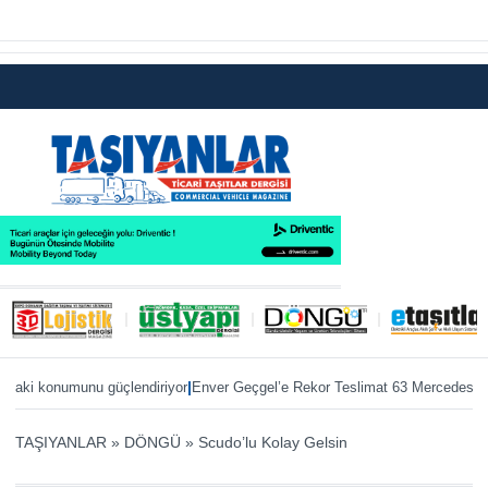
|
i konumunu güçlendiriyor
Enver Geçgel’e Rekor Teslimat 63 Mercedes otobü
TAŞIYANLAR
»
DÖNGÜ
»
Scudo’lu Kolay Gelsin