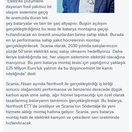
“Elektrikli çözümlere
dayanan fosil yakıtsız bir
ulaşım sistemine geçiş
ile aramızda duran tek
şey bataryalar ve tam bir şarj altyapısı. Bugün açılışını
gerçekleştirdiğimiz bu tesis ile batarya montajına geçişi
hızlandıracak en önemli unsurlardan birine sahip olduk. Burada
en iyi performansa sahip yakıt hücrelerinin montajı
gerçekleştirilecek. Scania olarak, 2030 yılında satışlarımızın
yüzde 50’sinin elektrikli araç satışı olmasını hedefliyoruz. Daha
ileriye bakıldığında ise, her ulaşım sisteminin elektrikli olacağına
inanıyoruz. Bu yeni batarya montaj tesisi için yaptığımız yaklaşık
125 Milyon Euro’luk yatırım da bu düşüncemizin bir kanıtı
niteliğinde” dedi.
Scania, Nisan ayında Northvolt ile gerçekleştirdiği iş birliği
sonucu olağanüstü performansa ve benzersiz derecede düşük
karbon ayak izine sahip, ağır hizmet taşımacılığı için özel olarak
tasarlanmış bataryanın tanıtımını gerçekleştirmişti. Bu batarya,
Northvolt ETT’de üretiliyor ve Scania’nın Södertälje’de yeni
hizmete aldığı montaj hattına geliyor. Scania, yeni batarya
montaj hattı ile elektrikli kamyon ve çekicilerin seri üretiminde
hızlandıracak.