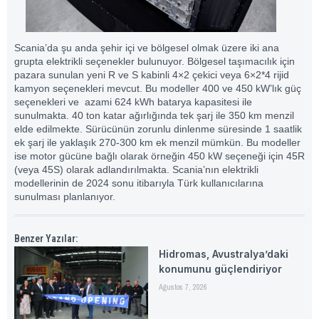
Scania’da şu anda şehir içi ve bölgesel olmak üzere iki ana
grupta elektrikli seçenekler bulunuyor. Bölgesel taşımacılık için
pazara sunulan yeni R ve S kabinli 4×2 çekici veya 6×2*4 rijid
kamyon seçenekleri mevcut. Bu modeller 400 ve 450 kW’lık güç
seçenekleri ve azami 624 kWh batarya kapasitesi ile
sunulmakta. 40 ton katar ağırlığında tek şarj ile 350 km menzil
elde edilmekte. Sürücünün zorunlu dinlenme süresinde 1 saatlik
ek şarj ile yaklaşık 270-300 km ek menzil mümkün. Bu modeller
ise motor gücüne bağlı olarak örneğin 450 kW seçeneği için 45R
(veya 45S) olarak adlandırılmakta. Scania’nın elektrikli
modellerinin de 2024 sonu itibarıyla Türk kullanıcılarına
sunulması planlanıyor.
Benzer Yazılar:
Hidromas, Avustralya’daki
konumunu güçlendiriyor
Ağustos 7, 2026