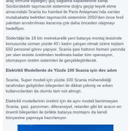
araç ömrüne eşdeğer) güç sağlama kapasitesine sahip.
Sürdürülebilir taşımacılık sistemine doğru geçişi teşvik etme
amacındaki Scania bu hamlesi ile Paris Anlaşması’nda varılan
mutabakatta belirtilen taşımacılık sisteminin 2050’den önce fosil
yakıttan arındırılması kararına çok daha önceden ulaşmayı
hedefliyor.
Södertälje’de 18 bin metrekarelik yeni batarya montaj tesisinde
konusunda uzman yüzde 40’ı kadın çalışan olmak üzere toplam
550 personel görev yapıyor. Scania şasi hattının hemen yanında
yer alan tesiste üretimden teslimata kadar tüm operasyon,
otomasyon üretim sistemleri ile gerçekleştirilecek.
Elektrikli Modellerde de Yüzde 100 Scania için dev adım
Scania, Super modeli için yüzde 100 Scania mühendisliği
tarafından geliştirilen bileşenleri ile dikkat çekmiş ve erken
kullanıcılardan da olumlu tam not almıştı.
Elektrikli modellerinin üretimi için de aynı modeli benimseyen
Scania, şasi, şanzıman, diferansiyel, retarder gibi bir aracın en
önemli bileşenleri ile birlikte batarya montajını da kendi
bünyesine yapmaya hazırlanıyor.