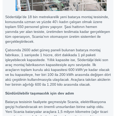
Södertälje’de 18 bin metrekarelik yeni batarya montaj tesisinde,
konusunda uzman ve yüzde 40’ı kadın çalışan olmak üzere
toplam 550 personel görev yapıyor. Şasi hattının hemen
yanında yer alan tesiste, üretimden teslimata kadar gerçekleşen
tüm operasyon, Scania’nın otomasyon üretim sistemleri ile
gerçekleştirilecek.
Çatısında 2600 adet güneş paneli bulunan batarya montaj
fabrikası, 1 saniyede 1 hücre, dört dakikada 1 pil paketi
işleyebilecek kapasitede. Yıllık kapasite ise, Södertälje’deki son
araç montaj fabrikasının kapasitesiyle aynı seviyede. İlk
araçların toplam kurulu akü kapasitesi 600 kWh’ye kadar olacak
ve bu kapasiteye, her biri 100 ila 200 kWh arasında değişen dört
akü çeşidinin kullanılmasıyla ulaşılacak. Araçlara takılan akülerin
her birinin ağırlığı 600 ila 1.200 kilo arasında olacak.
Sürdürülebilir taşımacılık için dev adım
Batarya tesisinin faaliyete geçmesiyle Scania, elektrifikasyona
geçişi hızlandıracak en önemli unsurlardan birine sahip oldu.
Yeni Scania bataryalar araçlara 1,5 milyon kilometre (ağır ticari