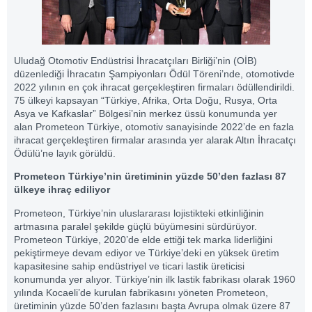
Uludağ Otomotiv Endüstrisi İhracatçıları Birliği’nin (OİB)
düzenlediği İhracatın Şampiyonları Ödül Töreni’nde, otomotivde
2022 yılının en çok ihracat gerçekleştiren firmaları ödüllendirildi.
75 ülkeyi kapsayan “Türkiye, Afrika, Orta Doğu, Rusya, Orta
Asya ve Kafkaslar” Bölgesi’nin merkez üssü konumunda yer
alan Prometeon Türkiye, otomotiv sanayisinde 2022’de en fazla
ihracat gerçekleştiren firmalar arasında yer alarak Altın İhracatçı
Ödülü’ne layık görüldü.
Prometeon Türkiye’nin üretiminin yüzde 50’den fazlası 87
ülkeye ihraç ediliyor
Prometeon, Türkiye’nin uluslararası lojistikteki etkinliğinin
artmasına paralel şekilde güçlü büyümesini sürdürüyor.
Prometeon Türkiye, 2020’de elde ettiği tek marka liderliğini
pekiştirmeye devam ediyor ve Türkiye’deki en yüksek üretim
kapasitesine sahip endüstriyel ve ticari lastik üreticisi
konumunda yer alıyor. Türkiye’nin ilk lastik fabrikası olarak 1960
yılında Kocaeli’de kurulan fabrikasını yöneten Prometeon,
üretiminin yüzde 50’den fazlasını başta Avrupa olmak üzere 87