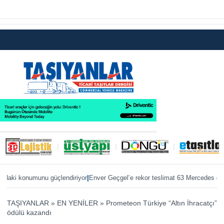
|
|
i konumunu güçlendiriyor
Enver Geçgel’e rekor teslimat 63 Mercedes otobüs
TAŞIYANLAR
»
EN YENİLER
»
Prometeon Türkiye “Altın İhracatçı”
ödülü kazandı