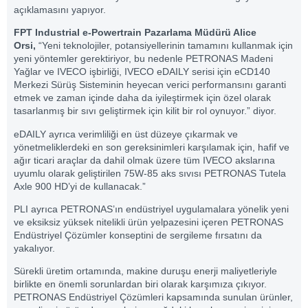
açıklamasını yapıyor.
FPT Industrial e-Powertrain Pazarlama Müdürü Alice
Orsi,
“Yeni teknolojiler, potansiyellerinin tamamını kullanmak için
yeni yöntemler gerektiriyor, bu nedenle PETRONAS Madeni
Yağlar ve IVECO işbirliği, IVECO eDAILY serisi için eCD140
Merkezi Sürüş Sisteminin heyecan verici performansını garanti
etmek ve zaman içinde daha da iyileştirmek için özel olarak
tasarlanmış bir sıvı geliştirmek için kilit bir rol oynuyor.” diyor.
eDAILY ayrıca verimliliği en üst düzeye çıkarmak ve
yönetmeliklerdeki en son gereksinimleri karşılamak için, hafif ve
ağır ticari araçlar da dahil olmak üzere tüm IVECO akslarına
uyumlu olarak geliştirilen 75W-85 aks sıvısı PETRONAS Tutela
Axle 900 HD’yi de kullanacak.”
PLI ayrıca PETRONAS’ın endüstriyel uygulamalara yönelik yeni
ve eksiksiz yüksek nitelikli ürün yelpazesini içeren PETRONAS
Endüstriyel Çözümler konseptini de sergileme fırsatını da
yakalıyor.
Sürekli üretim ortamında, makine duruşu enerji maliyetleriyle
birlikte en önemli sorunlardan biri olarak karşımıza çıkıyor.
PETRONAS Endüstriyel Çözümleri kapsamında sunulan ürünler,