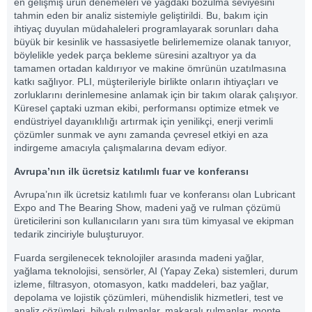
en gelişmiş ürün denemeleri ve yağdaki bozulma seviyesini
tahmin eden bir analiz sistemiyle geliştirildi. Bu, bakım için
ihtiyaç duyulan müdahaleleri programlayarak sorunları daha
büyük bir kesinlik ve hassasiyetle belirlememize olanak tanıyor,
böylelikle yedek parça bekleme süresini azaltıyor ya da
tamamen ortadan kaldırıyor ve makine ömrünün uzatılmasına
katkı sağlıyor. PLI, müşterileriyle birlikte onların ihtiyaçları ve
zorluklarını derinlemesine anlamak için bir takım olarak çalışıyor.
Küresel çaptaki uzman ekibi, performansı optimize etmek ve
endüstriyel dayanıklılığı artırmak için yenilikçi, enerji verimli
çözümler sunmak ve aynı zamanda çevresel etkiyi en aza
indirgeme amacıyla çalışmalarına devam ediyor.
Avrupa’nın ilk ücretsiz katılımlı fuar ve konferansı
Avrupa’nın ilk ücretsiz katılımlı fuar ve konferansı olan Lubricant
Expo and The Bearing Show, madeni yağ ve rulman çözümü
üreticilerini son kullanıcıların yanı sıra tüm kimyasal ve ekipman
tedarik zinciriyle buluşturuyor.
Fuarda sergilenecek teknolojiler arasında madeni yağlar,
yağlama teknolojisi, sensörler, AI (Yapay Zeka) sistemleri, durum
izleme, filtrasyon, otomasyon, katkı maddeleri, baz yağlar,
depolama ve lojistik çözümleri, mühendislik hizmetleri, test ve
analiz çözümleri, bilyalı rulmanlar, makaralı rulmanlar, monte