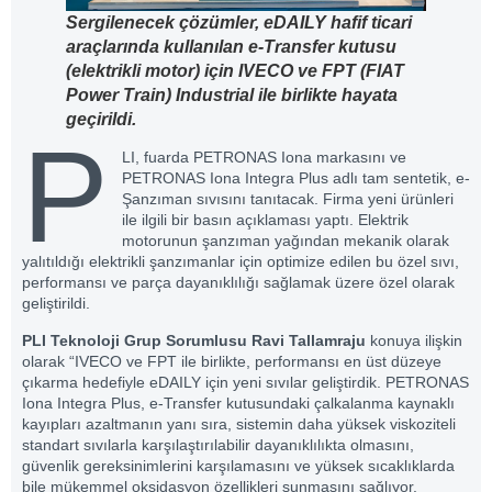
Sergilenecek çözümler, eDAILY hafif ticari
araçlarında kullanılan e-Transfer kutusu
(elektrikli motor) için IVECO ve FPT (FIAT
Power Train) Industrial ile birlikte hayata
geçirildi.
P
LI, fuarda PETRONAS Iona markasını ve
PETRONAS Iona Integra Plus adlı tam sentetik, e-
Şanzıman sıvısını tanıtacak. Firma yeni ürünleri
ile ilgili bir basın açıklaması yaptı. Elektrik
motorunun şanzıman yağından mekanik olarak
yalıtıldığı elektrikli şanzımanlar için optimize edilen bu özel sıvı,
performansı ve parça dayanıklılığı sağlamak üzere özel olarak
geliştirildi.
PLI Teknoloji Grup Sorumlusu Ravi Tallamraju
konuya ilişkin
olarak “IVECO ve FPT ile birlikte, performansı en üst düzeye
çıkarma hedefiyle eDAILY için yeni sıvılar geliştirdik. PETRONAS
Iona Integra Plus, e-Transfer kutusundaki çalkalanma kaynaklı
kayıpları azaltmanın yanı sıra, sistemin daha yüksek viskoziteli
standart sıvılarla karşılaştırılabilir dayanıklılıkta olmasını,
güvenlik gereksinimlerini karşılamasını ve yüksek sıcaklıklarda
bile mükemmel oksidasyon özellikleri sunmasını sağlıyor.