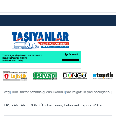
|
|
ği
TürkTraktör pazarda gücünü korudu
Naturelgaz ilk yarı sonuçlarını paylaştı
TAŞIYANLAR
»
DÖNGÜ
»
Petronas, Lubricant Expo 2023’te