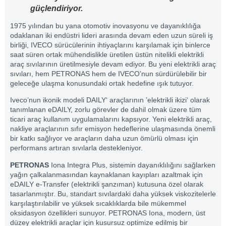
güçlendiriyor.
1975 yılından bu yana otomotiv inovasyonu ve dayanıklılığa
odaklanan iki endüstri lideri arasında devam eden uzun süreli iş
birliği, IVECO sürücülerinin ihtiyaçlarını karşılamak için binlerce
saat süren ortak mühendislikle üretilen üstün nitelikli elektrikli
araç sıvılarının üretilmesiyle devam ediyor. Bu yeni elektrikli araç
sıvıları, hem PETRONAS hem de IVECO’nun sürdürülebilir bir
geleceğe ulaşma konusundaki ortak hedefine ışık tutuyor.
Iveco’nun ikonik modeli DAILY‘ araçlarının ’elektrikli ikizi‘ olarak
tanımlanan eDAILY, zorlu görevler de dahil olmak üzere tüm
ticari araç kullanım uygulamalarını kapsıyor. Yeni elektrikli araç,
nakliye araçlarının sıfır emisyon hedeflerine ulaşmasında önemli
bir katkı sağlıyor ve araçların daha uzun ömürlü olması için
performans artıran sıvılarla destekleniyor.
PETRONAS
Iona Integra Plus, sistemin dayanıklılığını sağlarken
yağın çalkalanmasından kaynaklanan kayıpları azaltmak için
eDAILY e-Transfer (elektrikli şanzıman) kutusuna özel olarak
tasarlanmıştır. Bu, standart sıvılardaki daha yüksek viskozitelerle
karşılaştırılabilir ve yüksek sıcaklıklarda bile mükemmel
oksidasyon özellikleri sunuyor. PETRONAS Iona, modern, üst
düzey elektrikli araçlar için kusursuz optimize edilmiş bir