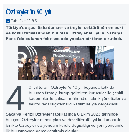
Öztreyler’in 40. yılı
Tarih:
Ekim 17, 2023
Türkiye’de şasi üstü damper ve treyler sektörünün en eski
ve köklü firmalarından biri olan Öztreyler 40. yılını Sakarya
Ferizli’de bulunan fabrikasında yapılan bir törenle kutladı.
4
0. yıl töreni Öztreyler’e 40 yıl boyunca katkıda
bulunan firmayı kurup geliştiren kurucular ile çeşitli
kademelerde çalışan mühendis, teknik yöneticiler ve
sektör tedarikçi/temsilci katılımlarıyla gerçekleşti.
Sakarya Ferizli Öztreyler fabrikasında 6 Ekim 2023 tarihinde
buluşan Öztreyler mensupları ve davetliler 40. yıl kutlaması ile
birlikte Öztreyler’de yönetim kurulu değişikliği ve yeni yönetimle
ilk buluşmayıda gerçekleştirmiş oldular.