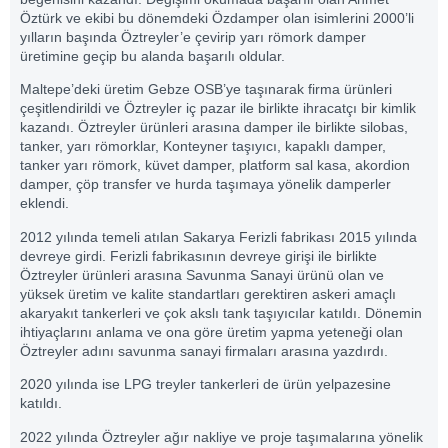
Öztürk ve ekibi bu dönemdeki Özdamper olan isimlerini 2000’li
yılların başında Öztreyler’e çevirip yarı römork damper
üretimine geçip bu alanda başarılı oldular.
Maltepe’deki üretim Gebze OSB’ye taşınarak firma ürünleri
çeşitlendirildi ve Öztreyler iç pazar ile birlikte ihracatçı bir kimlik
kazandı. Öztreyler ürünleri arasına damper ile birlikte silobas,
tanker, yarı römorklar, Konteyner taşıyıcı, kapaklı damper,
tanker yarı römork, küvet damper, platform sal kasa, akordion
damper, çöp transfer ve hurda taşımaya yönelik damperler
eklendi.
2012 yılında temeli atılan Sakarya Ferizli fabrikası 2015 yılında
devreye girdi. Ferizli fabrikasının devreye girişi ile birlikte
Öztreyler ürünleri arasına Savunma Sanayi ürünü olan ve
yüksek üretim ve kalite standartları gerektiren askeri amaçlı
akaryakıt tankerleri ve çok akslı tank taşıyıcılar katıldı. Dönemin
ihtiyaçlarını anlama ve ona göre üretim yapma yeteneği olan
Öztreyler adını savunma sanayi firmaları arasına yazdırdı.
2020 yılında ise LPG treyler tankerleri de ürün yelpazesine
katıldı.
2022 yılında Öztreyler ağır nakliye ve proje taşımalarına yönelik