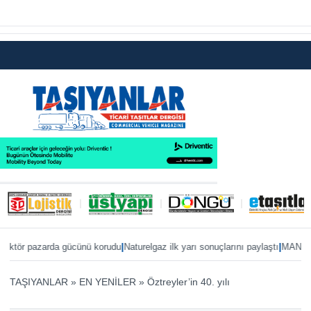
|
|
azarda gücünü korudu
Naturelgaz ilk yarı sonuçlarını paylaştı
MAN, IAA 2026’ya
TAŞIYANLAR
»
EN YENİLER
»
Öztreyler’in 40. yılı