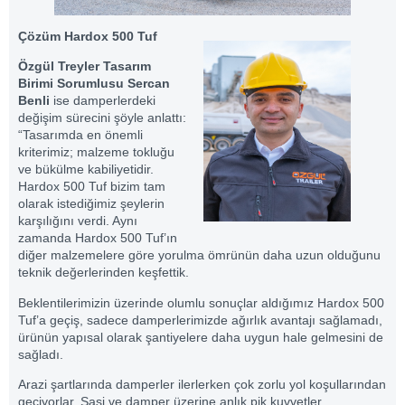
Çözüm Hardox 500 Tuf
Özgül Treyler Tasarım
Birimi Sorumlusu Sercan
Benli
ise damperlerdeki
değişim sürecini şöyle anlattı:
“Tasarımda en önemli
kriterimiz; malzeme tokluğu
ve bükülme kabiliyetidir.
Hardox 500 Tuf bizim tam
olarak istediğimiz şeylerin
karşılığını verdi. Aynı
zamanda Hardox 500 Tuf’ın
diğer malzemelere göre yorulma ömrünün daha uzun olduğunu
teknik değerlerinden keşfettik.
Beklentilerimizin üzerinde olumlu sonuçlar aldığımız Hardox 500
Tuf’a geçiş, sadece damperlerimizde ağırlık avantajı sağlamadı,
ürünün yapısal olarak şantiyelere daha uygun hale gelmesini de
sağladı.
Arazi şartlarında damperler ilerlerken çok zorlu yol koşullarından
geçiyorlar. Şasi ve damper üzerine anlık pik kuvvetler