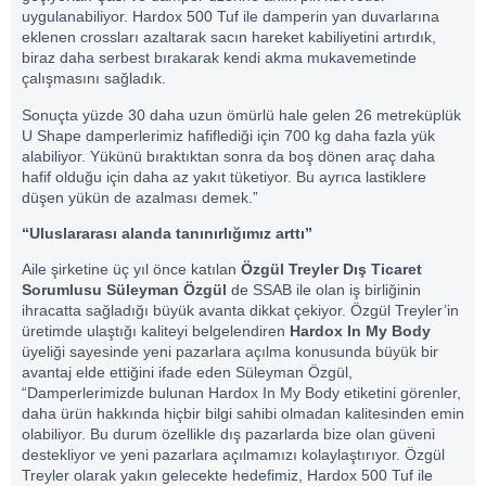
uygulanabiliyor. Hardox 500 Tuf ile damperin yan duvarlarına
eklenen crossları azaltarak sacın hareket kabiliyetini artırdık,
biraz daha serbest bırakarak kendi akma mukavemetinde
çalışmasını sağladık.
Sonuçta yüzde 30 daha uzun ömürlü hale gelen 26 metreküplük
U Shape damperlerimiz hafiflediği için 700 kg daha fazla yük
alabiliyor. Yükünü bıraktıktan sonra da boş dönen araç daha
hafif olduğu için daha az yakıt tüketiyor. Bu ayrıca lastiklere
düşen yükün de azalması demek.”
“Uluslararası alanda tanınırlığımız arttı”
Aile şirketine üç yıl önce katılan
Özgül Treyler Dış Ticaret
Sorumlusu Süleyman Özgül
de SSAB ile olan iş birliğinin
ihracatta sağladığı büyük avanta dikkat çekiyor. Özgül Treyler’in
üretimde ulaştığı kaliteyi belgelendiren
Hardox In My Body
üyeliği sayesinde yeni pazarlara açılma konusunda büyük bir
avantaj elde ettiğini ifade eden Süleyman Özgül,
“Damperlerimizde bulunan Hardox In My Body etiketini görenler,
daha ürün hakkında hiçbir bilgi sahibi olmadan kalitesinden emin
olabiliyor. Bu durum özellikle dış pazarlarda bize olan güveni
destekliyor ve yeni pazarlara açılmamızı kolaylaştırıyor. Özgül
Treyler olarak yakın gelecekte hedefimiz, Hardox 500 Tuf ile