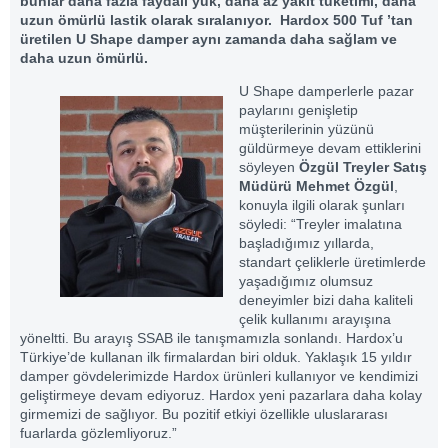
bunlar daha fazla faydalı yük, daha az yakıt tüketimi, daha
uzun ömürlü lastik olarak sıralanıyor. Hardox 500 Tuf ’tan
üretilen U Shape damper aynı zamanda daha sağlam ve
daha uzun ömürlü.
U Shape damperlerle pazar
paylarını genişletip
müşterilerinin yüzünü
güldürmeye devam ettiklerini
söyleyen
Özgül Treyler Satış
Müdürü Mehmet Özgül
,
konuyla ilgili olarak şunları
söyledi: “Treyler imalatına
başladığımız yıllarda,
standart çeliklerle üretimlerde
yaşadığımız olumsuz
deneyimler bizi daha kaliteli
çelik kullanımı arayışına
yöneltti. Bu arayış SSAB ile tanışmamızla sonlandı. Hardox’u
Türkiye’de kullanan ilk firmalardan biri olduk. Yaklaşık 15 yıldır
damper gövdelerimizde Hardox ürünleri kullanıyor ve kendimizi
geliştirmeye devam ediyoruz. Hardox yeni pazarlara daha kolay
girmemizi de sağlıyor. Bu pozitif etkiyi özellikle uluslararası
fuarlarda gözlemliyoruz.”