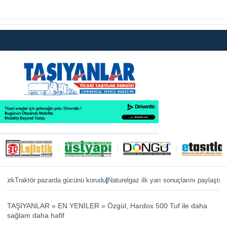
|
|
aktör pazarda gücünü korudu
Naturelgaz ilk yarı sonuçlarını paylaştı
MAN, IAA
TAŞIYANLAR
»
EN YENİLER
»
Özgül, Hardox 500 Tuf ile daha
sağlam daha hafif