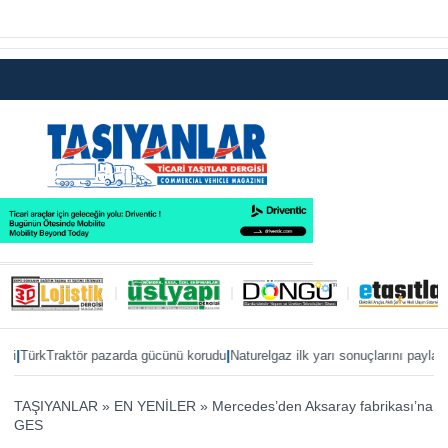
|
|
ürkTraktör pazarda gücünü korudu
Naturelgaz ilk yarı sonuçlarını paylaştı
MAN
TAŞIYANLAR
»
EN YENİLER
»
Mercedes’den Aksaray fabrikası’na
GES