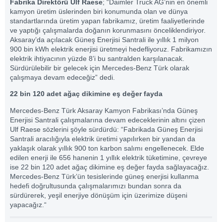
Fabrika Direktörü
Ulf Raese
; “Daimler Truck AG’nin en önemli
kamyon üretim üslerinden biri konumunda olan ve dünya
standartlarında üretim yapan fabrikamız, üretim faaliyetlerinde
ve yaptığı çalışmalarda doğanın korunmasını önceliklendiriyor.
Aksaray’da açılacak Güneş Enerjisi Santrali ile yıllık 1 milyon
900 bin kWh elektrik enerjisi üretmeyi hedefliyoruz. Fabrikamızın
elektrik ihtiyacının yüzde 8’i bu santralden karşılanacak.
Sürdürülebilir bir gelecek için Mercedes-Benz Türk olarak
çalışmaya devam edeceğiz” dedi.
22 bin 120 adet ağaç dikimine eş değer fayda
Mercedes-Benz Türk Aksaray Kamyon Fabrikası’nda Güneş
Enerjisi Santrali çalışmalarına devam edeceklerinin altını çizen
Ulf Raese sözlerini şöyle sürdürdü: “Fabrikada Güneş Enerjisi
Santrali aracılığıyla elektrik üretimi yapılırken bir yandan da
yaklaşık olarak yıllık 900 ton karbon salımı engellenecek. Elde
edilen enerji ile 656 hanenin 1 yıllık elektrik tüketimine, çevreye
ise 22 bin 120 adet ağaç dikimine eş değer fayda sağlayacağız.
Mercedes-Benz Türk’ün tesislerinde güneş enerjisi kullanma
hedefi doğrultusunda çalışmalarımızı bundan sonra da
sürdürerek, yeşil enerjiye dönüşüm için üzerimize düşeni
yapacağız.“