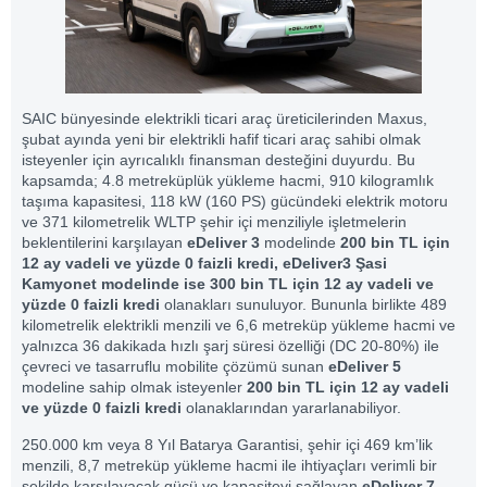
SAIC bünyesinde elektrikli ticari araç üreticilerinden Maxus,
şubat ayında yeni bir elektrikli hafif ticari araç sahibi olmak
isteyenler için ayrıcalıklı finansman desteğini duyurdu. Bu
kapsamda; 4.8 metreküplük yükleme hacmi, 910 kilogramlık
taşıma kapasitesi, 118 kW (160 PS) gücündeki elektrik motoru
ve 371 kilometrelik WLTP şehir içi menziliyle işletmelerin
beklentilerini karşılayan
eDeliver 3
modelinde
200 bin TL için
12 ay vadeli ve yüzde 0 faizli kredi, eDeliver3 Şasi
Kamyonet modelinde ise 300 bin TL için 12 ay vadeli ve
yüzde 0 faizli kredi
olanakları sunuluyor. Bununla birlikte 489
kilometrelik elektrikli menzili ve 6,6 metreküp yükleme hacmi ve
yalnızca 36 dakikada hızlı şarj süresi özelliği (DC 20-80%) ile
çevreci ve tasarruflu mobilite çözümü sunan
eDeliver 5
modeline sahip olmak isteyenler
200 bin TL için 12 ay vadeli
ve yüzde 0 faizli kredi
olanaklarından yararlanabiliyor.
250.000 km veya 8 Yıl Batarya Garantisi, şehir içi 469 km’lik
menzili, 8,7 metreküp yükleme hacmi ile ihtiyaçları verimli bir
şekilde karşılayacak gücü ve kapasiteyi sağlayan
eDeliver 7