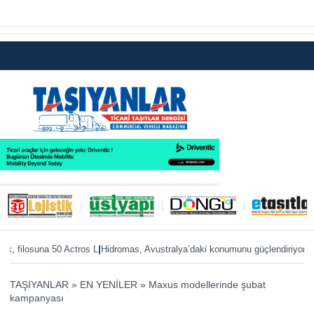
|
|
 filosuna 50 Actros L
Hidromas, Avustralya’daki konumunu güçlendiriyor
Enver
TAŞIYANLAR
»
EN YENİLER
»
Maxus modellerinde şubat
kampanyası